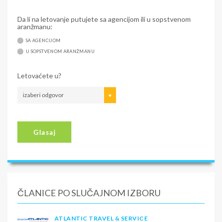
Da li na letovanje putujete sa agencijom ili u sopstvenom
aranžmanu:
SA AGENCIJOM
U SOPSTVENOM ARANŽMANU
Letovaćete u?
izaberi odgovor
Glasaj
ČLANICE PO SLUČAJNOM IZBORU
ATLANTIC TRAVEL & SERVICE