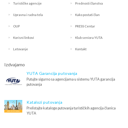
Turističke agencije
Prednosti članstva
Upravna i radna tela
Kako postati član
OUP
PRESS Centar
Korisni linkovi
Klub seniora YUTA
Letovanje
Kontakt
Izdvajamo
YUTA Garancija putovanja
Putujte sigurno sa agencijama u sistemu YUTA garancija
putovanja
Katalozi putovanja
Prelistajte kataloge putovanja turističkih agencija članica
YUTA