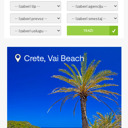
- izaberi tip -
- izaberi agenciju -
- izaberi prevoz -
- Izaberite smestaj -
- Izaberite uslugu -
TRAŽI