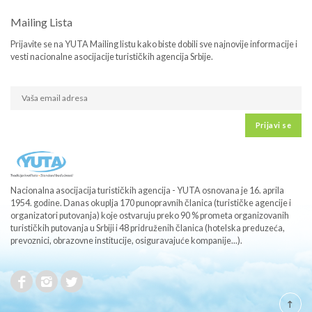
Mailing Lista
Prijavite se na YUTA Mailing listu kako biste dobili sve najnovije informacije i
vesti nacionalne asocijacije turističkih agencija Srbije.
Prijavi se
Nacionalna asocijacija turističkih agencija - YUTA osnovana je 16. aprila
1954. godine. Danas okuplja 170 punopravnih članica (turističke agencije i
organizatori putovanja) koje ostvaruju preko 90 % prometa organizovanih
turističkih putovanja u Srbiji i 48 pridruženih članica (hotelska preduzeća,
prevoznici, obrazovne institucije, osiguravajuće kompanije...).