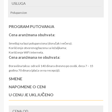
USLUGA
Polupansion
PROGRAM PUTOVANJA
Cena aranžmana obuhvata:
Smeštaj na bazi polupansiona (doručak i večera);
Korišćenje otvorenog bazena sa ležaljkama;
Korišćenje WiFi interneta.
Cena aranžmana ne obuhvata:
Boravišna taksa: odrasli 140 dinara dnevno po osobi, deca 7 – 15
godina 70 dinara (plaća se na recepciji).
SMENE
NAPOMENE O CENI
U CENU JE UKLJUČENO
U CENU NIJE UKLJUČENO
CENA OD