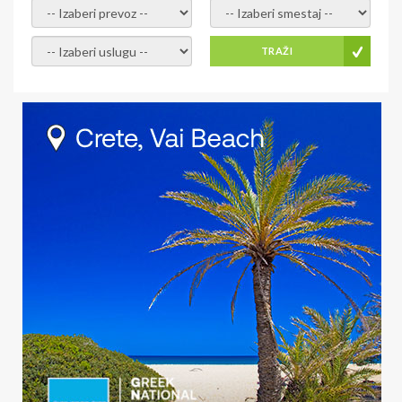
- izaberi prevoz -
- Izaberite smestaj -
- Izaberite uslugu -
TRAŽI