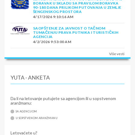
BORAVAK U SKLADU SA PRAVILOM BORAVKA
90-180 DANA PRILIKOM PUTOVANJA U ZEMLJE
ŠENGENSKOG PROSTORA
4/17/2026 9:10:16 AM
SAOPŠTENJE ZA JAVNOST O TAČNOM
TUMAČENJU PRAVA PUTNIKA I TURISTIČKIH
AGENCIJA
4/2/2026 9:53:00 AM
Više vesti
YUTA - ANKETA
Da li na letovanje putujete sa agencijom ili u sopstvenom
aranžmanu:
SA AGENCIJOM
U SOPSTVENOM ARANŽMANU
Letovaćete u?