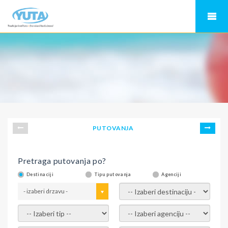
PUTOVANJA
Pretraga putovanja po?
Destinaciji
Tipu putovanja
Agenciji
- izaberi drzavu -
- izaberi destinaciju -
- izaberi tip -
- izaberi agenciju -