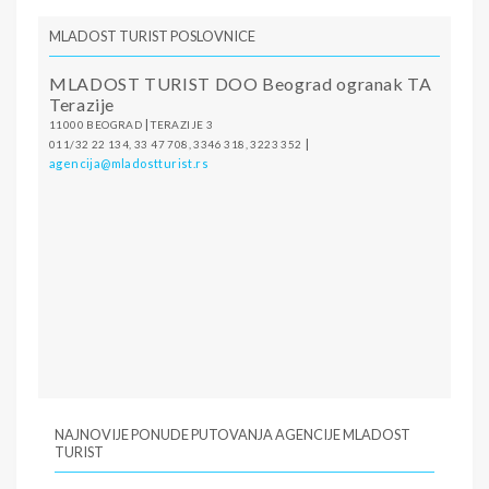
MLADOST TURIST POSLOVNICE
MLADOST TURIST DOO Beograd ogranak TA
Terazije
|
11000 BEOGRAD
TERAZIJE 3
|
011/32 22 134, 33 47 708, 3346 318, 3223 352
agencija@mladostturist.rs
NAJNOVIJE PONUDE PUTOVANJA AGENCIJE MLADOST
TURIST