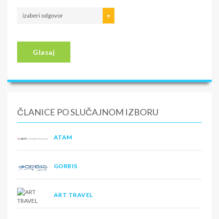
izaberi odgovor
Glasaj
ČLANICE PO SLUČAJNOM IZBORU
ATAM
GORBIS
ART TRAVEL