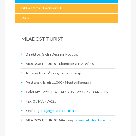
DELATNOSTI AGENCIJE
OPIS
MLADOST TURIST
Direktor:
G-din Desimir Popović
MLADOST TURIST Licenca:
OTP 218/2021
Adresa:
turistička agencija Terazije 3
Postanski broj:
11000 /
Mesto:
Beograd
Telefon:
3222-134,3347-708,3223-352,3346-318
Fax:
011/3347-625
Email:
agencija@mladostturist.rs
MLADOST TURIST Web sajt:
www.mladostturist.rs
PIB:
100002151