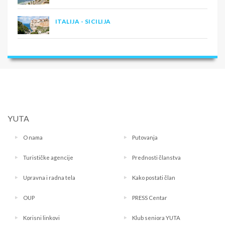
ITALIJA - SICILIJA
YUTA
O nama
Putovanja
Turističke agencije
Prednosti članstva
Upravna i radna tela
Kako postati član
OUP
PRESS Centar
Korisni linkovi
Klub seniora YUTA