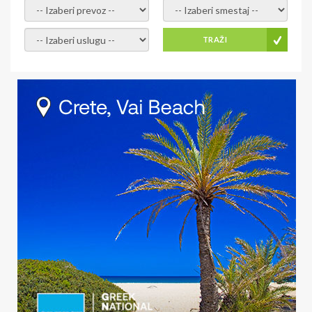
- izaberi prevoz -
- Izaberite smestaj -
- Izaberite uslugu -
TRAŽI