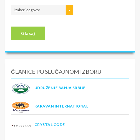
izaberi odgovor
Glasaj
ČLANICE PO SLUČAJNOM IZBORU
UDRUŽENJE BANJA SRBIJE
KARAVAN INTERNATIONAL
CRYSTAL CODE