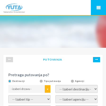
PUTOVANJA
Pretraga putovanja po?
Destinaciji
Tipu putovanja
Agenciji
- izaberi drzavu -
- izaberi destinaciju -
- izaberi tip -
- izaberi agenciju -