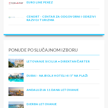
EURO LINE PEKEZ
CENORT - CENTAR ZA ODGOVORNI I ODRZIVI
RAZVOJ TURIZMA
PONUDE PO SLUČAJNOM IZBORU
LETOVANJE SICILIJA • DIREKTAN ČARTER
DUBAI - NAJBOLJI HOTELI 4 I 5* NA PLAŽI
ANDALUZIJA 11 DANA LETOVANJE
DJERBA LETOVANJE