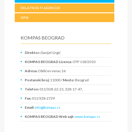
DELATNOSTI AGENCIJE
OPIS
KOMPAS BEOGRAD
Direktor:
Danijel Grgić
KOMPAS BEOGRAD Licenca:
OTP 118/2010
Adresa:
Obilićev venac 26
Postanski broj:
11000 /
Mesto:
Beograd
Telefon:
011/328-22-21, 328-17-47,
Fax:
011/328-2729
Email:
info@kompas.rs
KOMPAS BEOGRAD Web sajt:
www.kompas.rs
PIB:
101823777