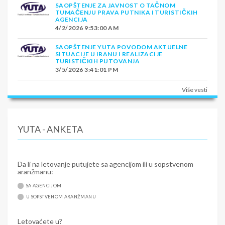
SAOPŠTENJE ZA JAVNOST O TAČNOM
TUMAČENJU PRAVA PUTNIKA I TURISTIČKIH
AGENCIJA
4/2/2026 9:53:00 AM
SAOPŠTENJE YUTA POVODOM AKTUELNE
SITUACIJE U IRANU I REALIZACIJE
TURISTIČKIH PUTOVANJA
3/5/2026 3:41:01 PM
Više vesti
YUTA - ANKETA
Da li na letovanje putujete sa agencijom ili u sopstvenom
aranžmanu:
SA AGENCIJOM
U SOPSTVENOM ARANŽMANU
Letovaćete u?