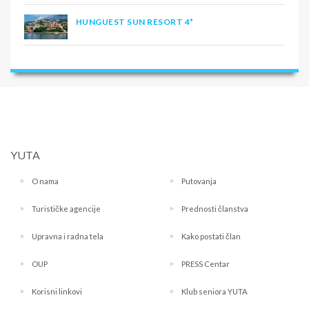
HUNGUEST SUN RESORT 4*
YUTA
O nama
Putovanja
Turističke agencije
Prednosti članstva
Upravna i radna tela
Kako postati član
OUP
PRESS Centar
Korisni linkovi
Klub seniora YUTA