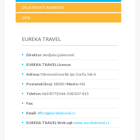
DELATNOSTI AGENCIJE
OPIS
EUREKA TRAVEL
Direktor:
Andjela Ljubenović
EUREKA TRAVEL Licenca:
Adresa:
Obrenovićeva bb, tpc Gorča, lok.4
Postanski broj:
18000 /
Mesto:
Niš
Telefon:
063/8772344; 018/307-815
Fax:
Email:
office@eurekatravel.rs
EUREKA TRAVEL Web sajt:
www.eurekatravel.rs
PIB:
107779737