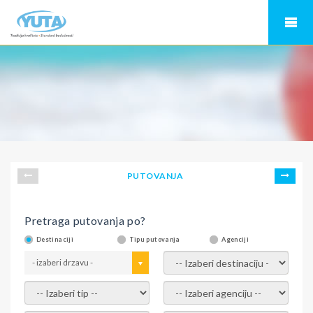
PUTOVANJA
Pretraga putovanja po?
Destinaciji
Tipu putovanja
Agenciji
- izaberi drzavu -
- izaberi destinaciju -
- izaberi tip -
- izaberi agenciju -