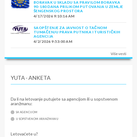
BORAVAK U SKLADU SA PRAVILOM BORAVKA
90-180 DANA PRILIKOM PUTOVANJA U ZEMLJE
ŠENGENSKOG PROSTORA
4/17/2026 9:10:16 AM
SAOPŠTENJE ZA JAVNOST O TAČNOM
TUMAČENJU PRAVA PUTNIKA I TURISTIČKIH
AGENCIJA
4/2/2026 9:53:00 AM
Više vesti
YUTA - ANKETA
Da li na letovanje putujete sa agencijom ili u sopstvenom
aranžmanu:
SA AGENCIJOM
U SOPSTVENOM ARANŽMANU
Letovaćete u?