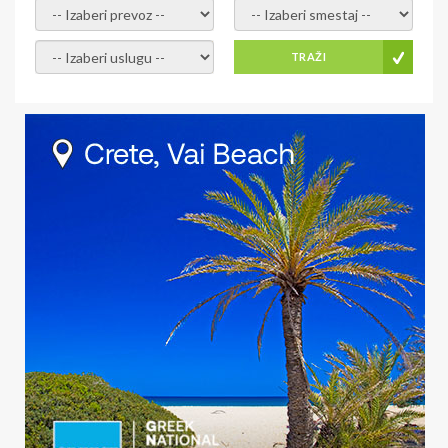
- izaberi prevoz -
- Izaberite smestaj -
- Izaberite uslugu -
TRAŽI