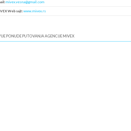
ail:
mivex.vesna@gmail.com
VEX Web sajt:
www.mivex.rs
B:
100163511
IJE PONUDE PUTOVANJA AGENCIJE MIVEX