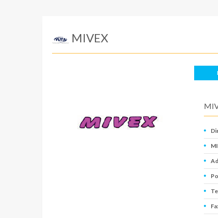
MIVEX
MI
Di
MI
Ad
Po
Te
Fa