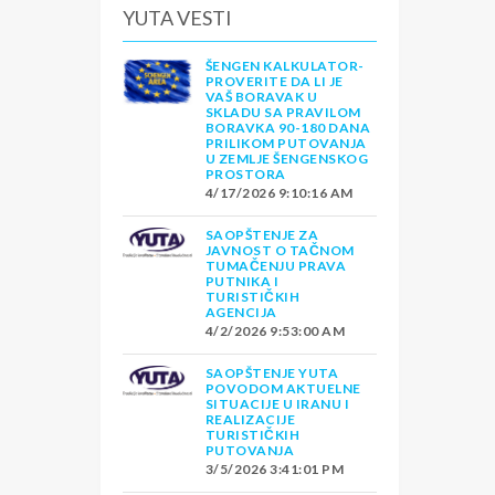
YUTA VESTI
ŠENGEN KALKULATOR-
PROVERITE DA LI JE
VAŠ BORAVAK U
SKLADU SA PRAVILOM
BORAVKA 90-180 DANA
PRILIKOM PUTOVANJA
U ZEMLJE ŠENGENSKOG
PROSTORA
4/17/2026 9:10:16 AM
SAOPŠTENJE ZA
JAVNOST O TAČNOM
TUMAČENJU PRAVA
PUTNIKA I
TURISTIČKIH
AGENCIJA
4/2/2026 9:53:00 AM
SAOPŠTENJE YUTA
POVODOM AKTUELNE
SITUACIJE U IRANU I
REALIZACIJE
TURISTIČKIH
PUTOVANJA
3/5/2026 3:41:01 PM