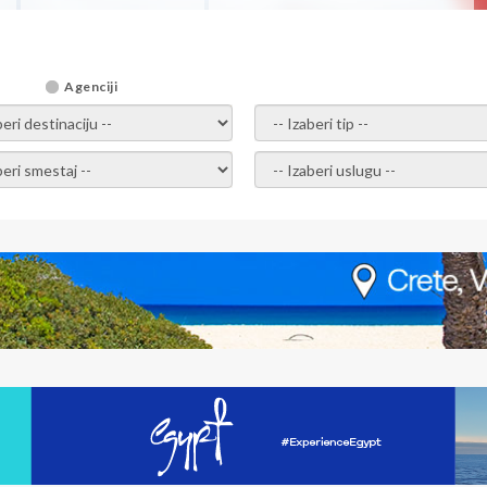
Agenciji
i destinaciju -
- izaberi tip -
ite smestaj -
- Izaberite uslugu -