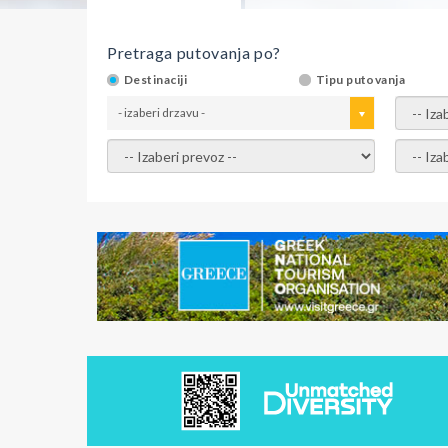
Pretraga putovanja po?
Destinaciji
Tipu putovanja
- izaberi drzavu -
- izaber
- izaberi prevoz -
- Izaber