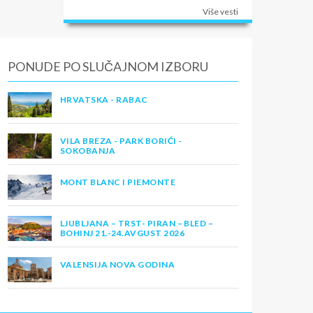
Više vesti
PONUDE PO SLUČAJNOM IZBORU
HRVATSKA - RABAC
VILA BREZA - PARK BORIĆI -
SOKOBANJA
MONT BLANC I PIEMONTE
LJUBLJANA – TRST- PIRAN – BLED –
BOHINJ 21.-24.AVGUST 2026
VALENSIJA NOVA GODINA