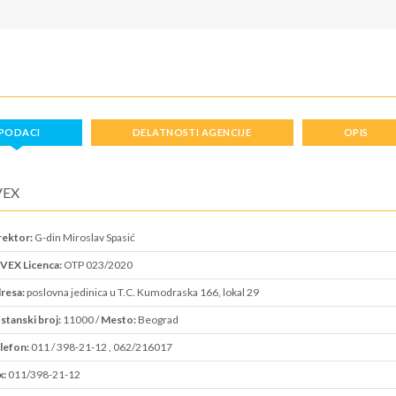
PODACI
DELATNOSTI AGENCIJE
OPIS
VEX
rektor:
G-din Miroslav Spasić
VEX Licenca:
OTP 023/2020
resa:
poslovna jedinica u T.C. Kumodraska 166, lokal 29
stanski broj:
11000 /
Mesto:
Beograd
lefon:
011 / 398-21-12 , 062/216017
x:
011/398-21-12