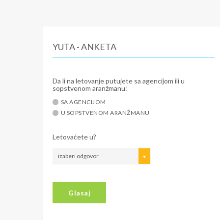
YUTA - ANKETA
Da li na letovanje putujete sa agencijom ili u
sopstvenom aranžmanu:
SA AGENCIJOM
U SOPSTVENOM ARANŽMANU
Letovaćete u?
izaberi odgovor
Glasaj