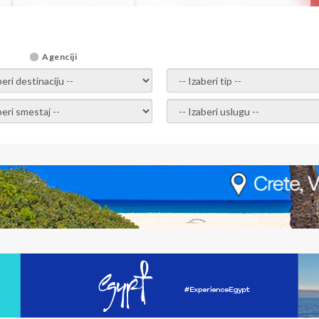
Agenciji
i destinaciju -
- izaberi tip -
ite smestaj -
- Izaberite uslugu -