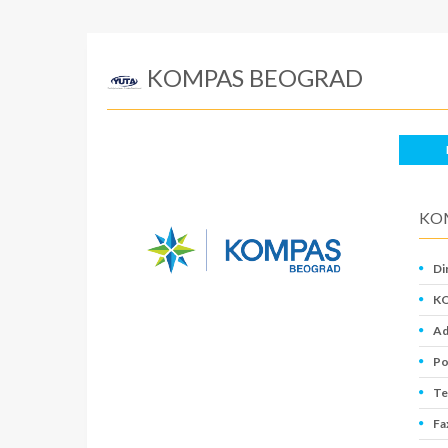
KOMPAS BEOGRAD
KO
Di
KO
Ad
Po
Te
Fa