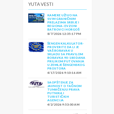
YUTA VESTI
KAMERE UŽIVO NA
SVIM GRANIČNIM
PRELAZIMA SRBIJE I
REGIONA–EVZONI
BATROVCI HORGOŠ
8/7/2026 12:35:17 PM
ŠENGEN KALKULATOR-
PROVERITE DA LI JE
VAŠ BORAVAK U
SKLADU SA PRAVILOM
BORAVKA 90-180 DANA
PRILIKOM PUTOVANJA
U ZEMLJE ŠENGENSKOG
PROSTORA
4/17/2026 9:10:16 AM
SAOPŠTENJE ZA
JAVNOST O TAČNOM
TUMAČENJU PRAVA
PUTNIKA I
TURISTIČKIH
AGENCIJA
4/2/2026 9:53:00 AM