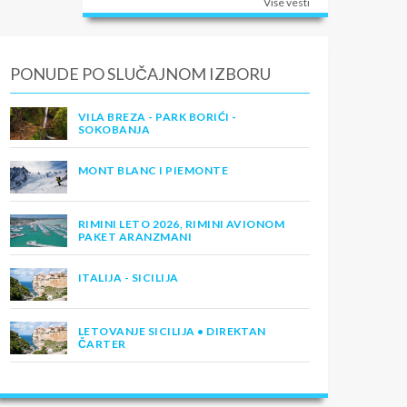
Više vesti
PONUDE PO SLUČAJNOM IZBORU
VILA BREZA - PARK BORIĆI -
SOKOBANJA
MONT BLANC I PIEMONTE
RIMINI LETO 2026, RIMINI AVIONOM
PAKET ARANZMANI
ITALIJA - SICILIJA
LETOVANJE SICILIJA • DIREKTAN
ČARTER