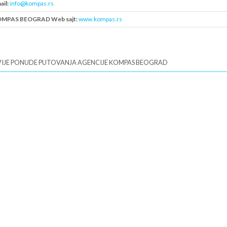
ail:
info@kompas.rs
MPAS BEOGRAD Web sajt:
www.kompas.rs
B:
101823777
IJE PONUDE PUTOVANJA AGENCIJE KOMPAS BEOGRAD