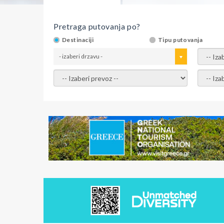
Pretraga putovanja po?
Destinaciji
Tipu putovanja
- izaberi drzavu -
- izaber
- izaberi prevoz -
- Izaber