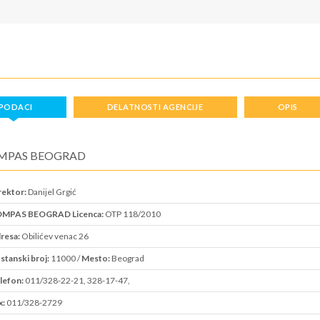
PODACI
DELATNOSTI AGENCIJE
OPIS
MPAS BEOGRAD
rektor:
Danijel Grgić
MPAS BEOGRAD Licenca:
OTP 118/2010
resa:
Obilićev venac 26
stanski broj:
11000 /
Mesto:
Beograd
lefon:
011/328-22-21, 328-17-47,
x:
011/328-2729