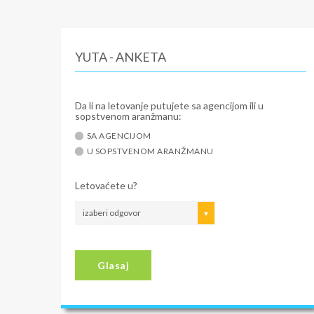
YUTA - ANKETA
Da li na letovanje putujete sa agencijom ili u
sopstvenom aranžmanu:
SA AGENCIJOM
U SOPSTVENOM ARANŽMANU
Letovaćete u?
izaberi odgovor
Glasaj