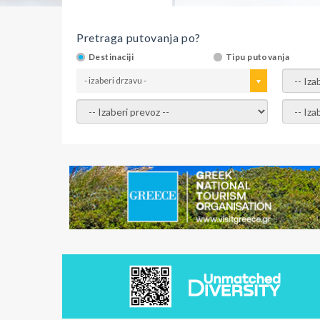
Pretraga putovanja po?
Destinaciji
Tipu putovanja
- izaberi drzavu -
- izaber
- izaberi prevoz -
- Izaber