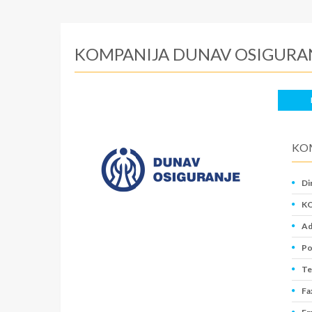
KOMPANIJA DUNAV OSIGURA
KO
Di
KO
Ad
Po
Te
Fa