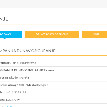
NJE
PODACI
DELATNOSTI AGENCIJE
OPIS
MPANIJA DUNAV OSIGURANJE
rektor:
G-din Mirko Petrović
MPANIJA DUNAV OSIGURANJE Licenca:
resa:
Makedonska 4/III
stanski broj:
11000 /
Mesto:
Beograd
lefon:
011/3223123
x:
011/3227289