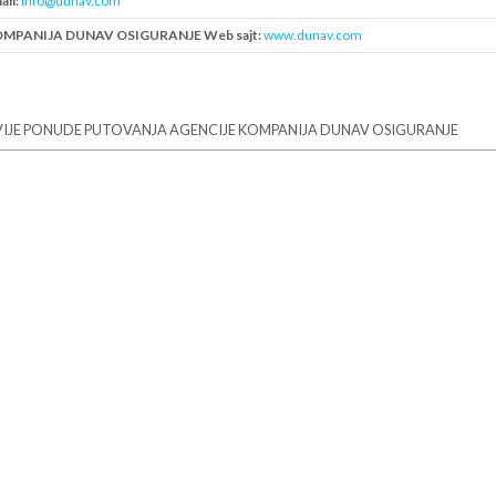
ail:
info@dunav.com
MPANIJA DUNAV OSIGURANJE Web sajt:
www.dunav.com
B:
100001958
IJE PONUDE PUTOVANJA AGENCIJE KOMPANIJA DUNAV OSIGURANJE