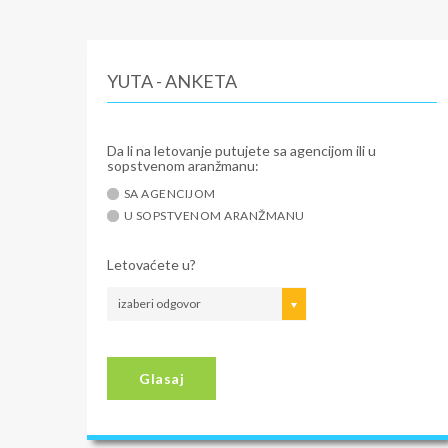
YUTA - ANKETA
Da li na letovanje putujete sa agencijom ili u
sopstvenom aranžmanu:
SA AGENCIJOM
U SOPSTVENOM ARANŽMANU
Letovaćete u?
izaberi odgovor
Glasaj