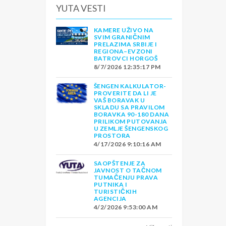
YUTA VESTI
KAMERE UŽIVO NA
SVIM GRANIČNIM
PRELAZIMA SRBIJE I
REGIONA–EVZONI
BATROVCI HORGOŠ
8/7/2026 12:35:17 PM
ŠENGEN KALKULATOR-
PROVERITE DA LI JE
VAŠ BORAVAK U
SKLADU SA PRAVILOM
BORAVKA 90-180 DANA
PRILIKOM PUTOVANJA
U ZEMLJE ŠENGENSKOG
PROSTORA
4/17/2026 9:10:16 AM
SAOPŠTENJE ZA
JAVNOST O TAČNOM
TUMAČENJU PRAVA
PUTNIKA I
TURISTIČKIH
AGENCIJA
4/2/2026 9:53:00 AM