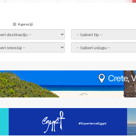
Agenciji
i destinaciju -
- izaberi tip -
ite smestaj -
- Izaberite uslugu -