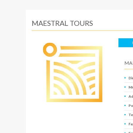
MAESTRAL TOURS
MA
Di
MA
Ad
Po
Te
Fa