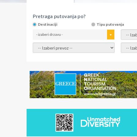
Pretraga putovanja po?
Destinaciji
Tipu putovanja
- izaberi drzavu -
- izaber
- izaberi prevoz -
- Izaber