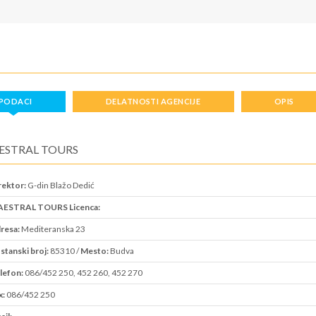
PODACI
DELATNOSTI AGENCIJE
OPIS
ESTRAL TOURS
rektor:
G-din Blažo Dedić
ESTRAL TOURS Licenca:
resa:
Mediteranska 23
stanski broj:
85310 /
Mesto:
Budva
lefon:
086/452 250, 452 260, 452 270
x:
086/452 250