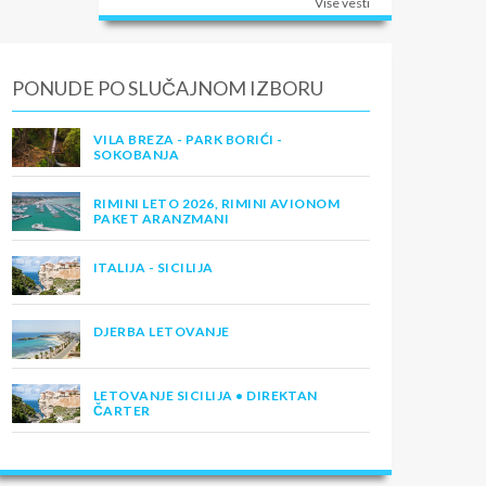
Više vesti
PONUDE PO SLUČAJNOM IZBORU
VILA BREZA - PARK BORIĆI -
SOKOBANJA
RIMINI LETO 2026, RIMINI AVIONOM
PAKET ARANZMANI
ITALIJA - SICILIJA
DJERBA LETOVANJE
LETOVANJE SICILIJA • DIREKTAN
ČARTER