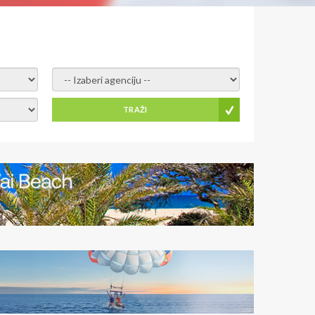
- izaberi agenciju -
TRAŽI