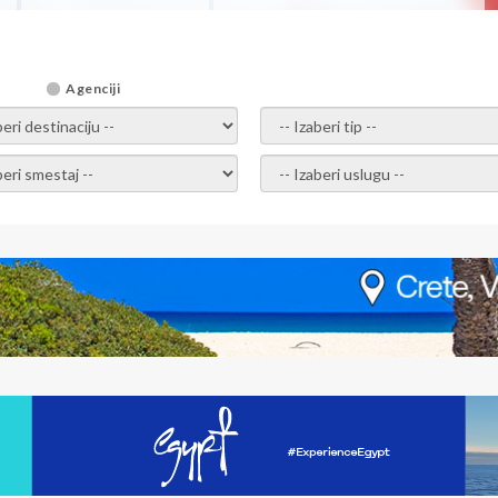
Agenciji
i destinaciju -
- izaberi tip -
ite smestaj -
- Izaberite uslugu -