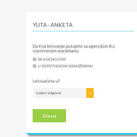
YUTA - ANKETA
Da li na letovanje putujete sa agencijom ili u
sopstvenom aranžmanu:
SA AGENCIJOM
U SOPSTVENOM ARANŽMANU
Letovaćete u?
izaberi odgovor
Glasaj