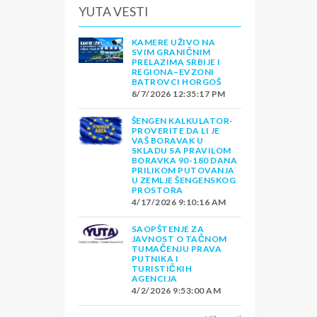
YUTA VESTI
KAMERE UŽIVO NA
SVIM GRANIČNIM
PRELAZIMA SRBIJE I
REGIONA–EVZONI
BATROVCI HORGOŠ
8/7/2026 12:35:17 PM
ŠENGEN KALKULATOR-
PROVERITE DA LI JE
VAŠ BORAVAK U
SKLADU SA PRAVILOM
BORAVKA 90-180 DANA
PRILIKOM PUTOVANJA
U ZEMLJE ŠENGENSKOG
PROSTORA
4/17/2026 9:10:16 AM
SAOPŠTENJE ZA
JAVNOST O TAČNOM
TUMAČENJU PRAVA
PUTNIKA I
TURISTIČKIH
AGENCIJA
4/2/2026 9:53:00 AM