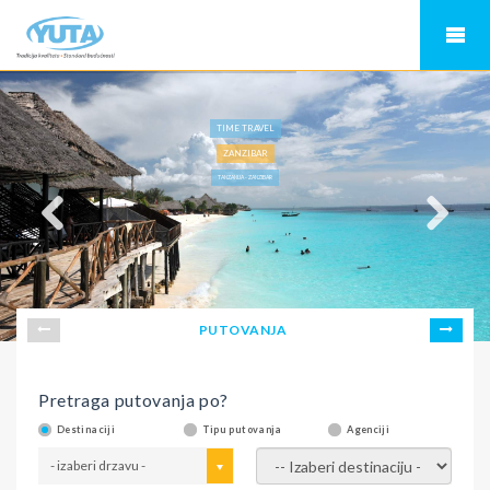
TIME TRAVEL
ZANZIBAR
TANZANIJA - ZANZIBAR
PUTOVANJA
Pretraga putovanja po?
Destinaciji
Tipu putovanja
Agenciji
- izaberi drzavu -
- izaberi destinaciju -