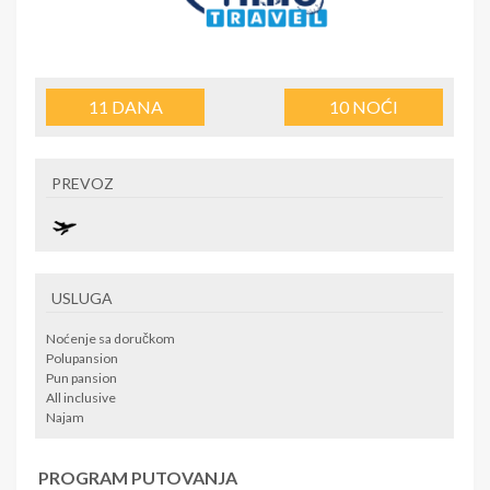
11
DANA
10
NOĆI
PREVOZ
USLUGA
Noćenje sa doručkom
Polupansion
Pun pansion
All inclusive
Najam
PROGRAM PUTOVANJA