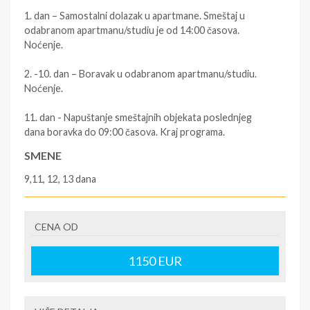
1. dan – Samostalni dolazak u apartmane. Smeštaj u
odabranom apartmanu/studiu je od 14:00 časova.
Noćenje.
2. -10. dan – Boravak u odabranom apartmanu/studiu.
Noćenje.
11. dan - Napuštanje smeštajnih objekata poslednjeg
dana boravka do 09:00 časova. Kraj programa.
SMENE
9,11, 12, 13 dana
NAPOMENE O CENI
First minute popusti
CENA OD
U CENU JE UKLJUČENO
1150
EUR
- Najam apartmana u predviđenim terminima iz tabela. -
Usluge predstavnika agencije u mestu boravka.