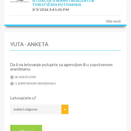
SITUACIJE U IRANU I REALIZACIJE
TURISTIČKIH PUTOVANJA
3/5/2026 3:41:01 PM
Više vesti
YUTA - ANKETA
Da li na letovanje putujete sa agencijom ili u sopstvenom
aranžmanu:
SA AGENCIJOM
U SOPSTVENOM ARANŽMANU
Letovaćete u?
izaberi odgovor