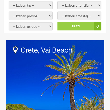
- izaberi tip -
- izaberi agenciju -
- izaberi prevoz -
- Izaberite smestaj -
- Izaberite uslugu -
TRAŽI