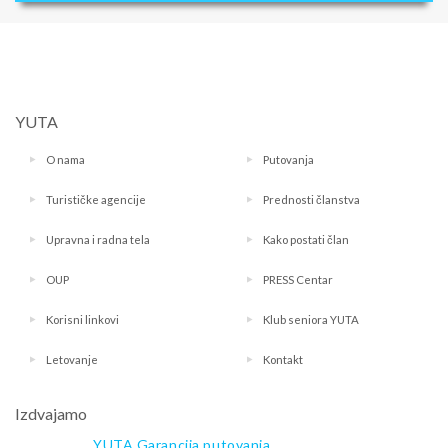
YUTA
O nama
Putovanja
Turističke agencije
Prednosti članstva
Upravna i radna tela
Kako postati član
OUP
PRESS Centar
Korisni linkovi
Klub seniora YUTA
Letovanje
Kontakt
Izdvajamo
YUTA Garancija putovanja