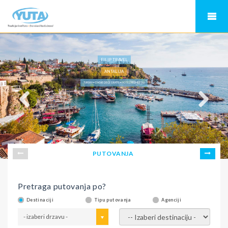
FILIP TRAVEL
ANTALIJA
TURSKA • DVOJE DECE GRATIS • HOTELSKI SMEŠTAJ
PUTOVANJA
Pretraga putovanja po?
Destinaciji
Tipu putovanja
Agenciji
- izaberi drzavu -
- izaberi destinaciju -