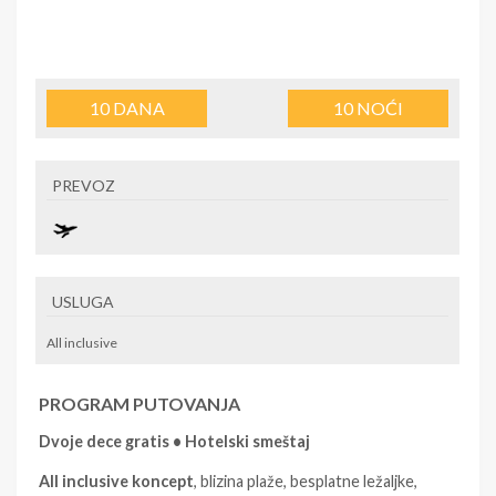
10
DANA
10
NOĆI
PREVOZ
USLUGA
All inclusive
PROGRAM PUTOVANJA
Dvoje dece gratis • Hotelski smeštaj
All inclusive koncept
, blizina plaže, besplatne ležaljke,