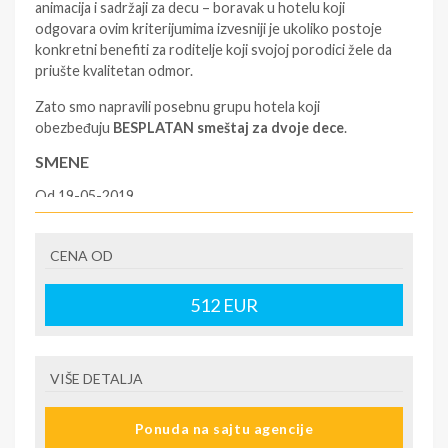
animacija i sadržaji za decu – boravak u hotelu koji
odgovara ovim kriterijumima izvesniji je ukoliko postoje
konkretni benefiti za roditelje koji svojoj porodici žele da
priušte kvalitetan odmor.
Zato smo napravili posebnu grupu hotela koji
obezbeđuju
BESPLATAN smeštaj za dvoje dece
.
SMENE
Od 19-05-2019.
NAPOMENE O CENI
CENA OD
Proveriti tačnost na Filip Travel sajtu
U CENU JE UKLJUČENO
512
EUR
Direktan čarter let, hotel 5*, all inclusive
U CENU NIJE UKLJUČENO
VIŠE DETALJA
Ponuda na sajtu agencije