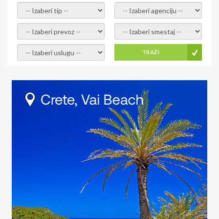
- izaberi tip -
- izaberi agenciju -
- izaberi prevoz -
- Izaberite smestaj -
- Izaberite uslugu -
TRAŽI