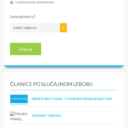
U SOPSTVENOM ARANŽMANU
Letovaćete u?
izaberi odgovor
Glasaj
ČLANICE PO SLUČAJNOM IZBORU
GREEK NATIONAL TOURISM ORGANIZATION
TRENDY TRAVEL