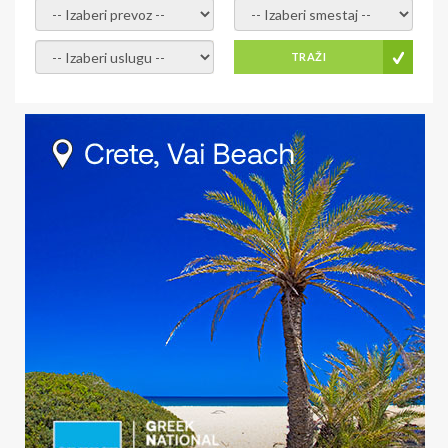
- izaberi prevoz -
- Izaberite smestaj -
- Izaberite uslugu -
TRAŽI