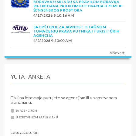
BORAVAK U SKLADU SA PRAVILOM BORAVKA
90-180 DANA PRILIKOM PUTOVANJA U ZEMLJE
ŠENGENSKOG PROSTORA
4/17/2026 9:10:16 AM
SAOPŠTENJE ZA JAVNOST O TAČNOM
TUMAČENJU PRAVA PUTNIKA I TURISTIČKIH
AGENCIJA
4/2/2026 9:53:00 AM
Više vesti
YUTA - ANKETA
Da li na letovanje putujete sa agencijom ili u sopstvenom
aranžmanu:
SA AGENCIJOM
U SOPSTVENOM ARANŽMANU
Letovaćete u?