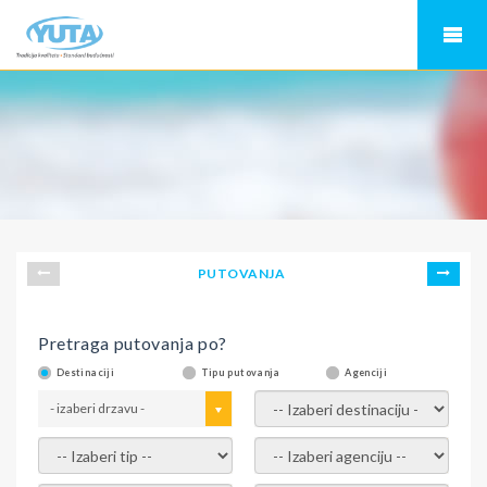
PUTOVANJA
Pretraga putovanja po?
Destinaciji
Tipu putovanja
Agenciji
- izaberi drzavu -
- izaberi destinaciju -
- izaberi tip -
- izaberi agenciju -