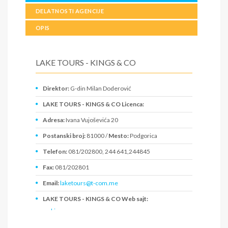
DELATNOSTI AGENCIJE
OPIS
LAKE TOURS - KINGS & CO
Direktor:
G-din Milan Doderović
LAKE TOURS - KINGS & CO Licenca:
Adresa:
Ivana Vujoševića 20
Postanski broj:
81000 /
Mesto:
Podgorica
Telefon:
081/202800, 244 641,244845
Fax:
081/202801
Email:
laketours@t-com.me
LAKE TOURS - KINGS & CO Web sajt:
www.kingsmn.com
PIB:
02140110