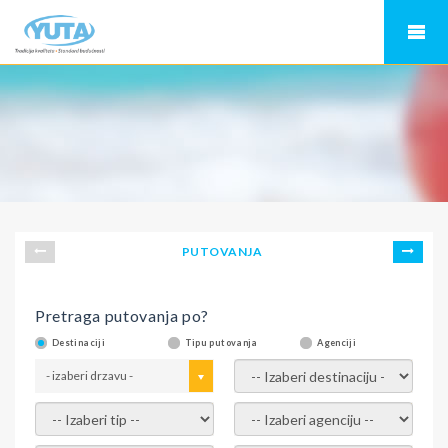
PUTOVANJA
Pretraga putovanja po?
Destinaciji
Tipu putovanja
Agenciji
- izaberi drzavu -
- izaberi destinaciju -
- izaberi tip -
- izaberi agenciju -