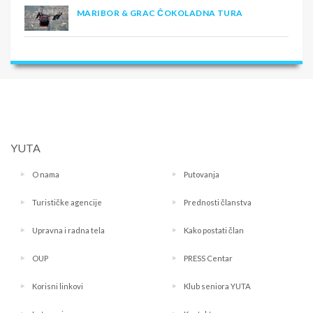
MARIBOR & GRAC ČOKOLADNA TURA
YUTA
O nama
Putovanja
Turističke agencije
Prednosti članstva
Upravna i radna tela
Kako postati član
OUP
PRESS Centar
Korisni linkovi
Klub seniora YUTA