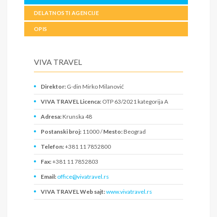
DELATNOSTI AGENCIJE
OPIS
VIVA TRAVEL
Direktor:
G-din Mirko Milanović
VIVA TRAVEL Licenca:
OTP 63/2021 kategorija A
Adresa:
Krunska 48
Postanski broj:
11000 /
Mesto:
Beograd
Telefon:
+381 11 7852800
Fax:
+381 11 7852803
Email:
office@vivatravel.rs
VIVA TRAVEL Web sajt:
www.vivatravel.rs
PIB:
109631526