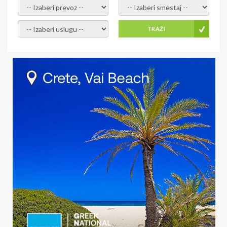
- izaberi prevoz -
- Izaberite smestaj -
- Izaberite uslugu -
TRAŽI