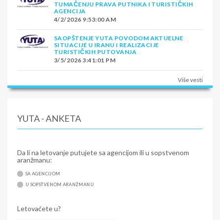
TUMAČENJU PRAVA PUTNIKA I TURISTIČKIH
AGENCIJA
4/2/2026 9:53:00 AM
SAOPŠTENJE YUTA POVODOM AKTUELNE
SITUACIJE U IRANU I REALIZACIJE
TURISTIČKIH PUTOVANJA
3/5/2026 3:41:01 PM
Više vesti
YUTA - ANKETA
Da li na letovanje putujete sa agencijom ili u sopstvenom
aranžmanu:
SA AGENCIJOM
U SOPSTVENOM ARANŽMANU
Letovaćete u?