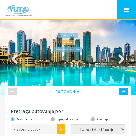
TIME TRAVEL
DUBAI
UJEDINJENI ARAPSKI EMIRATI - DUBAI
PUTOVANJA
Pretraga putovanja po?
Destinaciji
Tipu putovanja
Agenciji
- izaberi drzavu -
- izaberi destinaciju -