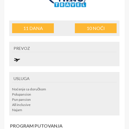
11
DANA
10
NOĆI
PREVOZ
USLUGA
Noćenje sa doručkom
Polupansion
Pun pansion
All inclusive
Najam
PROGRAM PUTOVANJA