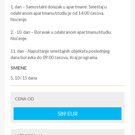
1. dan – Samostalni dolazak u apartmane. Smeštaj u
odabranom apartmanu/studiu je od 14:00 časova.
Noćenje.
2. -10. dan – Boravak u odabranom apartmanu/studiu.
Noćenje.
11. dan - Napuštanje smeštajnih objekata poslednjeg
dana boravka do 09:00 časova. Kraj programa.
SMENE
5, 10 i 15 dana
NAPOMENE O CENI
First minute popusti
CENA OD
U CENU JE UKLJUČENO
589
EUR
- Najam apartmana u predviđenim terminima iz tabela. -
Usluge predstavnika agencije u mestu boravka.