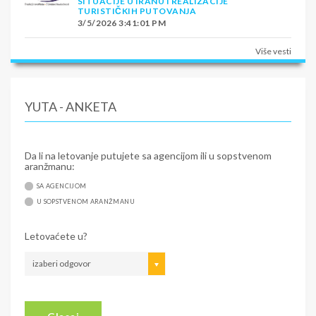
SITUACIJE U IRANU I REALIZACIJE
TURISTIČKIH PUTOVANJA
3/5/2026 3:41:01 PM
Više vesti
YUTA - ANKETA
Da li na letovanje putujete sa agencijom ili u sopstvenom
aranžmanu:
SA AGENCIJOM
U SOPSTVENOM ARANŽMANU
Letovaćete u?
izaberi odgovor