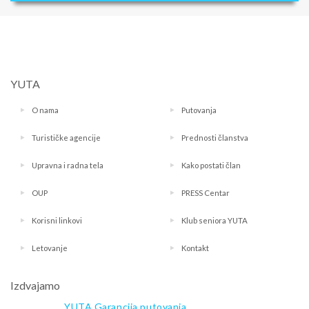
YUTA
O nama
Putovanja
Turističke agencije
Prednosti članstva
Upravna i radna tela
Kako postati član
OUP
PRESS Centar
Korisni linkovi
Klub seniora YUTA
Letovanje
Kontakt
Izdvajamo
YUTA Garancija putovanja