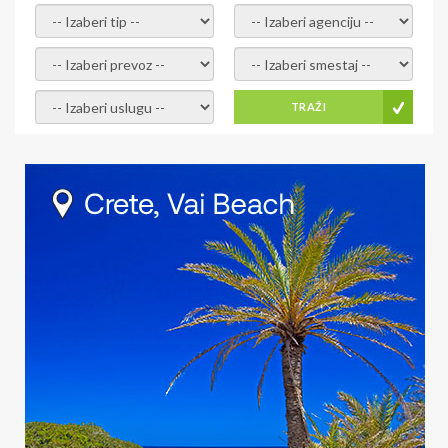
- izaberi tip -
- izaberi agenciju -
- izaberi prevoz -
- Izaberite smestaj -
- Izaberite uslugu -
TRAŽI