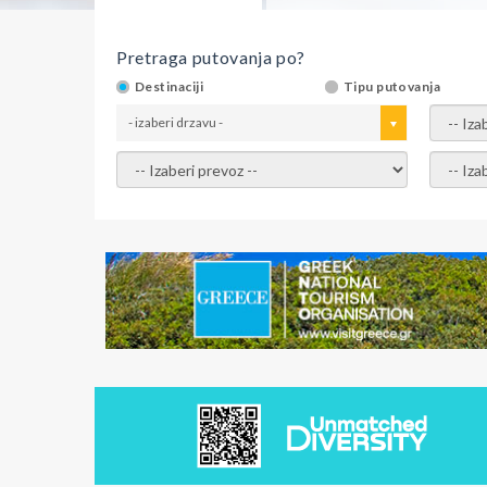
Pretraga putovanja po?
Destinaciji
Tipu putovanja
- izaberi drzavu -
- izaber
- izaberi prevoz -
- Izaber