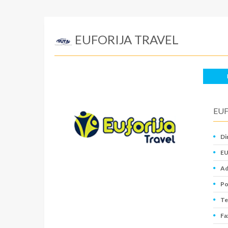
EUFORIJA TRAVEL
EUF
Di
EU
Ad
Po
Te
Fa