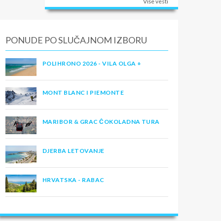
Više vesti
PONUDE PO SLUČAJNOM IZBORU
POLIHRONO 2026 - VILA OLGA +
MONT BLANC I PIEMONTE
MARIBOR & GRAC ČOKOLADNA TURA
DJERBA LETOVANJE
HRVATSKA - RABAC