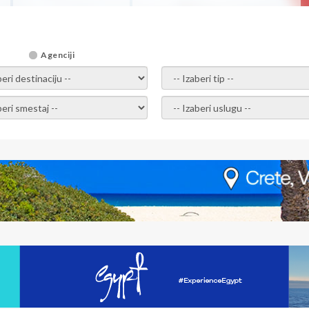
Agenciji
i destinaciju -
- izaberi tip -
ite smestaj -
- Izaberite uslugu -