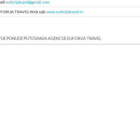
ail:
euforijatravel@gmail.com
FORIJA TRAVEL Web sajt:
www.euforijatravel.rs
B:
109765780
IJE PONUDE PUTOVANJA AGENCIJE EUFORIJA TRAVEL