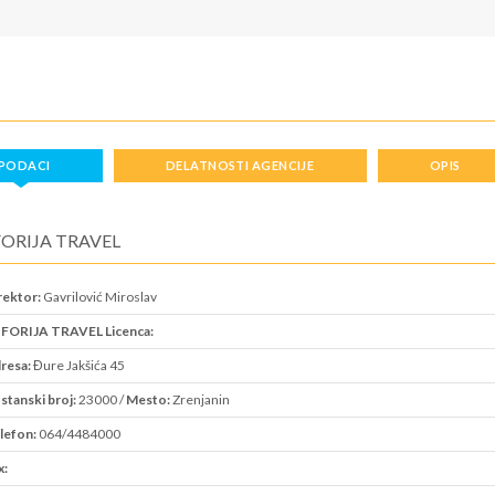
PODACI
DELATNOSTI AGENCIJE
OPIS
ORIJA TRAVEL
rektor:
Gavrilović Miroslav
FORIJA TRAVEL Licenca:
resa:
Đure Jakšića 45
stanski broj:
23000 /
Mesto:
Zrenjanin
lefon:
064/4484000
x: