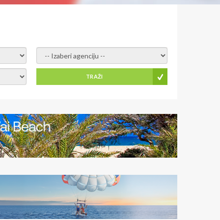
- izaberi agenciju -
TRAŽI