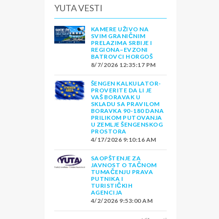
YUTA VESTI
KAMERE UŽIVO NA
SVIM GRANIČNIM
PRELAZIMA SRBIJE I
REGIONA–EVZONI
BATROVCI HORGOŠ
8/7/2026 12:35:17 PM
ŠENGEN KALKULATOR-
PROVERITE DA LI JE
VAŠ BORAVAK U
SKLADU SA PRAVILOM
BORAVKA 90-180 DANA
PRILIKOM PUTOVANJA
U ZEMLJE ŠENGENSKOG
PROSTORA
4/17/2026 9:10:16 AM
SAOPŠTENJE ZA
JAVNOST O TAČNOM
TUMAČENJU PRAVA
PUTNIKA I
TURISTIČKIH
AGENCIJA
4/2/2026 9:53:00 AM