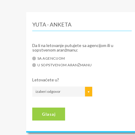
YUTA - ANKETA
Da li na letovanje putujete sa agencijom ili u
sopstvenom aranžmanu:
SA AGENCIJOM
U SOPSTVENOM ARANŽMANU
Letovaćete u?
izaberi odgovor
Glasaj