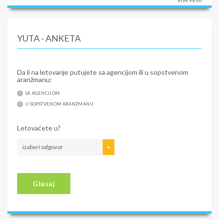
YUTA - ANKETA
Da li na letovanje putujete sa agencijom ili u sopstvenom
aranžmanu:
SA AGENCIJOM
U SOPSTVENOM ARANŽMANU
Letovaćete u?
izaberi odgovor
Glasaj