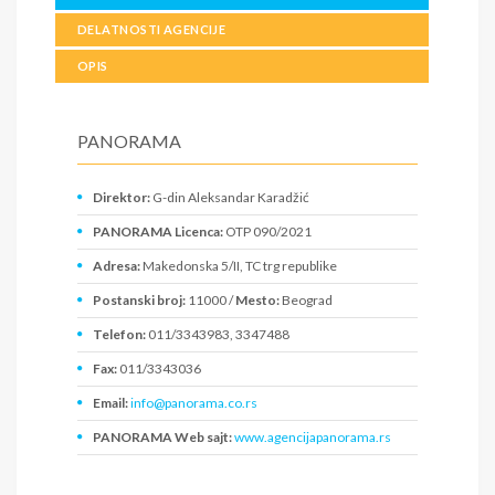
DELATNOSTI AGENCIJE
OPIS
PANORAMA
Direktor:
G-din Aleksandar Karadžić
PANORAMA Licenca:
OTP 090/2021
Adresa:
Makedonska 5/II, TC trg republike
Postanski broj:
11000 /
Mesto:
Beograd
Telefon:
011/3343983, 3347488
Fax:
011/3343036
Email:
info@panorama.co.rs
PANORAMA Web sajt:
www.agencijapanorama.rs
PIB:
100047358