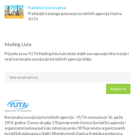
Katalozi putovanja
Prelistajte kataloge putovanja turističkih agencija članica
YUTA
Mailing Lista
Prijavite se na YUTA Mailing listu kako biste dobili sve najnovije informacije i
vesti nacionalne asocijacije turističkih agencija Srbije.
Prijavi se
Nacionalna asocijacija turističkih agencija - YUTA osnovana je 16. aprila
1954. godine. Danas okuplja 170 punopravnih članica (turističke agencije i
organizatori putovanja) koje ostvaruju preko 90 % prometa organizovanih
turističkih putovanja u Srbiji i 48 pridruženih članica (hotelska preduzeća,