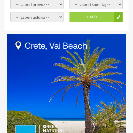
- izaberi prevoz -
- Izaberite smestaj -
- Izaberite uslugu -
TRAŽI