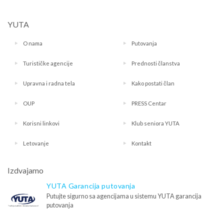
YUTA
O nama
Putovanja
Turističke agencije
Prednosti članstva
Upravna i radna tela
Kako postati član
OUP
PRESS Centar
Korisni linkovi
Klub seniora YUTA
Letovanje
Kontakt
Izdvajamo
YUTA Garancija putovanja
Putujte sigurno sa agencijama u sistemu YUTA garancija
putovanja