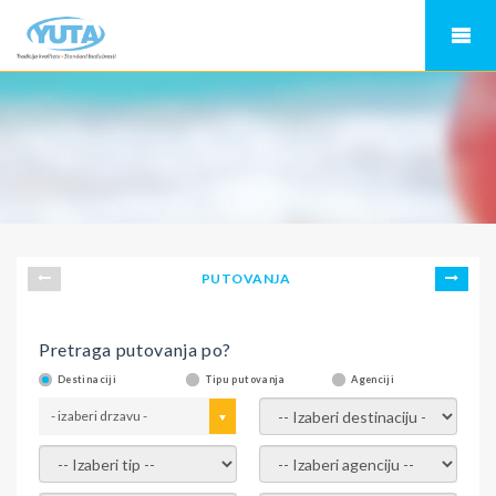
PUTOVANJA
Pretraga putovanja po?
Destinaciji
Tipu putovanja
Agenciji
- izaberi drzavu -
- izaberi destinaciju -
- izaberi tip -
- izaberi agenciju -