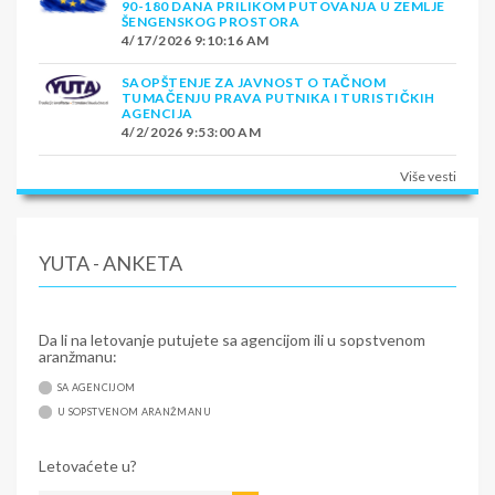
90-180 DANA PRILIKOM PUTOVANJA U ZEMLJE
ŠENGENSKOG PROSTORA
4/17/2026 9:10:16 AM
SAOPŠTENJE ZA JAVNOST O TAČNOM
TUMAČENJU PRAVA PUTNIKA I TURISTIČKIH
AGENCIJA
4/2/2026 9:53:00 AM
Više vesti
YUTA - ANKETA
Da li na letovanje putujete sa agencijom ili u sopstvenom
aranžmanu:
SA AGENCIJOM
U SOPSTVENOM ARANŽMANU
Letovaćete u?