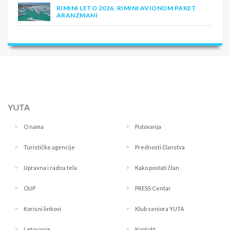
RIMINI LETO 2026, RIMINI AVIONOM PAKET
ARANZMANI
YUTA
O nama
Putovanja
Turističke agencije
Prednosti članstva
Upravna i radna tela
Kako postati član
OUP
PRESS Centar
Korisni linkovi
Klub seniora YUTA
Letovanje
Kontakt