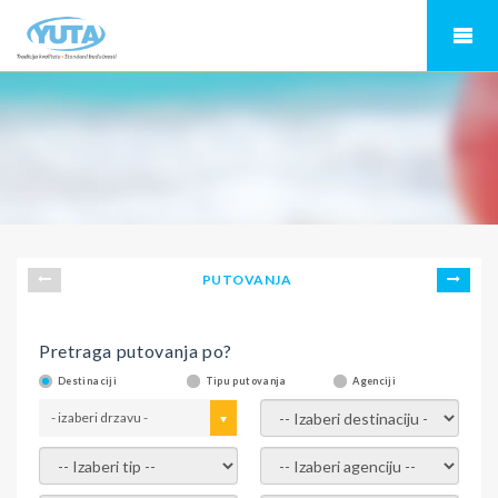
PUTOVANJA
Pretraga putovanja po?
Destinaciji
Tipu putovanja
Agenciji
- izaberi drzavu -
- izaberi destinaciju -
- izaberi tip -
- izaberi agenciju -