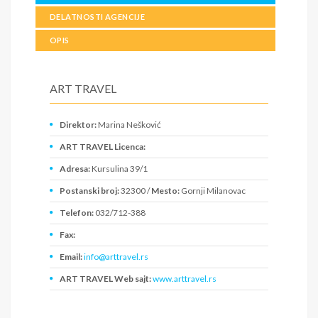
DELATNOSTI AGENCIJE
OPIS
ART TRAVEL
Direktor:
Marina Nešković
ART TRAVEL Licenca:
Adresa:
Kursulina 39/1
Postanski broj:
32300 /
Mesto:
Gornji Milanovac
Telefon:
032/712-388
Fax:
Email:
info@arttravel.rs
ART TRAVEL Web sajt:
www.arttravel.rs
PIB:
105385125