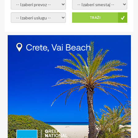
- izaberi prevoz -
- Izaberite smestaj -
- Izaberite uslugu -
TRAŽI