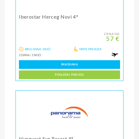
Iberostar Herceg Novi 4*
CENA OD
57 €
BROJ DANA / NOĆI
VRSTE PREVOZA
2 DANA
/
1 NOĆI
PANORAMA
POGLEDAJ PONUDU
Hunguest Sun Resort 4*