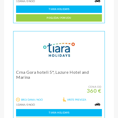
1 DANA
/
0 NOĆI
TIARA HOLIDAYS
POGLEDAJ PONUDU
Crna Gora hoteli 5*, Lazure Hotel and
Marina
CENA OD
360 €
BROJ DANA / NOĆI
VRSTE PREVOZA
1 DANA
/
0 NOĆI
TIARA HOLIDAYS