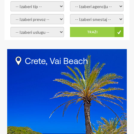
- izaberi tip -
- izaberi agenciju -
- izaberi prevoz -
- Izaberite smestaj -
- Izaberite uslugu -
TRAŽI