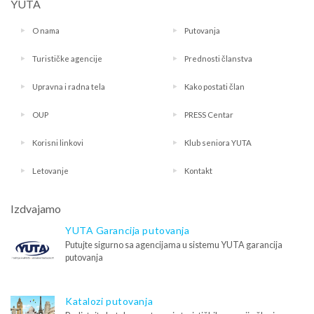
YUTA
O nama
Putovanja
Turističke agencije
Prednosti članstva
Upravna i radna tela
Kako postati član
OUP
PRESS Centar
Korisni linkovi
Klub seniora YUTA
Letovanje
Kontakt
Izdvajamo
YUTA Garancija putovanja
Putujte sigurno sa agencijama u sistemu YUTA garancija
putovanja
Katalozi putovanja