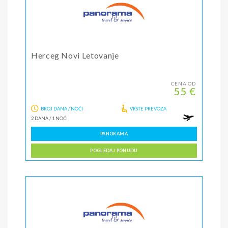
Herceg Novi Letovanje
CENA OD
55 €
BROJ DANA / NOĆI
VRSTE PREVOZA
2 DANA
/
1 NOĆI
PANORAMA
POGLEDAJ PONUDU