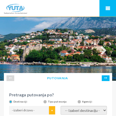
HERCEG NOVI
PUTOVANJA
Pretraga putovanja po?
Destinaciji
Tipu putovanja
Agenciji
- izaberi drzavu -
- izaberi destinaciju -