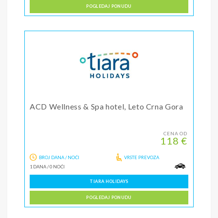
POGLEDAJ PONUDU
ACD Wellness & Spa hotel, Leto Crna Gora
CENA OD
118 €
BROJ DANA / NOĆI
VRSTE PREVOZA
1 DANA
/
0 NOĆI
TIARA HOLIDAYS
POGLEDAJ PONUDU