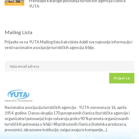
Prelistajte kataloge putovanja turističkih agencija članica
YUTA
Mailing Lista
Prijavite se na YUTA Mailing listu kako biste dobili sve najnovije informacije i
vesti nacionalne asocijacije turističkih agencija Srbije.
Prijavi se
Nacionalna asocijacija turističkih agencija - YUTA osnovana je 16. aprila
1954. godine. Danas okuplja 170 punopravnih članica (turističke agencije i
organizatori putovanja) koje ostvaruju preko 90 % prometa organizovanih
turističkih putovanja u Srbiji i 48 pridruženih članica (hotelska preduzeća,
prevoznici, obrazovne institucije, osiguravajuće kompanije...).