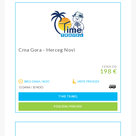
Crna Gora - Herceg Novi
CENA OD
198 €
BROJ DANA / NOĆI
VRSTE PREVOZA
11 DANA
/
10 NOĆI
TIME TRAVEL
POGLEDAJ PONUDU