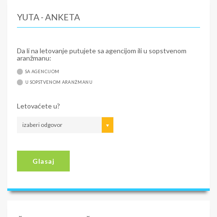
YUTA - ANKETA
Da li na letovanje putujete sa agencijom ili u sopstvenom
aranžmanu:
SA AGENCIJOM
U SOPSTVENOM ARANŽMANU
Letovaćete u?
izaberi odgovor
Glasaj