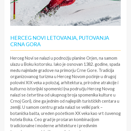
HERCEG NOVI LETOVANJA, PUTOVANJA
CRNA GORA
Herceg Novi se nalazi u podnožju planine Orjen, na samom
ulazu u Boku kotorsku. Iako je osnovan 1382. godine, spada
među najmlađe gradove na primorju Crne Gore. Tradicija
organizovanog turizma u Herceg Novom počinje u drugoj
polovini XIX veka a položaj, arhitektura, prirodne atrakcije i
kulturno istorijski spomenici (na području Herceg Novog
nalazi se četvrtina od ukupnog broja spomenika kulture u
Crnoj Gori), čine ga jednim od najlepših turističkih centara u
zemlji. U samom centru grada nalazi se veliki park –
botanička bašta, uređen početkom XX veka kao vrt čuvenog
hotela Boka. Ceo grad je prošaran kombinacijom
tradicionalne i moderne arhitekture i predivnim