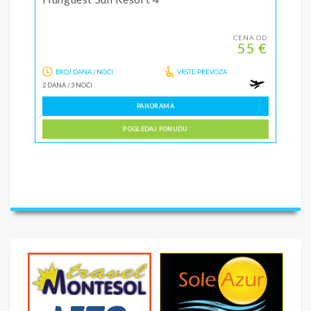
CENA OD
55 €
BROJ DANA / NOĆI
VRSTE PREVOZA
2 DANA
/
3 NOĆI
PANORAMA
POGLEDAJ PONUDU