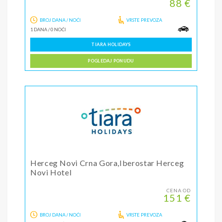
88 €
BROJ DANA / NOĆI
VRSTE PREVOZA
1 DANA
/
0 NOĆI
TIARA HOLIDAYS
POGLEDAJ PONUDU
Herceg Novi Crna Gora,Iberostar Herceg
Novi Hotel
CENA OD
151 €
BROJ DANA / NOĆI
VRSTE PREVOZA