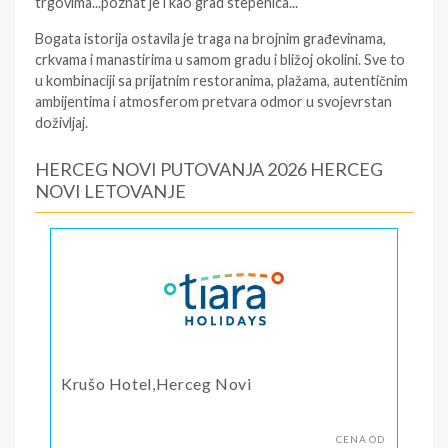
trgovima...poznat je i kao grad stepenica...
Bogata istorija ostavila je traga na brojnim građevinama,
crkvama i manastirima u samom gradu i bližoj okolini. Sve to
u kombinaciji sa prijatnim restoranima, plažama, autentičnim
ambijentima i atmosferom pretvara odmor u svojevrstan
doživljaj.
HERCEG NOVI PUTOVANJA 2026 HERCEG
NOVI LETOVANJE
Krušo Hotel,Herceg Novi
CENA OD