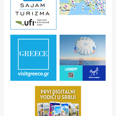
- Putno zdravstveno osiguranje - Troškovi pregleda i
lečenja u inostranstvu su izuzetno visoki. - Fakultativne
izlete - Individualne troškove - Deca do 2 godine nemaju
mesto u avionu, ni sopstveni ležaj u hotelu - Ostale
nepomenute usluge.