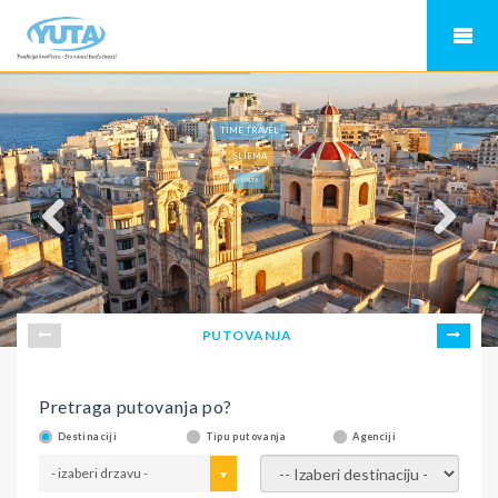
TIME TRAVEL
SLIEMA
MALTA
PUTOVANJA
Pretraga putovanja po?
Destinaciji
Tipu putovanja
Agenciji
- izaberi drzavu -
- izaberi destinaciju -