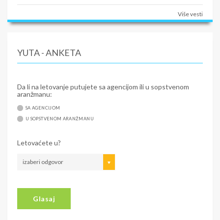
Više vesti
YUTA - ANKETA
Da li na letovanje putujete sa agencijom ili u sopstvenom
aranžmanu:
SA AGENCIJOM
U SOPSTVENOM ARANŽMANU
Letovaćete u?
izaberi odgovor
Glasaj