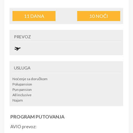
11
DANA
10
NOĆI
PREVOZ
USLUGA
Noćenje sa doručkom
Polupansion
Pun pansion
All inclusive
Najam
PROGRAM PUTOVANJA
AVIO prevoz: