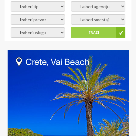
- izaberi tip -
- izaberi agenciju -
- izaberi prevoz -
- Izaberite smestaj -
- Izaberite uslugu -
TRAŽI