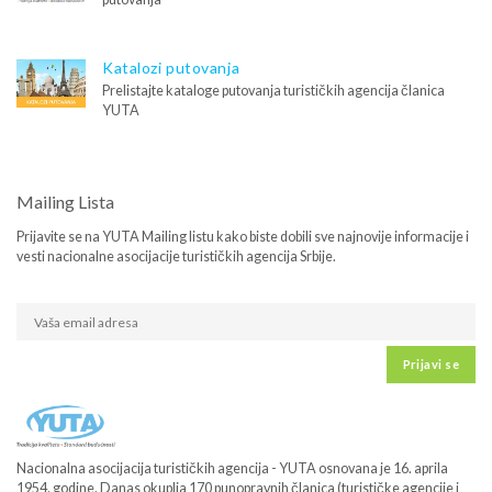
Katalozi putovanja
Prelistajte kataloge putovanja turističkih agencija članica
YUTA
Mailing Lista
Prijavite se na YUTA Mailing listu kako biste dobili sve najnovije informacije i
vesti nacionalne asocijacije turističkih agencija Srbije.
Prijavi se
Nacionalna asocijacija turističkih agencija - YUTA osnovana je 16. aprila
1954. godine. Danas okuplja 170 punopravnih članica (turističke agencije i