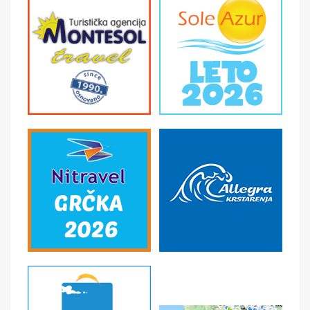
SMENE
5, 10 dana
NAPOMENE O CENI
First minute popusti
U CENU JE UKLJUČENO
- Avio prevoz čarter letom na relaciji Beograd-
Destinacija-Beograd · Avio takse trenutno-podložne
promenama. Više informacija na upit. - Sve takse se
plaćaju u agenciji uz aranžman, najkasnije 15 dana pred
put (plaćaju se u dinarskoj protivvrednosti po zvaničnom
srednjem kursu NBS, podložne su promenama i ne mogu
se platiti u ratama). - Takse važe za odrasle i decu stariju
od 2 godine. - Transfer aerodrom-hotel i hotel-
aerodrom. - 4-21 noćenja na bazi izabrane usluge u
hotelu, prema uplaćenom aranžmanu - Usluge
predstavnika na destinaciji.
U CENU NIJE UKLJUČENO