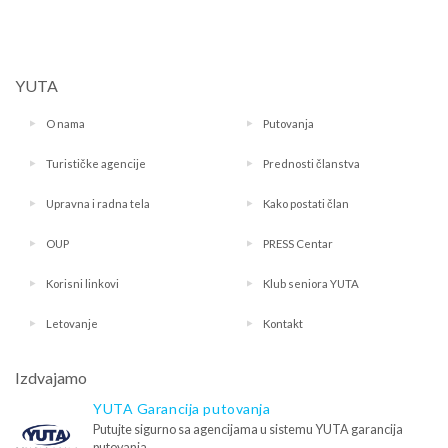
YUTA
O nama
Putovanja
Turističke agencije
Prednosti članstva
Upravna i radna tela
Kako postati član
OUP
PRESS Centar
Korisni linkovi
Klub seniora YUTA
Letovanje
Kontakt
Izdvajamo
YUTA Garancija putovanja
Putujte sigurno sa agencijama u sistemu YUTA garancija
putovanja