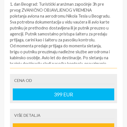
1. dan Beograd: Turistički aranžman započinje 3h pre
prvog ZVANIČNO OBJAVLJENOG VREMENA
poletanja aviona na aerodromu Nikola Tesla u Beogradu.
Sva potrebna dokumentacija u vidu vaučera ili avio karte
putniku je prethodno dostavljena ili je putnik preuzeo u
agenciji. Putnik samostalno pristupa šalteru za predaju
prtljaga, carini kao i šalteru za pasošku kontrolu.
Od momenta predaje prtljaga do momenta sletanja,
brigu o putniku preuzimaju nadležne službe aerodroma i
kabinsko osoblje. Avio let do destinacije. Po sletanju na
krajnju destinaciju sledi pasoška kontrola, preuzimanje
predatog prtljaga i transfer do objekata gde gosti
borave po ranije utvrđenom rasporedu. Smeštaj u sobe
CENA OD
(sobe su rezervisane od 16h, a može biti i ranije, u slučaju
raspoloživosti). Noćenje. Transfer do smeštaja će se
obaviti najbliže moguće i može se obaviti autobusom,
399
EUR
mini busom, taksijem ili drugim vozilom, kao i
kombinacijom više vrsta prevoza, a u zavisnosti od
udaljenosti i razuđenosti izabranog smeštaja. Na
VIŠE DETALJA
pojedinim destinacijama, moguće je da se prtljag prevozi
drugim vozilom. Raspored soba određuje isključivo