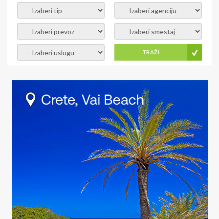
- izaberi tip -
- izaberi agenciju -
- izaberi prevoz -
- Izaberite smestaj -
- Izaberite uslugu -
TRAŽI