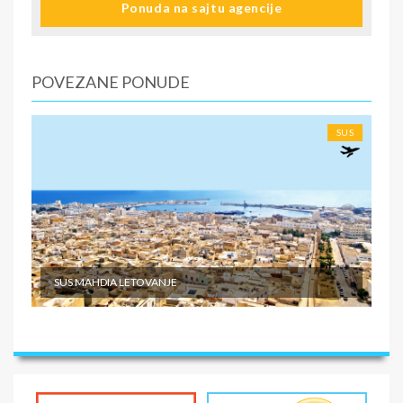
Ponuda na sajtu agencije
U CENU NIJE UKLJUČENO
Putno osiguranje Fakultativni izleti Individualni troškovi
putnika
POVEZANE PONUDE
SUS
SUS MAHDIA LETOVANJE