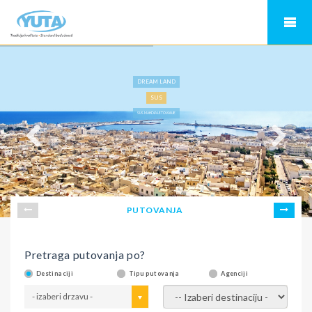
DREAM LAND
SUS
SUS MAHDIA LETOVANJE
PUTOVANJA
Pretraga putovanja po?
Destinaciji
Tipu putovanja
Agenciji
- izaberi drzavu -
- izaberi destinaciju -