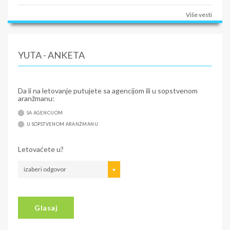
Više vesti
YUTA - ANKETA
Da li na letovanje putujete sa agencijom ili u sopstvenom
aranžmanu:
SA AGENCIJOM
U SOPSTVENOM ARANŽMANU
Letovaćete u?
izaberi odgovor
Glasaj