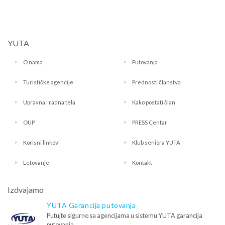
YUTA
O nama
Putovanja
Turističke agencije
Prednosti članstva
Upravna i radna tela
Kako postati član
OUP
PRESS Centar
Korisni linkovi
Klub seniora YUTA
Letovanje
Kontakt
Izdvajamo
YUTA Garancija putovanja
Putujte sigurno sa agencijama u sistemu YUTA garancija
putovanja