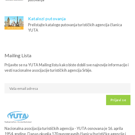
Katalozi putovanja
Prelistajte kataloge putovanja turističkih agencija članica
YUTA
Mailing Lista
Prijavite se na YUTA Mailing listu kako biste dobili sve najnovije informacije i
vesti nacionalne asocijacije turističkih agencija Srbije.
Prijavi se
Nacionalna asocijacija turističkih agencija - YUTA osnovana je 16. aprila
1954. godine. Danas okuplja 170 punopravnih članica (turističke agencije i