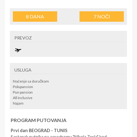
8
DANA
7
NOĆI
PREVOZ
USLUGA
Noćenje sa doručkom
Polupansion
Pun pansion
All inclusive
Najam
PROGRAM PUTOVANJA
Prvi dan BEOGRAD - TUNIS
Sastanak putnika na aerodromu "Nikola Tesla" kod