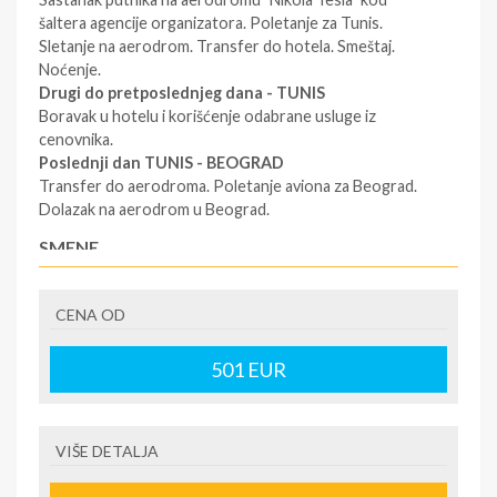
šaltera agencije organizatora. Poletanje za Tunis.
Sletanje na aerodrom. Transfer do hotela. Smeštaj.
Noćenje.
Drugi do pretposlednjeg dana - TUNIS
Boravak u hotelu i korišćenje odabrane usluge iz
cenovnika.
Poslednji dan TUNIS - BEOGRAD
Transfer do aerodroma. Poletanje aviona za Beograd.
Dolazak na aerodrom u Beograd.
SMENE
7 / 10 / 11 / 14 NOĆI
CENA OD
NAPOMENE O CENI
Plaćanje po srednjem kursu NBS On-line plaćanje
501
EUR
karticama direktno na sajtu www.dreamland.travel
U CENU JE UKLJUČENO
VIŠE DETALJA
Avio prevoz sa taksama Usluga u izabranom hotelu
Transferi na destinaciji Vodič