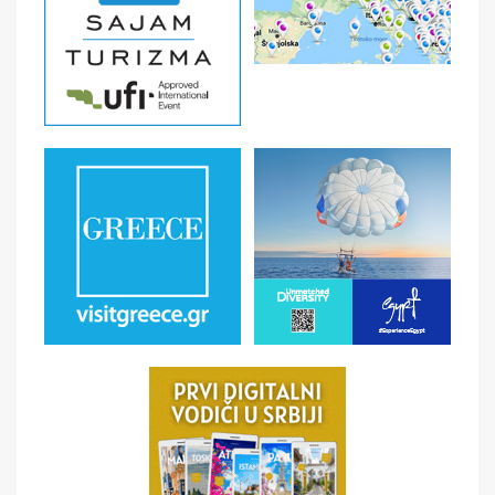
- Putno zdravstveno osiguranje - Troškovi pregleda i
lečenja u inostranstvu su izuzetno visoki. - Fakultativne
izlete - Individualne troškove - Deca do 2 godine nemaju
mesto u avionu, ni sopstveni ležaj u hotelu - Ostale
nepomenute usluge.