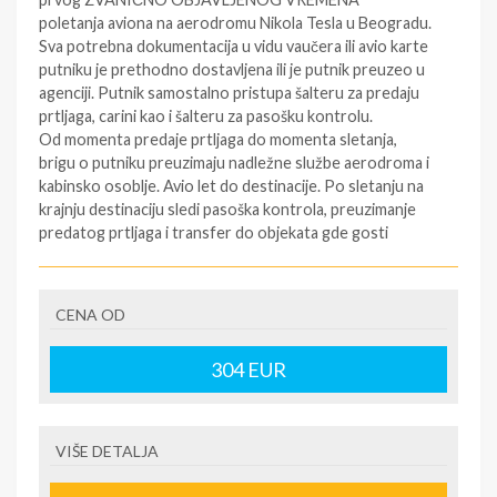
poletanja aviona na aerodromu Nikola Tesla u Beogradu.
Sva potrebna dokumentacija u vidu vaučera ili avio karte
putniku je prethodno dostavljena ili je putnik preuzeo u
agenciji. Putnik samostalno pristupa šalteru za predaju
prtljaga, carini kao i šalteru za pasošku kontrolu.
Od momenta predaje prtljaga do momenta sletanja,
brigu o putniku preuzimaju nadležne službe aerodroma i
kabinsko osoblje. Avio let do destinacije. Po sletanju na
krajnju destinaciju sledi pasoška kontrola, preuzimanje
predatog prtljaga i transfer do objekata gde gosti
borave po ranije utvrđenom rasporedu. Smeštaj u sobe
(sobe su rezervisane od 16h, a može biti i ranije, u slučaju
raspoloživosti). Noćenje. Transfer do smeštaja će se
CENA OD
obaviti najbliže moguće i može se obaviti autobusom,
mini busom, taksijem ili drugim vozilom, kao i
304
EUR
kombinacijom više vrsta prevoza, a u zavisnosti od
udaljenosti i razuđenosti izabranog smeštaja. Na
pojedinim destinacijama, moguće je da se prtljag prevozi
drugim vozilom. Raspored soba određuje isključivo
VIŠE DETALJA
recepcija.