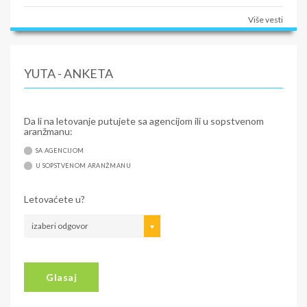
Više vesti
YUTA - ANKETA
Da li na letovanje putujete sa agencijom ili u sopstvenom
aranžmanu:
SA AGENCIJOM
U SOPSTVENOM ARANŽMANU
Letovaćete u?
izaberi odgovor
Glasaj