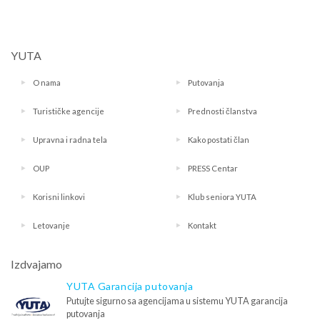
YUTA
O nama
Putovanja
Turističke agencije
Prednosti članstva
Upravna i radna tela
Kako postati član
OUP
PRESS Centar
Korisni linkovi
Klub seniora YUTA
Letovanje
Kontakt
Izdvajamo
YUTA Garancija putovanja
Putujte sigurno sa agencijama u sistemu YUTA garancija
putovanja