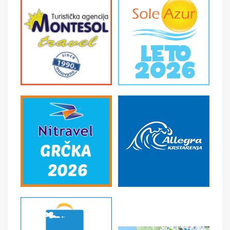
SMENE
5, 10 i 15 dana
NAPOMENE O CENI
First minute popusti
U CENU JE UKLJUČENO
- Avio prevoz čarter letom na relaciji Beograd-
Destinacija-Beograd · Avio takse trenutno-podložne
promenama. Više informacija na upit. - Sve takse se
plaćaju u agenciji uz aranžman, najkasnije 15 dana pred
put (plaćaju se u dinarskoj protivvrednosti po zvaničnom
srednjem kursu NBS, podložne su promenama i ne mogu
se platiti u ratama). - Takse važe za odrasle i decu stariju
od 2 godine. - Transfer aerodrom-hotel i hotel-
aerodrom. - 4-21 noćenja na bazi izabrane usluge u
hotelu, prema uplaćenom aranžmanu - Usluge
predstavnika na destinaciji.
U CENU NIJE UKLJUČENO