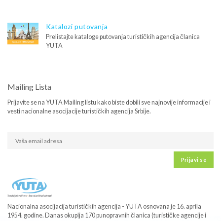
Katalozi putovanja
Prelistajte kataloge putovanja turističkih agencija članica
YUTA
Mailing Lista
Prijavite se na YUTA Mailing listu kako biste dobili sve najnovije informacije i
vesti nacionalne asocijacije turističkih agencija Srbije.
Prijavi se
Nacionalna asocijacija turističkih agencija - YUTA osnovana je 16. aprila
1954. godine. Danas okuplja 170 punopravnih članica (turističke agencije i