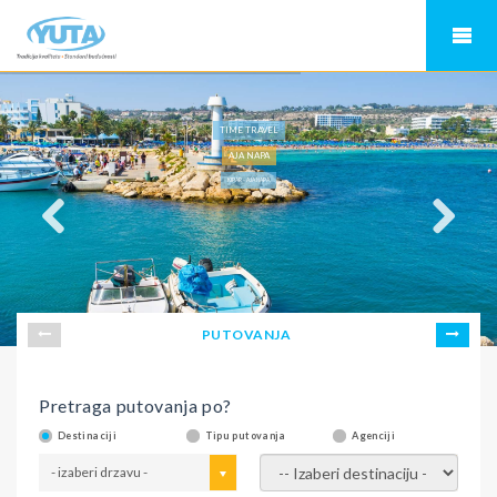
TIME TRAVEL
AJA NAPA
KIPAR - AJA NAPA
PUTOVANJA
Pretraga putovanja po?
Destinaciji
Tipu putovanja
Agenciji
- izaberi drzavu -
- izaberi destinaciju -