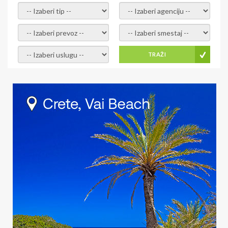
- izaberi tip -
- izaberi agenciju -
- izaberi prevoz -
- Izaberite smestaj -
- Izaberite uslugu -
TRAŽI