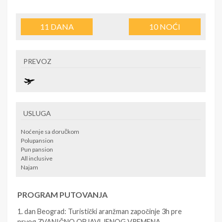
11
DANA
10
NOĆI
PREVOZ
USLUGA
Noćenje sa doručkom
Polupansion
Pun pansion
All inclusive
Najam
PROGRAM PUTOVANJA
1. dan Beograd: Turistički aranžman započinje 3h pre
prvog ZVANIČNO OBJAVLJENOG VREMENA