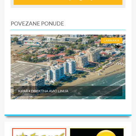
U CENU NIJE UKLJUČENO
fakultetivni izleti
POVEZANE PONUDE
LARNAKA
KIPAR • DIREKTNA AVIO LINIJA