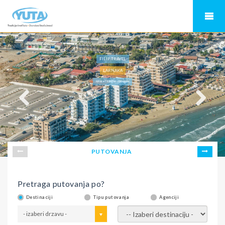
FILIP TRAVEL
LARNAKA
KIPAR • DIREKTNA AVIO LINIJA
PUTOVANJA
Pretraga putovanja po?
Destinaciji
Tipu putovanja
Agenciji
- izaberi drzavu -
- izaberi destinaciju -