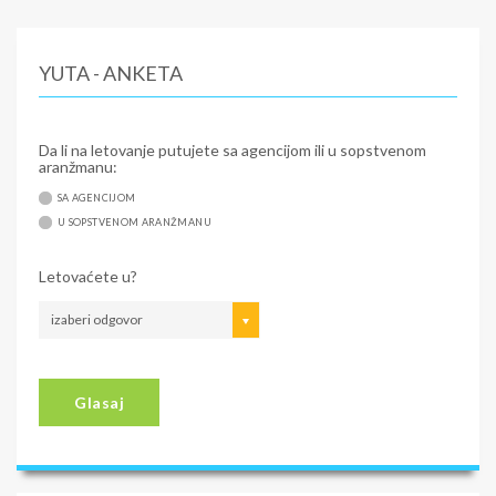
YUTA - ANKETA
Da li na letovanje putujete sa agencijom ili u sopstvenom
aranžmanu:
SA AGENCIJOM
U SOPSTVENOM ARANŽMANU
Letovaćete u?
izaberi odgovor
Glasaj