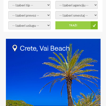
- izaberi tip -
- izaberi agenciju -
- izaberi prevoz -
- Izaberite smestaj -
- Izaberite uslugu -
TRAŽI