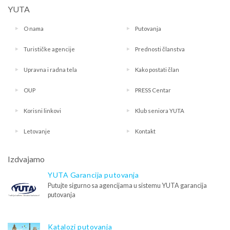
YUTA
O nama
Putovanja
Turističke agencije
Prednosti članstva
Upravna i radna tela
Kako postati član
OUP
PRESS Centar
Korisni linkovi
Klub seniora YUTA
Letovanje
Kontakt
Izdvajamo
YUTA Garancija putovanja
Putujte sigurno sa agencijama u sistemu YUTA garancija
putovanja
Katalozi putovanja