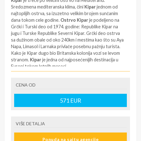
Kipar
je treće po veličini ostrvo na Mediteranu.
Sredozmena mediteranska klima, čini
Kipar
jednom od
najtoplijih ostrva, sa izuzetno velikim brojem sunčanim
dana tokom cele godine.
Ostrvo Kipar
je podeljeno na
Grčki i Turski deo od 1974. godine: Republike Kipar na
jugu i Turske Republike Severni Kipar. Grčki deo ostrva
sa dužinom obale od oko 240km i mestima kao što su Aya
Napa, Limasol i Larnaka privlače posebnu pažnju turista.
Kako je Kipar dugo bio Britanska kolonija vozi se levom
stranom.
Kipar
je jedna od najposećenijih destinacija u
Evropi tokom letnjih meseci.
Detaljnu ponudu pogledajte na
liknu:
https://www.filiptravel.rs/sr/location/kipar-
CENA OD
SMENE
571
EUR
NAPOMENE O CENI
O ažurnosti cene infotrmišite se na sajtu
VIŠE DETALJA
U CENU JE UKLJUČENO
Avio karta smeštaj transfer
Ponuda na sajtu agencije