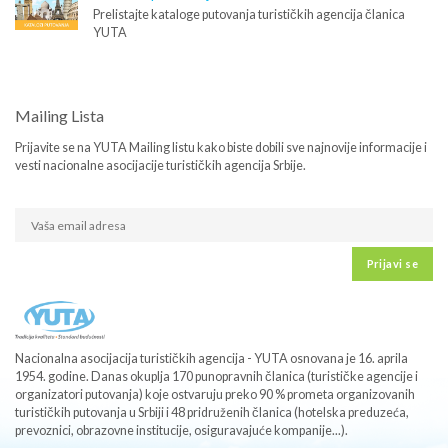
Prelistajte kataloge putovanja turističkih agencija članica
YUTA
Mailing Lista
Prijavite se na YUTA Mailing listu kako biste dobili sve najnovije informacije i
vesti nacionalne asocijacije turističkih agencija Srbije.
Prijavi se
Nacionalna asocijacija turističkih agencija - YUTA osnovana je 16. aprila
1954. godine. Danas okuplja 170 punopravnih članica (turističke agencije i
organizatori putovanja) koje ostvaruju preko 90 % prometa organizovanih
turističkih putovanja u Srbiji i 48 pridruženih članica (hotelska preduzeća,
prevoznici, obrazovne institucije, osiguravajuće kompanije...).