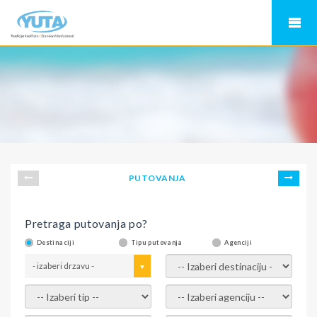
PUTOVANJA
Pretraga putovanja po?
Destinaciji
Tipu putovanja
Agenciji
- izaberi drzavu -
- izaberi destinaciju -
- izaberi tip -
- izaberi agenciju -