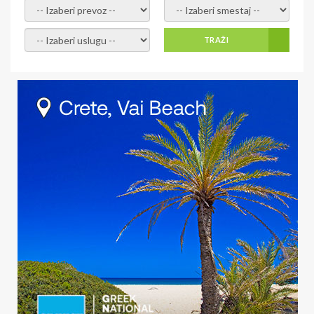
- izaberi prevoz -
- Izaberite smestaj -
- Izaberite uslugu -
TRAŽI