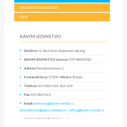
DELATNOSTI AGENCIJE
OPIS
KAVIM JEDINSTVO
Direktor:
G-din Goran Stojanović dip.ing.
KAVIM JEDINSTVO Licenca:
OTP 489/2010
Adresa:
Pariske komune 1
Postanski broj:
17500 /
Mesto:
Vranje
Telefon:
017/422-616, 422-619
Fax:
017/424-521
Email:
jedinstvo@kavim-serbia.rs,
busjedinstvo@open.telekom.rs, office@kavim-vranje.rs
KAVIM JEDINSTVO Web sajt:
www.kavim-vranje.rs