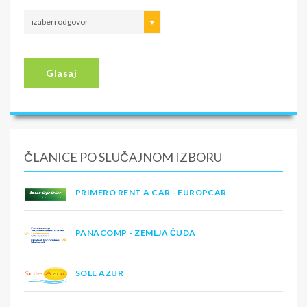
izaberi odgovor
Glasaj
ČLANICE PO SLUČAJNOM IZBORU
PRIMERO RENT A CAR - EUROPCAR
PANACOMP - ZEMLJA ČUDA
SOLE AZUR