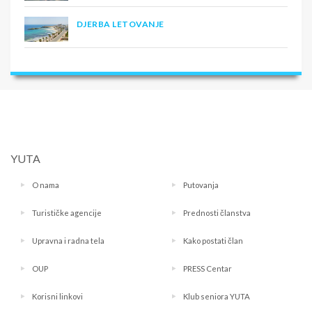
DJERBA LETOVANJE
YUTA
O nama
Putovanja
Turističke agencije
Prednosti članstva
Upravna i radna tela
Kako postati član
OUP
PRESS Centar
Korisni linkovi
Klub seniora YUTA