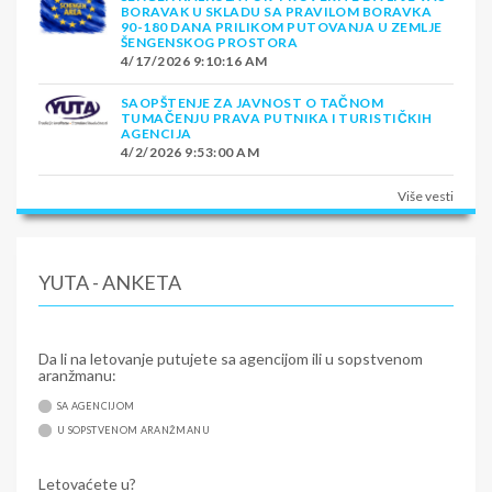
BORAVAK U SKLADU SA PRAVILOM BORAVKA
90-180 DANA PRILIKOM PUTOVANJA U ZEMLJE
ŠENGENSKOG PROSTORA
4/17/2026 9:10:16 AM
SAOPŠTENJE ZA JAVNOST O TAČNOM
TUMAČENJU PRAVA PUTNIKA I TURISTIČKIH
AGENCIJA
4/2/2026 9:53:00 AM
Više vesti
YUTA - ANKETA
Da li na letovanje putujete sa agencijom ili u sopstvenom
aranžmanu:
SA AGENCIJOM
U SOPSTVENOM ARANŽMANU
Letovaćete u?