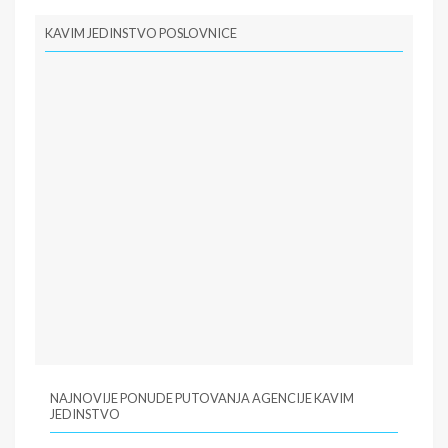
PIB:
100406001
KAVIM JEDINSTVO POSLOVNICE
NAJNOVIJE PONUDE PUTOVANJA AGENCIJE KAVIM
JEDINSTVO