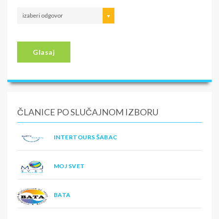
izaberi odgovor
Glasaj
ČLANICE PO SLUČAJNOM IZBORU
INTERTOURS ŠABAC
MOJ SVET
BATA