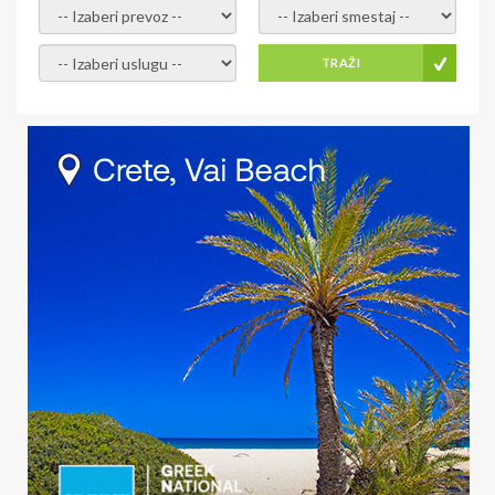
- izaberi prevoz -
- Izaberite smestaj -
- Izaberite uslugu -
TRAŽI