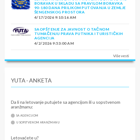
BORAVAK U SKLADU SA PRAVILOM BORAVKA
90-180 DANA PRILIKOM PUTOVANJA U ZEMLJE
ŠENGENSKOG PROSTORA
4/17/2026 9:10:16 AM
SAOPŠTENJE ZA JAVNOST O TAČNOM
TUMAČENJU PRAVA PUTNIKA I TURISTIČKIH
AGENCIJA
4/2/2026 9:53:00 AM
Više vesti
YUTA - ANKETA
Da li na letovanje putujete sa agencijom ili u sopstvenom
aranžmanu:
SA AGENCIJOM
U SOPSTVENOM ARANŽMANU
Letovaćete u?