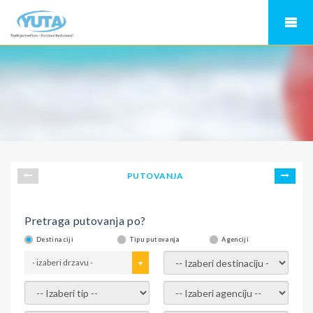
PUTOVANJA
Pretraga putovanja po?
Destinaciji
Tipu putovanja
Agenciji
- izaberi drzavu -
- izaberi destinaciju -
- izaberi tip -
- izaberi agenciju -