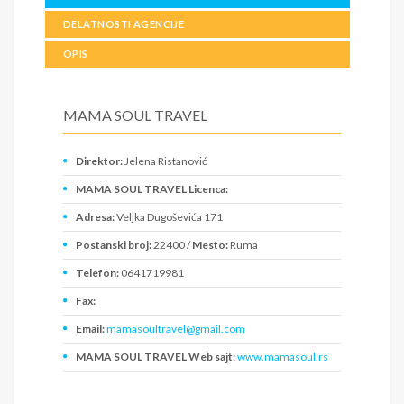
DELATNOSTI AGENCIJE
OPIS
MAMA SOUL TRAVEL
Direktor:
Jelena Ristanović
MAMA SOUL TRAVEL Licenca:
Adresa:
Veljka Dugoševića 171
Postanski broj:
22400 /
Mesto:
Ruma
Telefon:
0641719981
Fax:
Email:
mamasoultravel@gmail.com
MAMA SOUL TRAVEL Web sajt:
www.mamasoul.rs
PIB:
114422690