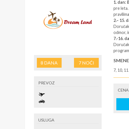
1. dan
:
B
pre leta
pravilim
2.–
15. d
Doručak.
odmor, in
7.-16. d
Doručak 
program
SMENE
8
DANA
7
NOĆI
7, 10, 11
NAPOM
PREVOZ
Plaćanje
CENA
www.dre
U CEN
Avio pre
USLUGA
U CEN