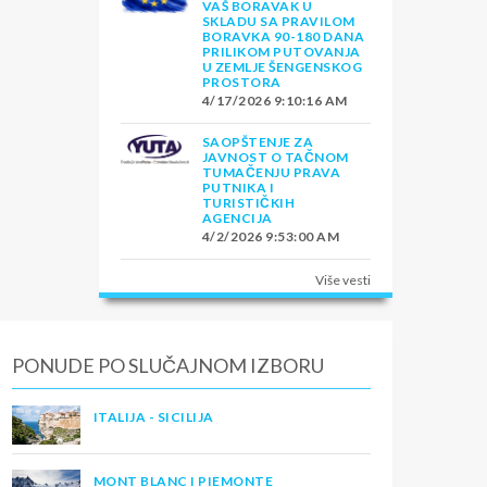
VAŠ BORAVAK U
SKLADU SA PRAVILOM
BORAVKA 90-180 DANA
PRILIKOM PUTOVANJA
U ZEMLJE ŠENGENSKOG
PROSTORA
4/17/2026 9:10:16 AM
SAOPŠTENJE ZA
JAVNOST O TAČNOM
TUMAČENJU PRAVA
PUTNIKA I
TURISTIČKIH
AGENCIJA
4/2/2026 9:53:00 AM
Više vesti
PONUDE PO SLUČAJNOM IZBORU
ITALIJA - SICILIJA
MONT BLANC I PIEMONTE