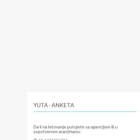
YUTA - ANKETA
Da li na letovanje putujete sa agencijom ili u
sopstvenom aranžmanu: