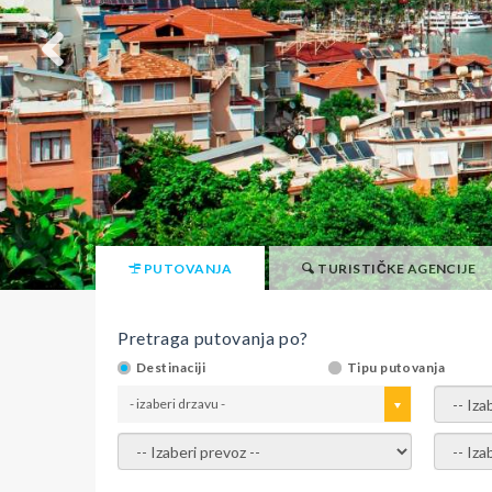
PUTOVANJA
TURISTIČKE AGENCIJE
Pretraga putovanja po?
Destinaciji
Tipu putovanja
- izaberi drzavu -
- izaber
- izaberi prevoz -
- Izaber