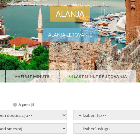
ALANJA
ALANJA LETOVANJE
FIRST MINUTE
LAST MINUTE PUTOVANJA
Agenciji
i destinaciju -
- izaberi tip -
ite smestaj -
- Izaberite uslugu -