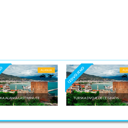
iguranje Fakultativni izleti Individualni troškovi putnika
NO
IZDVOJENO
ALANJA
AL
KA ALANJA LAST MINUTE
TURSKA DVOJE DECE GRATIS