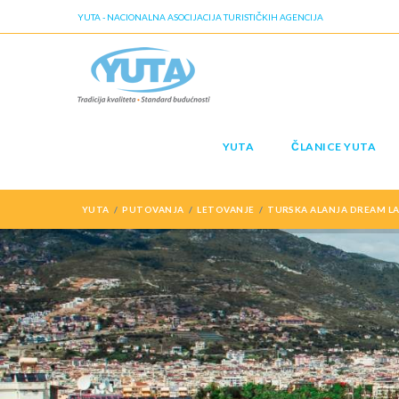
YUTA - NACIONALNA ASOCIJACIJA TURISTIČKIH AGENCIJA
YUTA
ČLANICE YUTA
YUTA
PUTOVANJA
LETOVANJE
TURSKA ALANJA DREAM LA