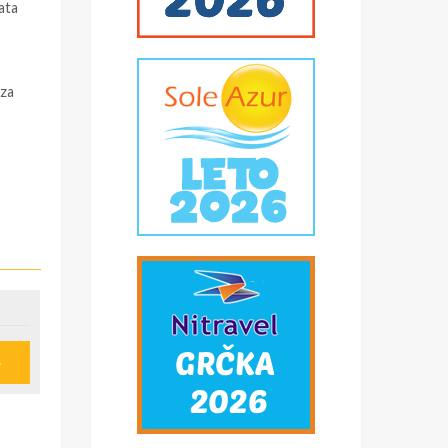
ata
 za
e
č