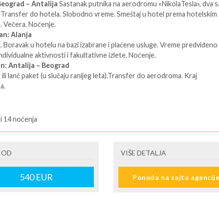
eograd – Antalija
Sastanak putnika na aerodromu «NikolaTesla», dva s
. Transfer do hotela. Slobodno vreme. Smeštaj u hotel prema hotelskim
a. Večera. Noćenje.
an:
Alanja
 Boravak u hotelu na bazi izabrane i plaćene usluge. Vreme predviđeno
dividualne aktivnosti i fakultativne izlete. Noćenje.
an:
Antalija – Beograd
ili lanč paket (u slučaju ranijeg leta).Transfer do aerodroma. Kraj
a.
 i 14 noćenja
ENE O CENI
 po srednjem kursu NBS On-line plaćanje karticama direktno na sajtu
 OD
VIŠE DETALJA
amland.travel
540
EUR
Ponuda na sajtu agencij
U JE UKLJUČENO
voz sa taksama Usluga u izabranom hotelu Transferi na destinaciji Vodi
U NIJE UKLJUČENO