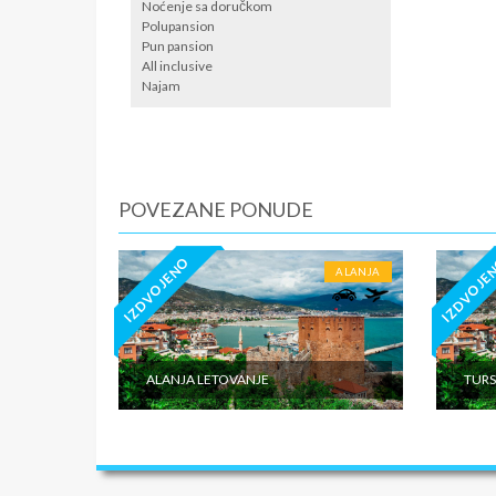
Noćenje sa doručkom
Putno os
Polupansion
Pun pansion
All inclusive
Najam
POVEZANE PONUDE
IZDVOJENO
IZDVOJE
ALANJA
ALANJA LETOVANJE
TURS