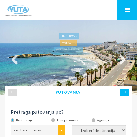
FILIP TRAVEL
MONASTIR
TUNIS LETO • DIREKTAN ČARTER LET
PUTOVANJA
Pretraga putovanja po?
Destinaciji
Tipu putovanja
Agenciji
- izaberi drzavu -
- izaberi destinaciju -