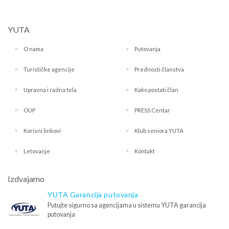
YUTA
O nama
Putovanja
Turističke agencije
Prednosti članstva
Upravna i radna tela
Kako postati član
OUP
PRESS Centar
Korisni linkovi
Klub seniora YUTA
Letovanje
Kontakt
Izdvajamo
YUTA Garancija putovanja
Putujte sigurno sa agencijama u sistemu YUTA garancija
putovanja