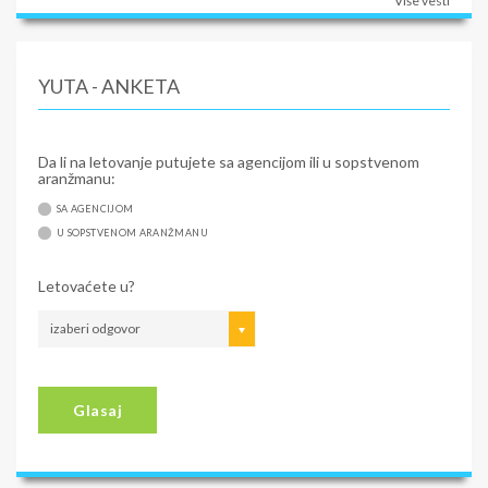
Više vesti
YUTA - ANKETA
Da li na letovanje putujete sa agencijom ili u sopstvenom
aranžmanu:
SA AGENCIJOM
U SOPSTVENOM ARANŽMANU
Letovaćete u?
izaberi odgovor
Glasaj