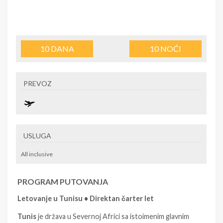
10
DANA
10
NOĆI
PREVOZ
USLUGA
All inclusive
PROGRAM PUTOVANJA
Letovanje u Tunisu • Direktan čarter let
Tunis
je država u Severnoj Africi sa istoimenim glavnim