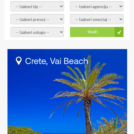
- izaberi tip -
- izaberi agenciju -
- izaberi prevoz -
- Izaberite smestaj -
- Izaberite uslugu -
TRAŽI