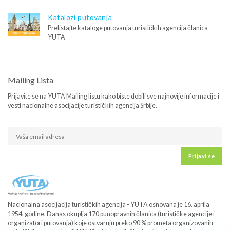
Katalozi putovanja
Prelistajte kataloge putovanja turističkih agencija članica
YUTA
Mailing Lista
Prijavite se na YUTA Mailing listu kako biste dobili sve najnovije informacije i
vesti nacionalne asocijacije turističkih agencija Srbije.
Prijavi se
Nacionalna asocijacija turističkih agencija - YUTA osnovana je 16. aprila
1954. godine. Danas okuplja 170 punopravnih članica (turističke agencije i
organizatori putovanja) koje ostvaruju preko 90 % prometa organizovanih