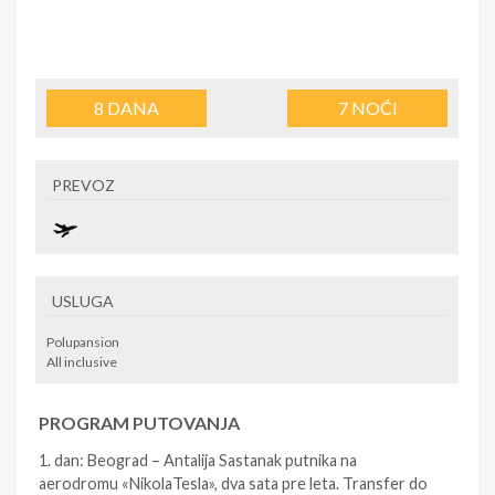
8
DANA
7
NOĆI
PREVOZ
USLUGA
Polupansion
All inclusive
PROGRAM PUTOVANJA
1. dan: Beograd – Antalija Sastanak putnika na
aerodromu «NikolaTesla», dva sata pre leta. Transfer do