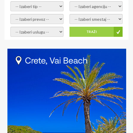
- izaberi tip -
- izaberi agenciju -
- izaberi prevoz -
- Izaberite smestaj -
- Izaberite uslugu -
TRAŽI