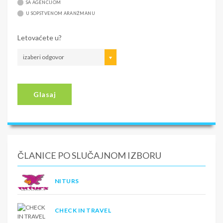
SA AGENCIJOM
U SOPSTVENOM ARANŽMANU
Letovaćete u?
izaberi odgovor
Glasaj
ČLANICE PO SLUČAJNOM IZBORU
NITURS
CHECK IN TRAVEL