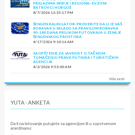
PRELAZIMA SRBIJE I REGIONA–EVZONI
BATROVCI HORGOŠ
8/7/2026 12:35:17 PM
ŠENGEN KALKULATOR-PROVERITE DA LI JE VAŠ
BORAVAK U SKLADU SA PRAVILOM BORAVKA
90-180 DANA PRILIKOM PUTOVANJA U ZEMLJE
ŠENGENSKOG PROSTORA
4/17/2026 9:10:16 AM
SAOPŠTENJE ZA JAVNOST O TAČNOM
TUMAČENJU PRAVA PUTNIKA I TURISTIČKIH
AGENCIJA
4/2/2026 9:53:00 AM
Više vesti
YUTA - ANKETA
Da li na letovanje putujete sa agencijom ili u sopstvenom
aranžmanu: