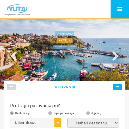
DREAM LAND
ANTALIJA
TURSKA ANTALIJA FIRST MINUTE
PUTOVANJA
Pretraga putovanja po?
Destinaciji
Tipu putovanja
Agenciji
- izaberi drzavu -
- izaberi destinaciju -