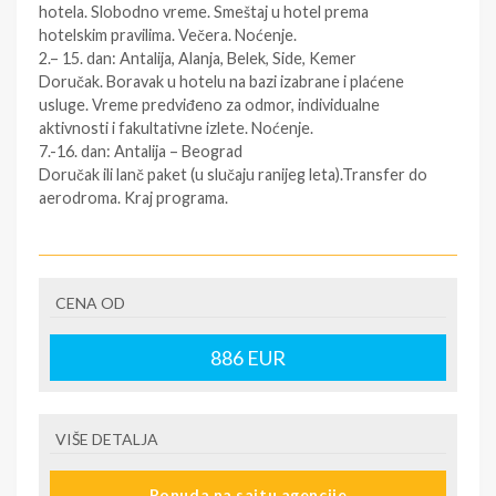
hotela. Slobodno vreme. Smeštaj u hotel prema
hotelskim pravilima. Večera. Noćenje.
2.– 15. dan: Antalija, Alanja, Belek, Side, Kemer
Doručak. Boravak u hotelu na bazi izabrane i plaćene
usluge. Vreme predviđeno za odmor, individualne
aktivnosti i fakultativne izlete. Noćenje.
7.-16. dan: Antalija – Beograd
Doručak ili lanč paket (u slučaju ranijeg leta).Transfer do
aerodroma. Kraj programa.
SMENE
NAPOMENE O CENI
CENA OD
Plaćanje po srednjem kursu NBS On-line plaćanje
karticama direktno na sajtu www.dreamland.travel
886
EUR
U CENU JE UKLJUČENO
Avio prevoz čarter letom na relaciji Beograd-Antalija-
VIŠE DETALJA
Beograd Avio takse Transfer aerodrom Antalija-hotel-
aerodrom Antalija 6-15 noćenja na bazi izabrane usluge
Ponuda na sajtu agencije