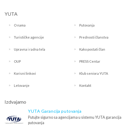
YUTA
O nama
Putovanja
Turističke agencije
Prednosti članstva
Upravna i radna tela
Kako postati član
OUP
PRESS Centar
Korisni linkovi
Klub seniora YUTA
Letovanje
Kontakt
Izdvajamo
YUTA Garancija putovanja
Putujte sigurno sa agencijama u sistemu YUTA garancija
putovanja