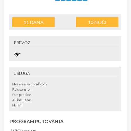
11
DANA
10
NOĆI
PREVOZ
USLUGA
Noćenje sa doručkom
Polupansion
Pun pansion
All inclusive
Najam
PROGRAM PUTOVANJA