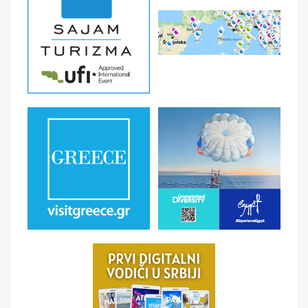
U CENU NIJE UKLJUČENO
- Putno zdravstveno osiguranje - Troškovi pregleda i
lečenja u inostranstvu su izuzetno visoki. - Fakultativne
izlete - Individualne troškove - Deca do 2 godine nemaju
mesto u avionu, ni sopstveni ležaj u hotelu - Ostale
nepomenute usluge.