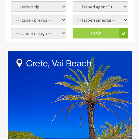
- izaberi tip -
- izaberi agenciju -
- izaberi prevoz -
- Izaberite smestaj -
- Izaberite uslugu -
TRAŽI