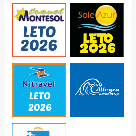
povratak.
SMENE
10 i 9 dana
NAPOMENE O CENI
First minute popusti
U CENU JE UKLJUČENO
- Avio prevoz čarter letom na relaciji Beograd-
Destinacija-Beograd · Avio takse trenutno-podložne
promenama. Više informacija na upit. - Sve takse se
plaćaju u agenciji uz aranžman, najkasnije 15 dana pred
put (plaćaju se u dinarskoj protivvrednosti po zvaničnom
srednjem kursu NBS, podložne su promenama i ne mogu
se platiti u ratama). - Takse važe za odrasle i decu stariju
od 2 godine. - Transfer aerodrom-hotel i hotel-
aerodrom. - 4-21 noćenja na bazi izabrane usluge u
hotelu, prema uplaćenom aranžmanu - Usluge
predstavnika na destinaciji.