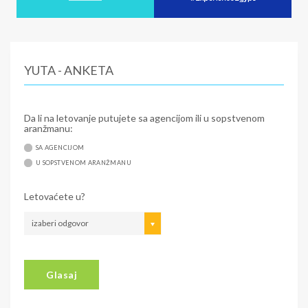
YUTA - ANKETA
Da li na letovanje putujete sa agencijom ili u sopstvenom
aranžmanu:
SA AGENCIJOM
U SOPSTVENOM ARANŽMANU
Letovaćete u?
izaberi odgovor
Glasaj