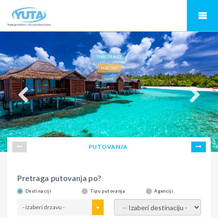
TIME TRAVEL
MALDIVI
MALDIVI
PUTOVANJA
Pretraga putovanja po?
Destinaciji
Tipu putovanja
Agenciji
- izaberi drzavu -
- izaberi destinaciju -