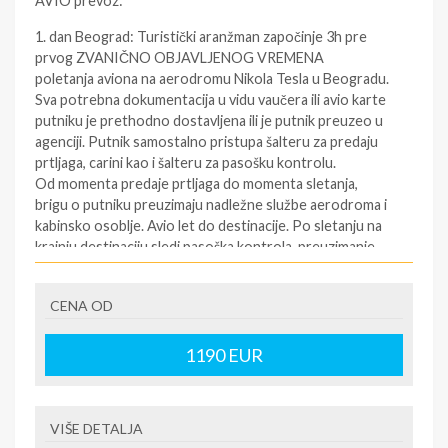
AVIO prevoz:
1. dan Beograd: Turistički aranžman započinje 3h pre
prvog ZVANIČNO OBJAVLJENOG VREMENA
poletanja aviona na aerodromu Nikola Tesla u Beogradu.
Sva potrebna dokumentacija u vidu vaučera ili avio karte
putniku je prethodno dostavljena ili je putnik preuzeo u
agenciji. Putnik samostalno pristupa šalteru za predaju
prtljaga, carini kao i šalteru za pasošku kontrolu.
Od momenta predaje prtljaga do momenta sletanja,
brigu o putniku preuzimaju nadležne službe aerodroma i
kabinsko osoblje. Avio let do destinacije. Po sletanju na
krajnju destinaciju sledi pasoška kontrola, preuzimanje
predatog prtljaga i transfer do objekata gde gosti
borave po ranije utvrđenom rasporedu. Smeštaj u sobe
CENA OD
(sobe su rezervisane od 16h, a može biti i ranije, u slučaju
raspoloživosti). Noćenje. Transfer do smeštaja će se
obaviti najbliže moguće i može se obaviti autobusom,
1190
EUR
mini busom, taksijem ili drugim vozilom, kao i
kombinacijom više vrsta prevoza, a u zavisnosti od
udaljenosti i razuđenosti izabranog smeštaja. Na
VIŠE DETALJA
pojedinim destinacijama, moguće je da se prtljag prevozi