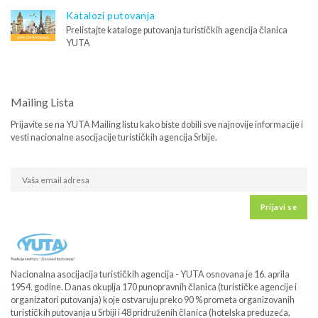
Katalozi putovanja
Prelistajte kataloge putovanja turističkih agencija članica
YUTA
Mailing Lista
Prijavite se na YUTA Mailing listu kako biste dobili sve najnovije informacije i
vesti nacionalne asocijacije turističkih agencija Srbije.
Prijavi se
Nacionalna asocijacija turističkih agencija - YUTA osnovana je 16. aprila
1954. godine. Danas okuplja 170 punopravnih članica (turističke agencije i
organizatori putovanja) koje ostvaruju preko 90 % prometa organizovanih
turističkih putovanja u Srbiji i 48 pridruženih članica (hotelska preduzeća,