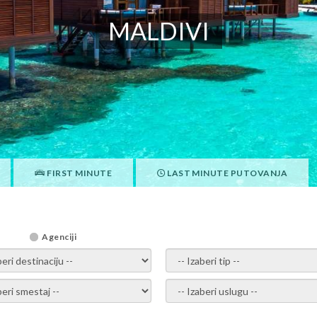
MALDIVI
FIRST MINUTE
LAST MINUTE PUTOVANJA
Agenciji
i destinaciju -
- izaberi tip -
ite smestaj -
- Izaberite uslugu -