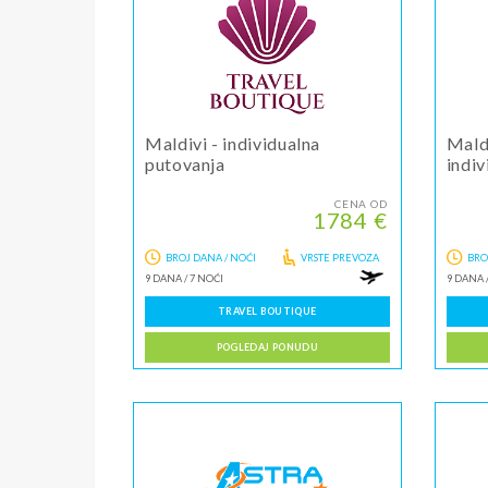
Maldivi - individualna
Maldi
putovanja
indiv
CENA OD
1784 €
BROJ DANA / NOĆI
VRSTE PREVOZA
BRO
9 DANA
/
7 NOĆI
9 DANA
TRAVEL BOUTIQUE
POGLEDAJ PONUDU