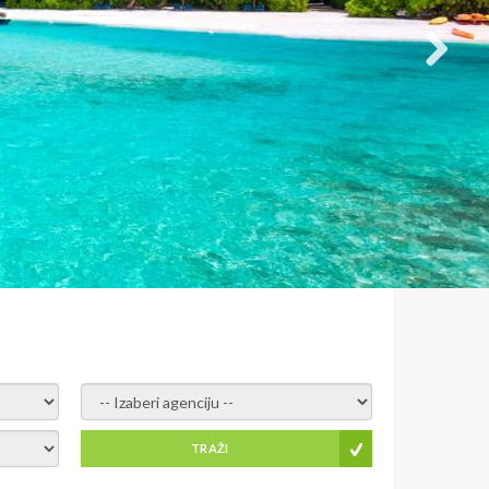
- izaberi agenciju -
TRAŽI