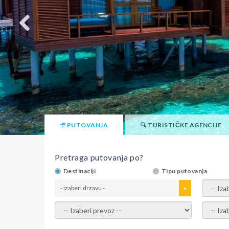
PUTOVANJA
TURISTIČKE AGENCIJE
Pretraga putovanja po?
Destinaciji
Tipu putovanja
- izaberi drzavu -
- izaber
- izaberi prevoz -
- Izaber