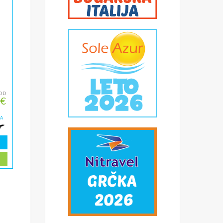
OD
 €
ZA