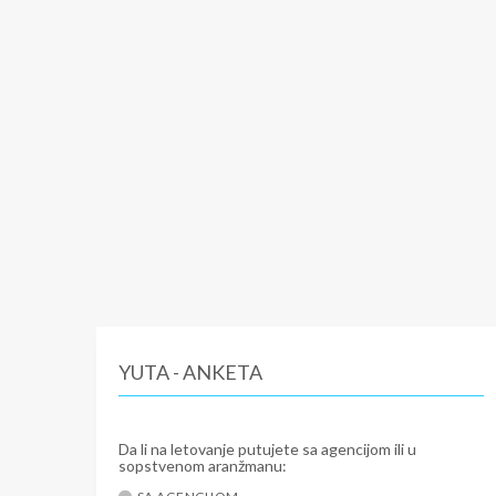
YUTA - ANKETA
Da li na letovanje putujete sa agencijom ili u
sopstvenom aranžmanu: