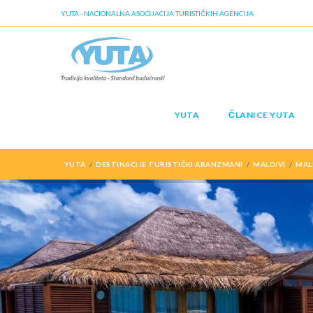
YUTA - NACIONALNA ASOCIJACIJA TURISTIČKIH AGENCIJA
YUTA
ČLANICE YUTA
YUTA
DESTINACIJE TURISTIČKI ARANZMANI
MALDIVI
MAL