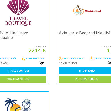
vi All Inclusive
Avio karte Beograd Maldivi
idualno
CENA OD
CENA 
2214 €
1
J DANA / NOĆI
VRSTE PREVOZA
BROJ DANA / NOĆI
VRSTE PREVO
/
7 NOĆI
1 DANA
/
0 NOĆI
TRAVEL BOUTIQUE
DREAM LAND
POGLEDAJ PONUDU
POGLEDAJ PONUDU