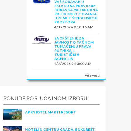
VAŠ BORAVAK U
SKLADU SA PRAVILOM
BORAVKA 90-180 DANA
PRILIKOM PUTOVANJA
U ZEMLJE ŠENGENSKOG
PROSTORA
4/17/2026 9:10:16 AM
SAOPŠTENJE ZA
JAVNOST O TAČNOM
TUMAČENJU PRAVA
PUTNIKA I
TURISTIČKIH
AGENCIJA
4/2/2026 9:53:00 AM
Više vesti
PONUDE PO SLUČAJNOM IZBORU
APP/HOTEL MARTI RESORT
HOTELI U CENTRU GRADA, BUKUREŠT,