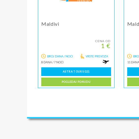
Maldivi
Mald
CENA OD
1 €
BROJ DANA / NOĆI
VRSTE PREVOZA
BRO
8 DANA
/
7 NOĆI
11 DAN
ASTRA TOURS 021
POGLEDAJ PONUDU