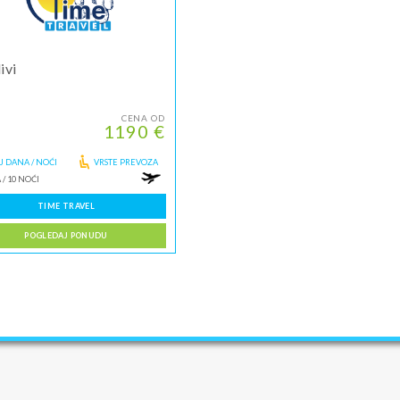
ivi
CENA OD
1190 €
J DANA / NOĆI
VRSTE PREVOZA
A
/
10 NOĆI
TIME TRAVEL
POGLEDAJ PONUDU