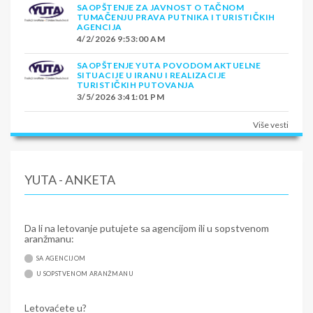
SAOPŠTENJE ZA JAVNOST O TAČNOM
TUMAČENJU PRAVA PUTNIKA I TURISTIČKIH
AGENCIJA
4/2/2026 9:53:00 AM
SAOPŠTENJE YUTA POVODOM AKTUELNE
SITUACIJE U IRANU I REALIZACIJE
TURISTIČKIH PUTOVANJA
3/5/2026 3:41:01 PM
Više vesti
YUTA - ANKETA
Da li na letovanje putujete sa agencijom ili u sopstvenom
aranžmanu:
SA AGENCIJOM
U SOPSTVENOM ARANŽMANU
Letovaćete u?