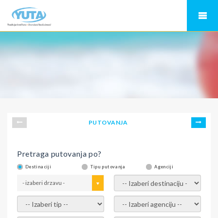
PUTOVANJA
Pretraga putovanja po?
Destinaciji
Tipu putovanja
Agenciji
- izaberi drzavu -
- izaberi destinaciju -
- izaberi tip -
- izaberi agenciju -