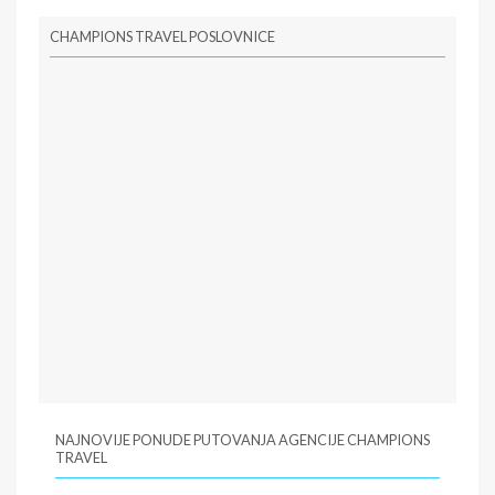
PIB:
108477322
CHAMPIONS TRAVEL POSLOVNICE
NAJNOVIJE PONUDE PUTOVANJA AGENCIJE CHAMPIONS
TRAVEL