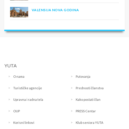
VALENSIJA NOVA GODINA
YUTA
O nama
Putovanja
Turističke agencije
Prednosti članstva
Upravna i radna tela
Kako postati član
OUP
PRESS Centar
Korisni linkovi
Klub seniora YUTA