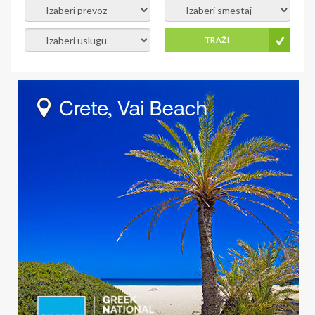
- izaberi prevoz -
- Izaberite smestaj -
- Izaberite uslugu -
TRAŽI