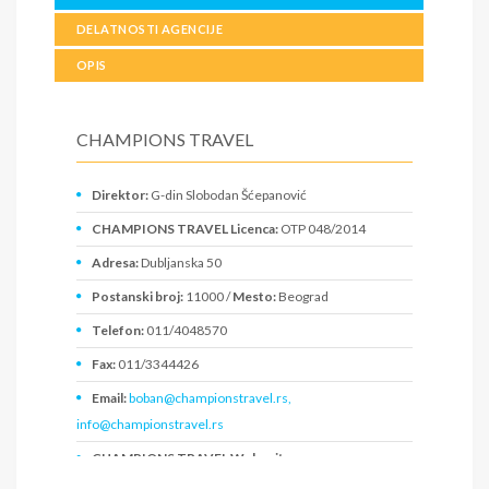
DELATNOSTI AGENCIJE
OPIS
CHAMPIONS TRAVEL
Direktor:
G-din Slobodan Šćepanović
CHAMPIONS TRAVEL Licenca:
OTP 048/2014
Adresa:
Dubljanska 50
Postanski broj:
11000 /
Mesto:
Beograd
Telefon:
011/4048570
Fax:
011/3344426
Email:
boban@championstravel.rs,
info@championstravel.rs
CHAMPIONS TRAVEL Web sajt:
www.championstravel.rs