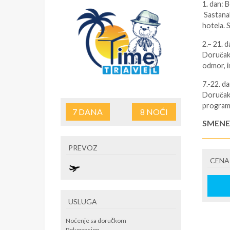
1. dan: 
Sastanak
hotela. 
2.– 21. d
Doručak.
odmor, in
7.-22. d
Doručak 
program
7
DANA
8
NOĆI
SMENE
Od 4 do 
PREVOZ
NAPOM
CENA
First mi
U CEN
USLUGA
· Avio p
Noćenje sa doručkom
trenutno
Polupansion