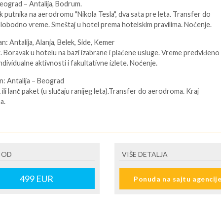
Beograd – Antalija, Bodrum.
 putnika na aerodromu "Nikola Tesla", dva sata pre leta. Transfer do
Slobodno vreme. Smeštaj u hotel prema hotelskim pravilima. Noćenje.
an: Antalija, Alanja, Belek, Side, Kemer
 Boravak u hotelu na bazi izabrane i plaćene usluge. Vreme predviđeno
dividualne aktivnosti i fakultativne izlete. Noćenje.
an: Antalija – Beograd
ili lanč paket (u slučaju ranijeg leta).Transfer do aerodroma. Kraj
a.
21 noći
ENE O CENI
 OD
VIŠE DETALJA
nute
499
EUR
Ponuda na sajtu agencij
U JE UKLJUČENO
revoz čarter letom na relaciji Beograd-Antalija-Beograd · Avio takse
-podložne promenama. Više informacija na upit. Sve takse se plaćaju u