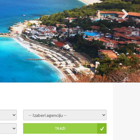
- izaberi agenciju -
TRAŽI