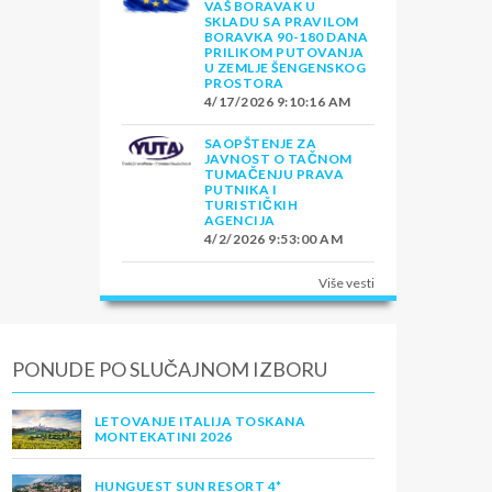
VAŠ BORAVAK U
SKLADU SA PRAVILOM
BORAVKA 90-180 DANA
PRILIKOM PUTOVANJA
U ZEMLJE ŠENGENSKOG
PROSTORA
4/17/2026 9:10:16 AM
SAOPŠTENJE ZA
JAVNOST O TAČNOM
TUMAČENJU PRAVA
PUTNIKA I
TURISTIČKIH
AGENCIJA
4/2/2026 9:53:00 AM
Više vesti
PONUDE PO SLUČAJNOM IZBORU
LETOVANJE ITALIJA TOSKANA
MONTEKATINI 2026
HUNGUEST SUN RESORT 4*