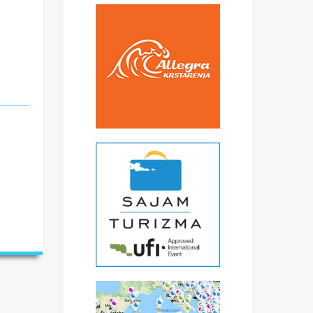
e
eca