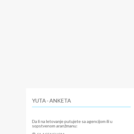
YUTA - ANKETA
Da li na letovanje putujete sa agencijom ili u
sopstvenom aranžmanu: