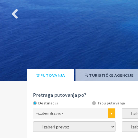
PUTOVANJA
TURISTIČKE AGENCIJE
Pretraga putovanja po?
Destinaciji
Tipu putovanja
- izaberi drzavu -
- izaber
- izaberi prevoz -
- Izaber