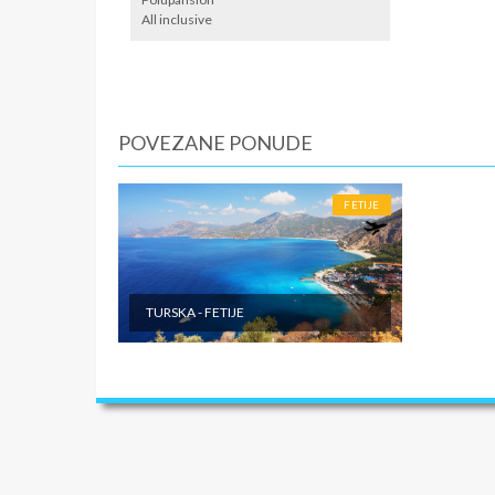
agenciji
All inclusive
protivvr
mogu se p
Transfer
izabrane
Turskoj.
POVEZANE PONUDE
U CEN
· Putno 
FETIJE
zdravstv
inostran
do 2 god
nepomen
TURSKA - FETIJE