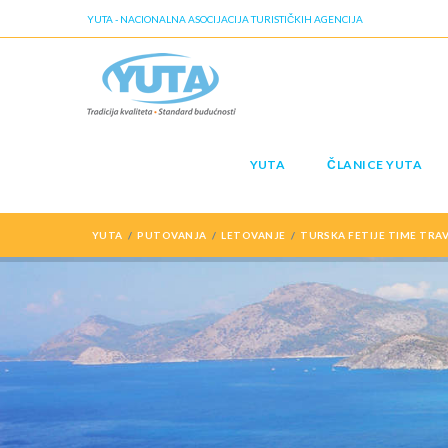
YUTA - NACIONALNA ASOCIJACIJA TURISTIČKIH AGENCIJA
YUTA
ČLANICE YUTA
YUTA
PUTOVANJA
LETOVANJE
TURSKA FETIJE TIME TRAV