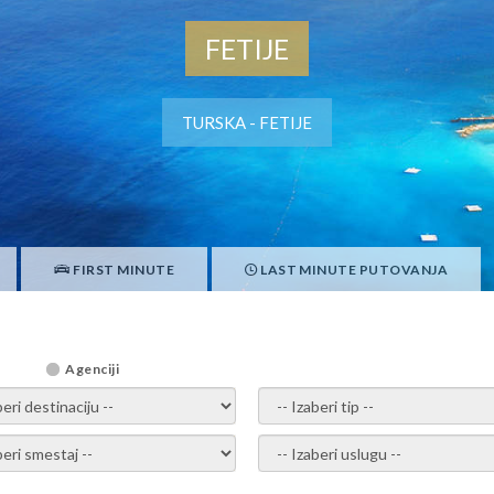
FETIJE
TURSKA - FETIJE
FIRST MINUTE
LAST MINUTE PUTOVANJA
Agenciji
i destinaciju -
- izaberi tip -
ite smestaj -
- Izaberite uslugu -