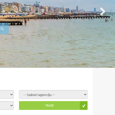
IL
- izaberi agenciju -
TRAŽI