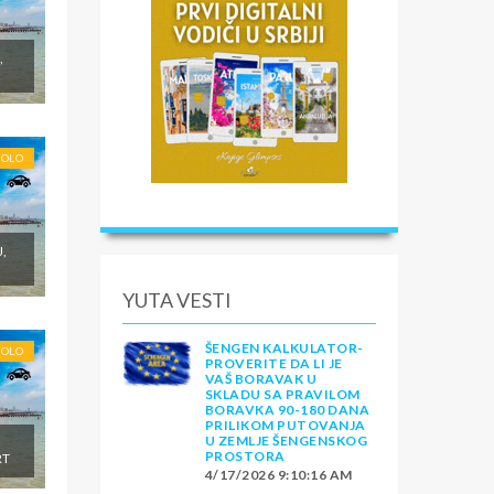
,
SOLO
J,
YUTA VESTI
ŠENGEN KALKULATOR-
SOLO
PROVERITE DA LI JE
VAŠ BORAVAK U
SKLADU SA PRAVILOM
BORAVKA 90-180 DANA
PRILIKOM PUTOVANJA
U ZEMLJE ŠENGENSKOG
,
PROSTORA
RT
4/17/2026 9:10:16 AM