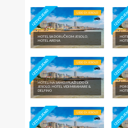
IZDVOJENO
IZDVOJE
LIDO DI JESOLO
HOTEL SA DORUČKOM JESOLO,
HOTE
HOTEL ARENA
HOTE
IZDVOJENO
IZDVOJE
LIDO DI JESOLO
HOTELI NA SAMOJ PLAŽI LIDO DI
JESOLO, HOTEL VIDI MIRAMARE &
PORO
DELFINO
HOTE
IZDVOJENO
IZDVOJE
LIDO DI JESOLO