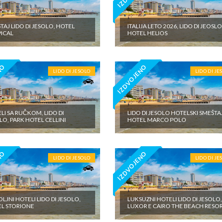
TAJ LIDO DI JESOLO, HOTEL
ITALIJA LETO 2026, LIDO DI JEOSLO
ICAL
HOTEL HELIOS
NO
IZDVOJENO
LIDO DI JESOLO
LIDO DI JE
LI SA RUČKOM, LIDO DI
LIDO DI JESOLO HOTELSKI SMEŠTA
LO, PARK HOTEL CELLINI
HOTEL MARCO POLO
NO
IZDVOJENO
LIDO DI JESOLO
LIDO DI JE
LJNI HOTELI LIDO DI JESOLO,
LUKSUZNI HOTELI LIDO DI JESOLO
L STORIONE
LUXOR E CAIRO THE BEACH RESO