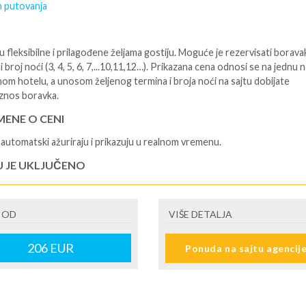
 putovanja
 fleksibilne i prilagođene željama gostiju. Moguće je rezervisati borava
i broj noći (3, 4, 5, 6, 7,...10,11,12…). Prikazana cena odnosi se na jednu 
nom hotelu, a unosom željenog termina i broja noći na sajtu dobijate
znos boravka.
ENE O CENI
automatski ažuriraju i prikazuju u realnom vremenu.
U JE UKLJUČENO
isane i potvrđene usluge u izabranoj smeštajnoj jedinici prema opisu -
je hotelskih sadržaja prema opisu - uslugu rezervacije - organizaciju
 OD
VIŠE DETALJA
ja
U NIJE UKLJUČENO
206
EUR
Ponuda na sajtu agencij
šne takse na destinaciji, plaćaju se na recepciji hotela/apartmana - prevo
destinacije -putno zdravstveno osiguranje. Preporuka turističke agencij
lidaysje da putnik poseduje navedeno osiguranje - usluge za koje je