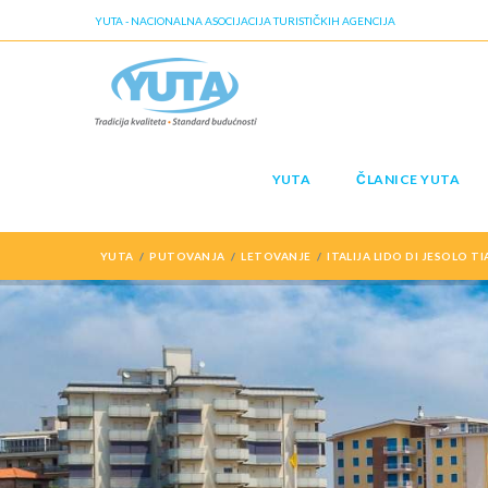
YUTA - NACIONALNA ASOCIJACIJA TURISTIČKIH AGENCIJA
YUTA
ČLANICE YUTA
YUTA
PUTOVANJA
LETOVANJE
ITALIJA LIDO DI JESOLO T