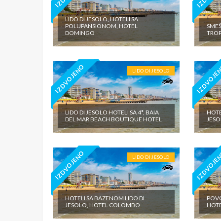
LIDO DI JESOLO, HOTELI SA
POLUPANSIONOM, HOTEL
SMEŠ
DOMINGO
TROP
IZDVOJENO
IZDVOJE
LIDO DI JESOLO
LIDO DI JESOLO HOTELI SA 4*, BAIA
HOTE
DEL MAR BEACH BOUTIQUE HOTEL
JESO
IZDVOJENO
IZDVOJE
LIDO DI JESOLO
HOTELI SA BAZENOM LIDO DI
POVO
JESOLO, HOTEL COLOMBO
HOTE