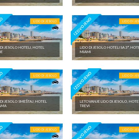
NO
IZDVOJENO
LIDO DI JESOLO
LIDO DI JE
 DI JESOLO HOTELI, HOTEL
LIDO DI JESOLO HOTELI SA 3*, HOT
ME
MIAMI
NO
IZDVOJENO
LIDO DI JESOLO
LIDO DI JE
 DI JESOLO SMEŠTAJ, HOTEL
LETOVANJE LIDO DI JESOLO, HOTE
AMA
TREVI
NO
IZDVOJENO
LIDO DI JESOLO
LIDO DI JE