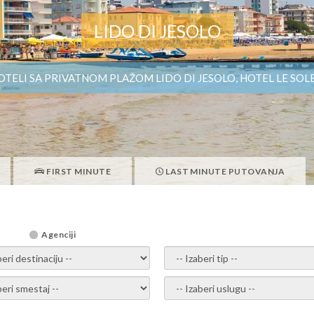
LIDO DI JESOLO
OTELI SA PRIVATNOM PLAŽOM LIDO DI JESOLO, HOTEL LE SOLE
FIRST MINUTE
LAST MINUTE PUTOVANJA
Agenciji
i destinaciju -
- izaberi tip -
ite smestaj -
- Izaberite uslugu -