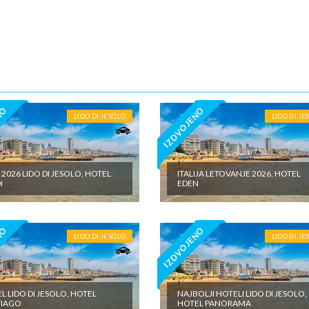
na doplata na licu mesta (parking, baby cot…) - individualne troškove
NO
IZDVOJENO
LIDO DI JESOLO
LIDO DI JE
 2026 LIDO DI JESOLO, HOTEL
ITALIJA LETOVANJE 2026, HOTEL
I
EDEN
NO
IZDVOJENO
LIDO DI JESOLO
LIDO DI JE
L LIDO DI JESOLO, HOTEL
NAJBOLJI HOTELI LIDO DI JESOLO,
TIAGO
HOTEL PANORAMA