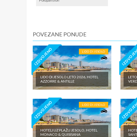
predviđe
Polupansion
POVEZANE PONUDE
IZDVOJENO
IZDVOJE
LIDO DI JESOLO
LIDO DI JESOLO LETO 2026, HOTEL
LETO
AZZORRE & ANTILLE
VERD
IZDVOJENO
IZDVOJE
LIDO DI JESOLO
HOTELI UZ PLAŽU JESOLO, HOTEL
HOTE
MONACO & QUISISANA
SAN