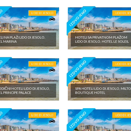
NO
IZDVOJENO
LIDO DI JESOLO
LIDO DI JE
LI NA PLAŽI LIDO DI JESOLO,
HOTELI SA PRIVATNOM PLAŽOM
L MARINA
LIDO DI JESOLO, HOTEL LE SOLEIL
NO
IZDVOJENO
LIDO DI JESOLO
LIDO DI JE
DIČNI HOTELI LIDO DI JESOLO,
SPA HOTELI LIDO DI JESOLO, MILT
L PRINCIPE PALACE
BOUTIQUE HOTEL
NO
IZDVOJENO
LIDO DI JESOLO
LIDO DI JE