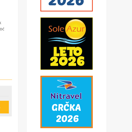
k
noć
e
z
e