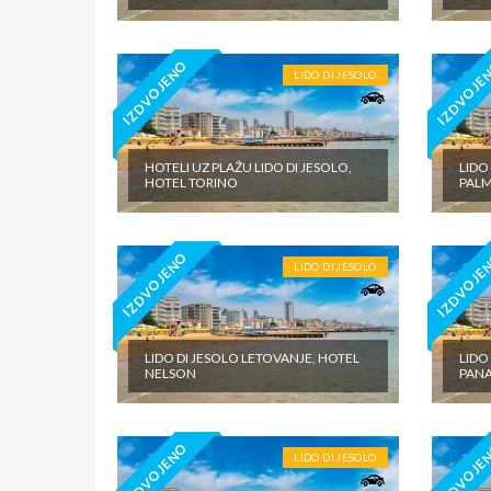
IZDVOJENO
IZDVOJE
LIDO DI JESOLO
HOTELI UZ PLAŽU LIDO DI JESOLO,
LIDO
HOTEL TORINO
PAL
IZDVOJENO
IZDVOJE
LIDO DI JESOLO
LIDO DI JESOLO LETOVANJE, HOTEL
LIDO
NELSON
PAN
IZDVOJENO
IZDVOJE
LIDO DI JESOLO