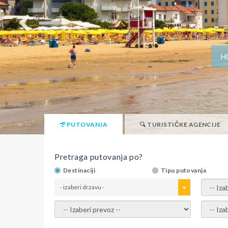
H
PUTOVANJA
TURISTIČKE AGENCIJE
Pretraga putovanja po?
Destinaciji
Tipu putovanja
- izaberi drzavu -
- izaber
- izaberi prevoz -
- Izaber