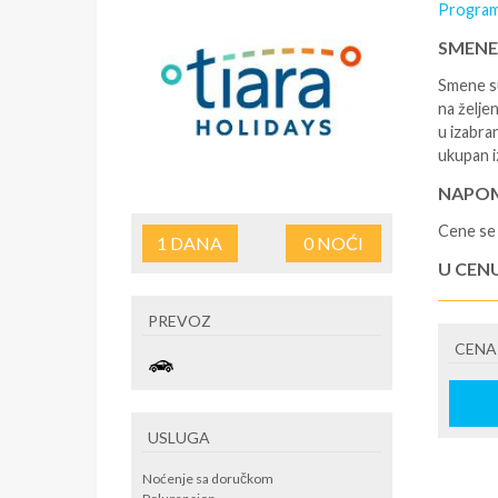
Program
SMENE
Smene su
na željen
u izabra
ukupan i
NAPOM
Cene se 
1
DANA
0
NOĆI
U CEN
- rezerv
PREVOZ
korišćen
CENA
putovan
U CEN
- boravi
USLUGA
do i sa 
Tiara Ho
Noćenje sa doručkom