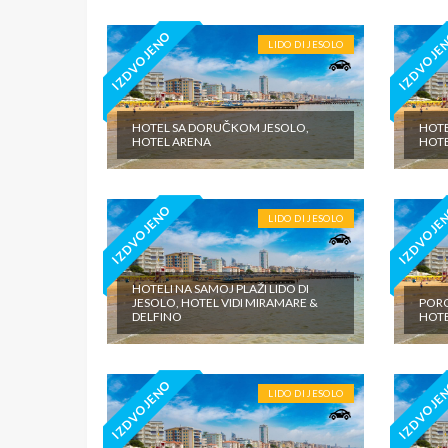
IZDVOJENO
IZDVOJE
LIDO DI JESOLO
HOTEL SA DORUČKOM JESOLO,
HOTE
HOTEL ARENA
HOTE
IZDVOJENO
IZDVOJE
LIDO DI JESOLO
HOTELI NA SAMOJ PLAŽI LIDO DI
JESOLO, HOTEL VIDI MIRAMARE &
PORO
DELFINO
HOTE
IZDVOJENO
IZDVOJE
LIDO DI JESOLO