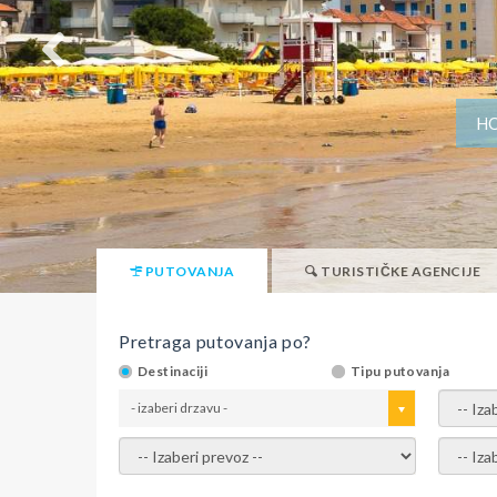
HO
PUTOVANJA
TURISTIČKE AGENCIJE
Pretraga putovanja po?
Destinaciji
Tipu putovanja
- izaberi drzavu -
- izaber
- izaberi prevoz -
- Izaber