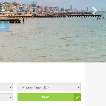
OLO
- izaberi agenciju -
TRAŽI