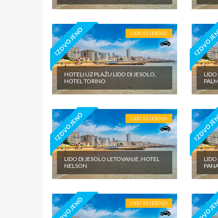
IZDVOJENO
IZDVOJE
LIDO DI JESOLO
HOTELI UZ PLAŽU LIDO DI JESOLO,
LIDO
HOTEL TORINO
PAL
IZDVOJENO
IZDVOJE
LIDO DI JESOLO
LIDO DI JESOLO LETOVANJE, HOTEL
LIDO
NELSON
PAN
IZDVOJENO
IZDVOJE
LIDO DI JESOLO