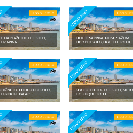
NO
IZDVOJENO
LIDO DI JESOLO
LIDO DI JE
LI NA PLAŽI LIDO DI JESOLO,
HOTELI SA PRIVATNOM PLAŽOM
L MARINA
LIDO DI JESOLO, HOTEL LE SOLEIL
NO
IZDVOJENO
LIDO DI JESOLO
LIDO DI JE
DIČNI HOTELI LIDO DI JESOLO,
SPA HOTELI LIDO DI JESOLO, MILT
L PRINCIPE PALACE
BOUTIQUE HOTEL
NO
IZDVOJENO
LIDO DI JESOLO
LIDO DI JE