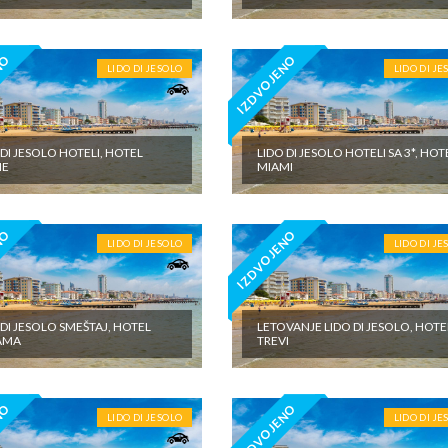
NO
IZDVOJENO
LIDO DI JESOLO
LIDO DI JE
 DI JESOLO HOTELI, HOTEL
LIDO DI JESOLO HOTELI SA 3*, HOT
ME
MIAMI
NO
IZDVOJENO
LIDO DI JESOLO
LIDO DI JE
 DI JESOLO SMEŠTAJ, HOTEL
LETOVANJE LIDO DI JESOLO, HOTE
AMA
TREVI
NO
IZDVOJENO
LIDO DI JESOLO
LIDO DI JE