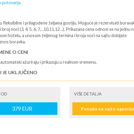
 putovanja
 fleksibilne i prilagođene željama gostiju. Moguće je rezervisati borava
i broj noći (3, 4, 5, 6, 7,...10,11,12…). Prikazana cena odnosi se na jednu 
nom hotelu, a unosom željenog termina i broja noći na sajtu dobijate
znos boravka.
ENE O CENI
automatski ažuriraju i prikazuju u realnom vremenu.
U JE UKLJUČENO
isane i potvrđene usluge u izabranoj smeštajnoj jedinici prema opisu -
je hotelskih sadržaja prema opisu - uslugu rezervacije - organizaciju
 OD
VIŠE DETALJA
ja
U NIJE UKLJUČENO
379
EUR
Ponuda na sajtu agencij
šne takse na destinaciji, plaćaju se na recepciji hotela/apartmana - prevo
destinacije -putno zdravstveno osiguranje. Preporuka turističke agencij
lidaysje da putnik poseduje navedeno osiguranje - usluge za koje je