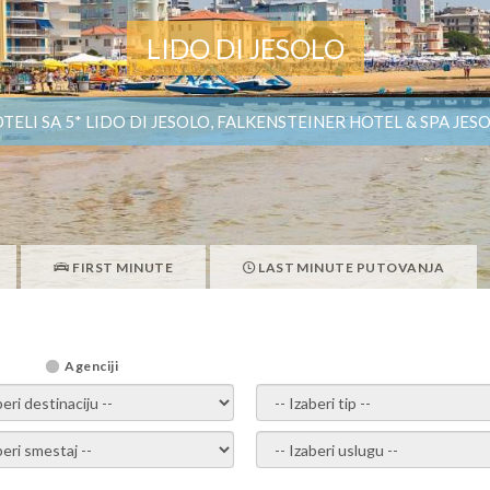
LIDO DI JESOLO
TELI SA 5* LIDO DI JESOLO, FALKENSTEINER HOTEL & SPA JES
FIRST MINUTE
LAST MINUTE PUTOVANJA
Agenciji
i destinaciju -
- izaberi tip -
ite smestaj -
- Izaberite uslugu -