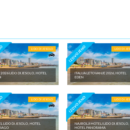
na doplata na licu mesta (parking, baby cot…) - individualne troškove
NO
IZDVOJENO
LIDO DI JESOLO
LIDO DI JE
 2026 LIDO DI JESOLO, HOTEL
ITALIJA LETOVANJE 2026, HOTEL
I
EDEN
NO
IZDVOJENO
LIDO DI JESOLO
LIDO DI JE
L LIDO DI JESOLO, HOTEL
NAJBOLJI HOTELI LIDO DI JESOLO,
TIAGO
HOTEL PANORAMA