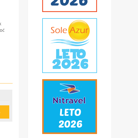
k
noć
e
z
e