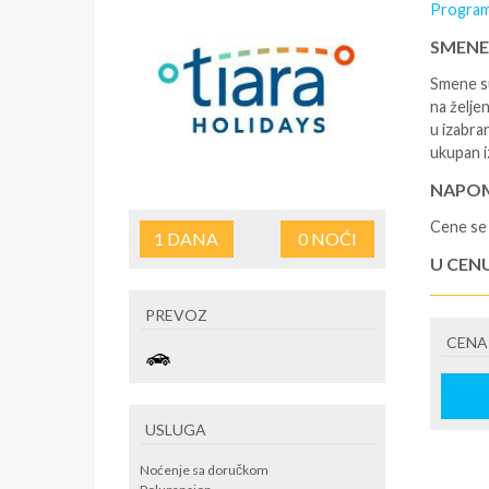
Program
SMENE
Smene su
na željen
u izabra
ukupan i
NAPOM
Cene se 
1
DANA
0
NOĆI
U CEN
- rezerv
PREVOZ
korišćen
CENA
putovan
U CEN
- boravi
USLUGA
do i sa 
Tiara Ho
Noćenje sa doručkom