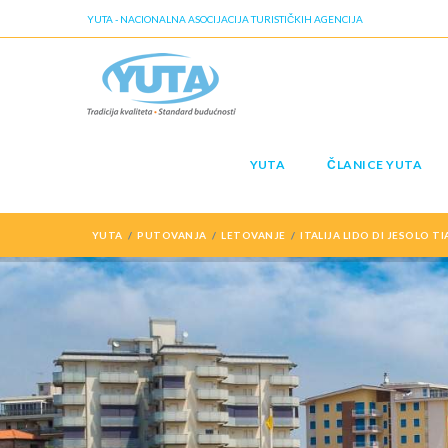
YUTA - NACIONALNA ASOCIJACIJA TURISTIČKIH AGENCIJA
YUTA
ČLANICE YUTA
YUTA
PUTOVANJA
LETOVANJE
ITALIJA LIDO DI JESOLO T