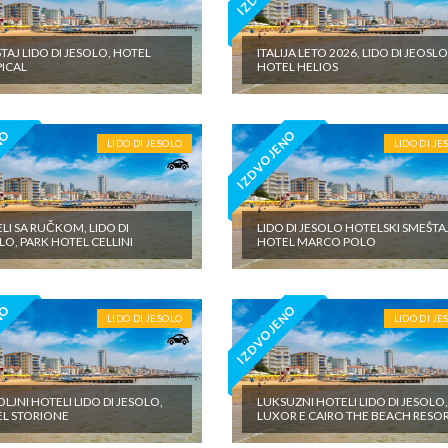
TAJ LIDO DI JESOLO, HOTEL
ITALIJA LETO 2026, LIDO DI JEOSLO
ICAL
HOTEL HELIOS
NO
IZDVOJENO
LIDO DI JESOLO
LIDO DI JE
LI SA RUČKOM, LIDO DI
LIDO DI JESOLO HOTELSKI SMEŠTA
LO, PARK HOTEL CELLINI
HOTEL MARCO POLO
NO
IZDVOJENO
LIDO DI JESOLO
LIDO DI JE
LJNI HOTELI LIDO DI JESOLO,
LUKSUZNI HOTELI LIDO DI JESOLO
L STORIONE
LUXOR E CAIRO THE BEACH RESO