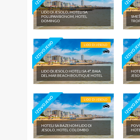
LIDO DI JESOLO, HOTELI SA
POLUPANSIONOM, HOTEL
SMEŠ
DOMINGO
TROP
IZDVOJENO
IZDVOJE
LIDO DI JESOLO
LIDO DI JESOLO HOTELI SA 4*, BAIA
HOTE
DEL MAR BEACH BOUTIQUE HOTEL
JESO
IZDVOJENO
IZDVOJE
LIDO DI JESOLO
HOTELI SA BAZENOM LIDO DI
POVO
JESOLO, HOTEL COLOMBO
HOTE