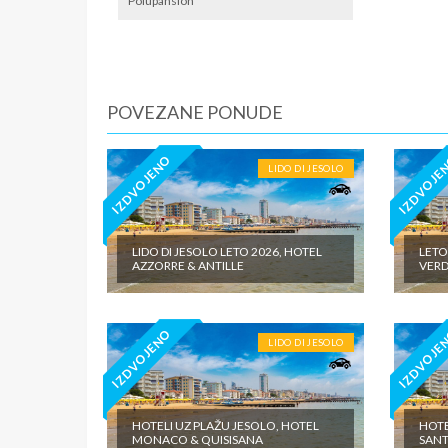
predviđe
Polupansion
POVEZANE PONUDE
IZDVOJENO
IZDVOJE
LIDO DI JESOLO
LIDO DI JESOLO LETO 2026, HOTEL
LETO
AZZORRE & ANTILLE
VERD
IZDVOJENO
IZDVOJE
LIDO DI JESOLO
HOTELI UZ PLAŽU JESOLO, HOTEL
HOTE
MONACO & QUISISANA
SAN