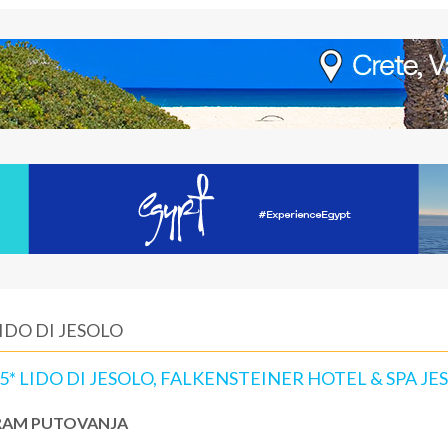
IDO DI JESOLO
 5* LIDO DI JESOLO, FALKENSTEINER HOTEL & SPA JE
AM PUTOVANJA