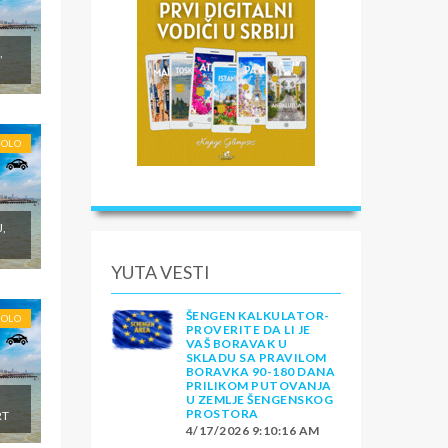
,
SOLO
J,
YUTA VESTI
ŠENGEN KALKULATOR-
SOLO
PROVERITE DA LI JE
VAŠ BORAVAK U
SKLADU SA PRAVILOM
BORAVKA 90-180 DANA
PRILIKOM PUTOVANJA
U ZEMLJE ŠENGENSKOG
,
PROSTORA
RT
4/17/2026 9:10:16 AM