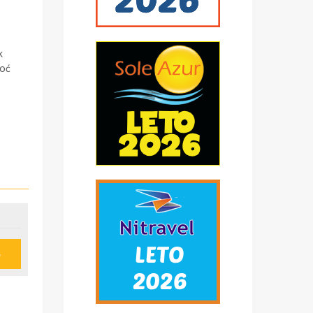
k
noć
e
z
e