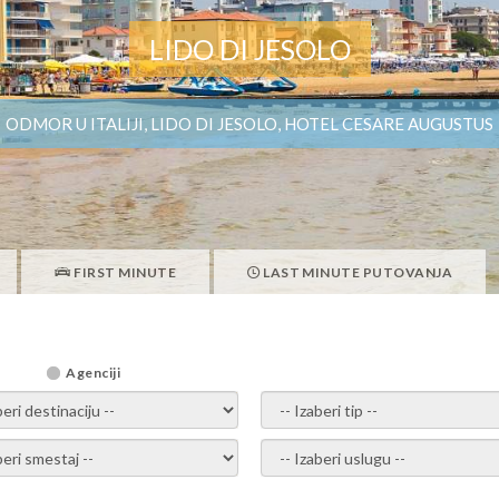
LIDO DI JESOLO
ODMOR U ITALIJI, LIDO DI JESOLO, HOTEL CESARE AUGUSTUS
FIRST MINUTE
LAST MINUTE PUTOVANJA
Agenciji
i destinaciju -
- izaberi tip -
ite smestaj -
- Izaberite uslugu -