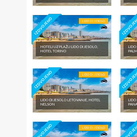
IZDVOJENO
IZDVOJE
LIDO DI JESOLO
HOTELI UZ PLAŽU LIDO DI JESOLO,
LIDO
HOTEL TORINO
PAL
IZDVOJENO
IZDVOJE
LIDO DI JESOLO
LIDO DI JESOLO LETOVANJE, HOTEL
LIDO
NELSON
PAN
IZDVOJENO
IZDVOJE
LIDO DI JESOLO