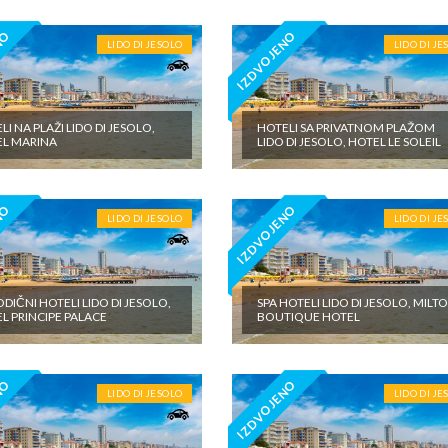
NO
IZDVOJENO
LIDO DI JESOLO
LIDO DI JE
LI NA PLAŽI LIDO DI JESOLO,
HOTELI SA PRIVATNOM PLAŽOM
L MARINA
LIDO DI JESOLO, HOTEL LE SOLEIL
NO
IZDVOJENO
LIDO DI JESOLO
LIDO DI JE
DIČNI HOTELI LIDO DI JESOLO,
SPA HOTELI LIDO DI JESOLO, MILT
L PRINCIPE PALACE
BOUTIQUE HOTEL
NO
IZDVOJENO
LIDO DI JESOLO
LIDO DI JE