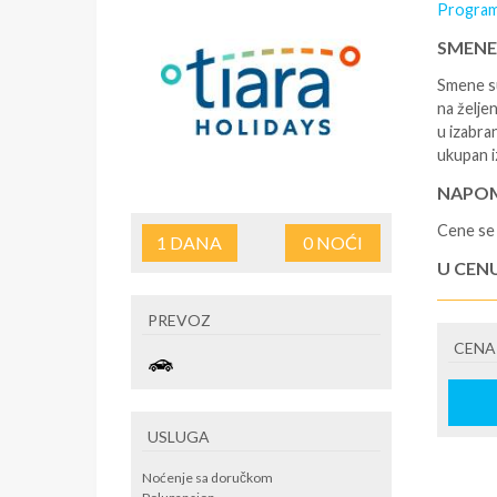
Program
SMENE
Smene su
na željen
u izabra
ukupan i
NAPOM
Cene se 
1
DANA
0
NOĆI
U CEN
- rezerv
PREVOZ
korišćen
CENA
putovan
U CEN
- boravi
USLUGA
do i sa 
Tiara Ho
Noćenje sa doručkom