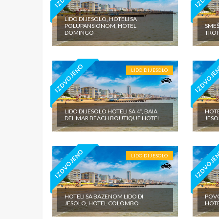
LIDO DI JESOLO, HOTELI SA
POLUPANSIONOM, HOTEL
SMEŠ
DOMINGO
TROP
IZDVOJENO
IZDVOJE
LIDO DI JESOLO
LIDO DI JESOLO HOTELI SA 4*, BAIA
HOTE
DEL MAR BEACH BOUTIQUE HOTEL
JESO
IZDVOJENO
IZDVOJE
LIDO DI JESOLO
HOTELI SA BAZENOM LIDO DI
POVO
JESOLO, HOTEL COLOMBO
HOTE