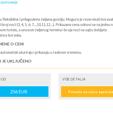
 putovanja
 fleksibilne i prilagođene željama gostiju. Moguće je rezervisati borava
i broj noći (3, 4, 5, 6, 7,...10,11,12…). Prikazana cena odnosi se na jednu 
nom hotelu, a unosom željenog termina i broja noći na sajtu dobijate
znos boravka.
ENE O CENI
automatski ažuriraju i prikazuju u realnom vremenu.
U JE UKLJUČENO
isane i potvrđene usluge u izabranoj smeštajnoj jedinici prema opisu -
je hotelskih sadržaja prema opisu - uslugu rezervacije - organizaciju
 OD
VIŠE DETALJA
ja
U NIJE UKLJUČENO
256
EUR
Ponuda na sajtu agencij
šne takse na destinaciji, plaćaju se na recepciji hotela/apartmana - prevo
destinacije -putno zdravstveno osiguranje. Preporuka turističke agencij
lidaysje da putnik poseduje navedeno osiguranje - usluge za koje je