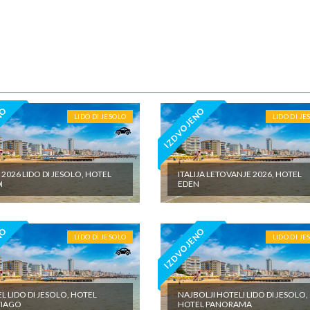
na doplata na licu mesta (parking, baby cot…) - individualne troškove
NO
IZDVOJENO
LIDO DI JESOLO
LIDO DI JE
 2026 LIDO DI JESOLO, HOTEL
ITALIJA LETOVANJE 2026, HOTEL
I
EDEN
NO
IZDVOJENO
LIDO DI JESOLO
LIDO DI JE
L LIDO DI JESOLO, HOTEL
NAJBOLJI HOTELI LIDO DI JESOLO,
TIAGO
HOTEL PANORAMA