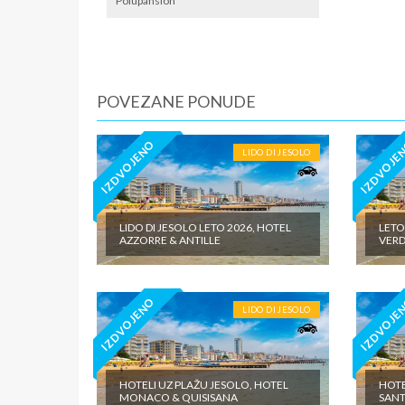
predviđe
Polupansion
POVEZANE PONUDE
IZDVOJENO
IZDVOJE
LIDO DI JESOLO
LIDO DI JESOLO LETO 2026, HOTEL
LETO
AZZORRE & ANTILLE
VERD
IZDVOJENO
IZDVOJE
LIDO DI JESOLO
HOTELI UZ PLAŽU JESOLO, HOTEL
HOTE
MONACO & QUISISANA
SAN