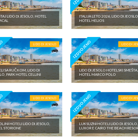
TAJ LIDO DI JESOLO, HOTEL
ITALIJA LETO 2026, LIDO DI JEOSLO
ICAL
HOTEL HELIOS
NO
IZDVOJENO
LIDO DI JESOLO
LIDO DI JE
LI SA RUČKOM, LIDO DI
LIDO DI JESOLO HOTELSKI SMEŠTA
LO, PARK HOTEL CELLINI
HOTEL MARCO POLO
NO
IZDVOJENO
LIDO DI JESOLO
LIDO DI JE
LJNI HOTELI LIDO DI JESOLO,
LUKSUZNI HOTELI LIDO DI JESOLO
L STORIONE
LUXOR E CAIRO THE BEACH RESO