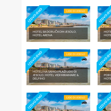
IZDVOJENO
IZDVOJE
LIDO DI JESOLO
HOTEL SA DORUČKOM JESOLO,
HOTE
HOTEL ARENA
HOTE
IZDVOJENO
IZDVOJE
LIDO DI JESOLO
HOTELI NA SAMOJ PLAŽI LIDO DI
JESOLO, HOTEL VIDI MIRAMARE &
PORO
DELFINO
HOTE
IZDVOJENO
IZDVOJE
LIDO DI JESOLO