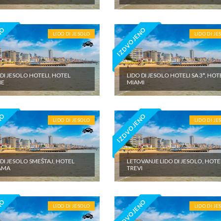
NO
IZDVOJENO
LIDO DI JESOLO
LIDO DI JE
 DI JESOLO HOTELI, HOTEL
LIDO DI JESOLO HOTELI SA 3*, HOT
ME
MIAMI
NO
IZDVOJENO
LIDO DI JESOLO
LIDO DI JE
 DI JESOLO SMEŠTAJ, HOTEL
LETOVANJE LIDO DI JESOLO, HOTE
AMA
TREVI
NO
IZDVOJENO
LIDO DI JESOLO
LIDO DI JE