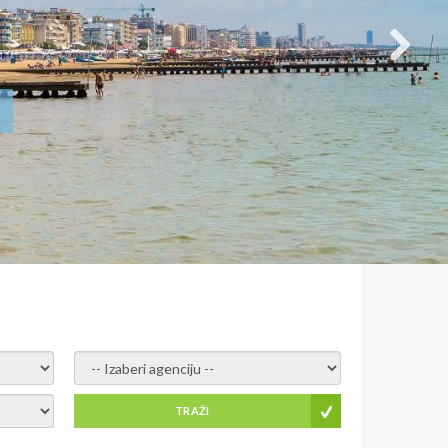
- izaberi agenciju -
TRAŽI