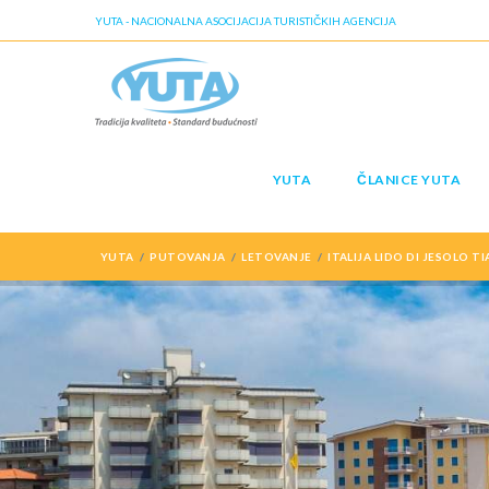
YUTA - NACIONALNA ASOCIJACIJA TURISTIČKIH AGENCIJA
YUTA
ČLANICE YUTA
YUTA
PUTOVANJA
LETOVANJE
ITALIJA LIDO DI JESOLO T