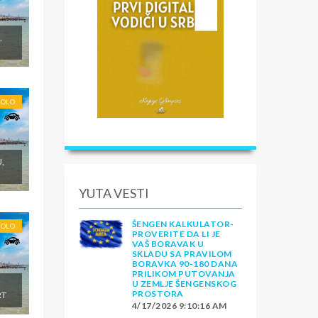
,
SOLO
J,
YUTA VESTI
ŠENGEN KALKULATOR-
SOLO
PROVERITE DA LI JE
VAŠ BORAVAK U
SKLADU SA PRAVILOM
BORAVKA 90-180 DANA
PRILIKOM PUTOVANJA
U ZEMLJE ŠENGENSKOG
,
PROSTORA
RT
4/17/2026 9:10:16 AM