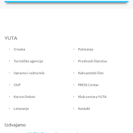
YUTA
O nama
Putovanja
Turističke agencije
Prednosti članstva
Upravna i radna tela
Kako postati član
OUP
PRESS Centar
Korisni linkovi
Klub seniora YUTA
Letovanje
Kontakt
Izdvajamo