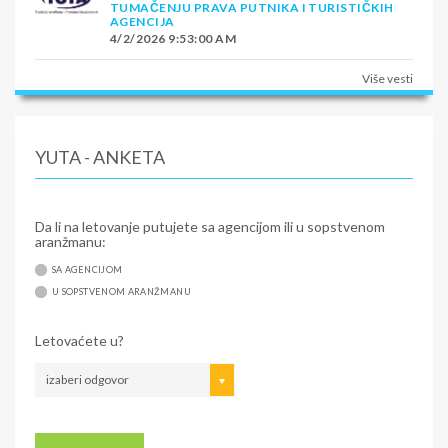
TUMAČENJU PRAVA PUTNIKA I TURISTIČKIH
AGENCIJA
4/2/2026 9:53:00 AM
Više vesti
YUTA - ANKETA
Da li na letovanje putujete sa agencijom ili u sopstvenom
aranžmanu:
SA AGENCIJOM
U SOPSTVENOM ARANŽMANU
Letovaćete u?
izaberi odgovor