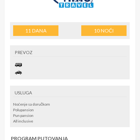
11
DANA
10
NOĆI
PREVOZ
USLUGA
Noćenje sa doručkom
Polupansion
Pun pansion
All inclusive
PROGRAM PUTOVANJA