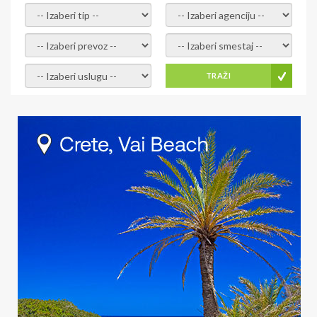
- izaberi tip -
- izaberi agenciju -
- izaberi prevoz -
- Izaberite smestaj -
- Izaberite uslugu -
TRAŽI