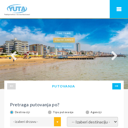
TIME TRAVEL
LIDO DI JESOLO
ITALIJA - LIDO DI JESOLO
PUTOVANJA
Pretraga putovanja po?
Destinaciji
Tipu putovanja
Agenciji
- izaberi drzavu -
- izaberi destinaciju -