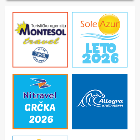
na bazi izabranog broja noćenja u izabranom objektu u
studijima/apartmanima; - Usluge predstavnika agencije
organizatora putovanja ili inopartnera tokom boravka; -
Troškove organizacije i vođstva puta.
U CENU NIJE UKLJUČENO
- U cenu nije uračunata boravišna taksa. Cena je po
smeštajnoj jedinici po danu i plaća se na licu mesta -
Međunarodno putno zdravstveno osiguranje; -
Korišćenje klima uređaja (cena na upit) - Individualne i
ostale troškove putnika, kao i sve ostale usluge koje
koristi putnik, a nisu pomenute programom putovanja, a
naprave se u toku puta i u toku boravka u objektu.