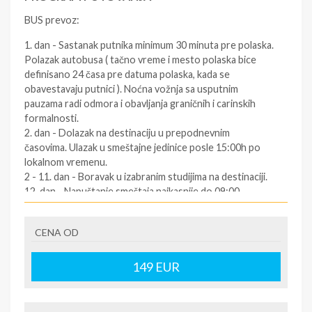
BUS prevoz:
1. dan - Sastanak putnika minimum 30 minuta pre polaska.
Polazak autobusa ( tačno vreme i mesto polaska bice
definisano 24 časa pre datuma polaska, kada se
obavestavaju putnici ). Noćna vožnja sa usputnim
pauzama radi odmora i obavljanja graničnih i carinskih
formalnosti.
2. dan - Dolazak na destinaciju u prepodnevnim
časovima. Ulazak u smeštajne jedinice posle 15:00h po
lokalnom vremenu.
2 - 11. dan - Boravak u izabranim studijima na destinaciji.
12. dan - Napuštanje smeštaja najkasnije do 09:00
časova. Slobodno vreme. Polazak za Srbiju oko podneva
po lokalnom vremenu (za tačno vreme povratka
CENA OD
informisati se kod predstavnika agencija dan pre
povratka ). Vožnja kroz Grčku i Makedoniju prema Srbiji.
12/13. dan - Dolazak u Srbiju u ranim jutarnjim časovima.
149
EUR
SOPSTVENI prevoz: