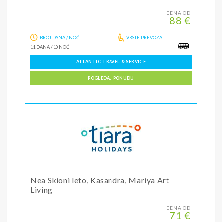
CENA OD
88 €
BROJ DANA / NOĆI
VRSTE PREVOZA
11 DANA
/
10 NOĆI
ATLANTIC TRAVEL & SERVICE
POGLEDAJ PONUDU
Nea Skioni leto, Kasandra, Mariya Art
Living
CENA OD
71 €