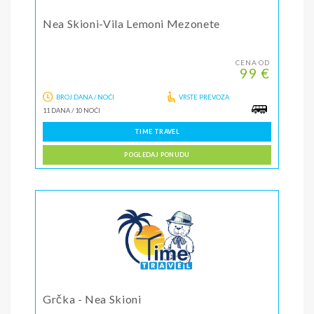
Nea Skioni-Vila Lemoni Mezonete
CENA OD
99 €
BROJ DANA / NOĆI
VRSTE PREVOZA
11 DANA
/
10 NOĆI
TIME TRAVEL
POGLEDAJ PONUDU
Grčka - Nea Skioni