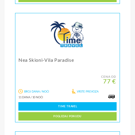
Nea Skioni-Vila Paradise
CENA OD
77 €
BROJ DANA / NOĆI
VRSTE PREVOZA
11 DANA
/
10 NOĆI
TIME TRAVEL
POGLEDAJ PONUDU