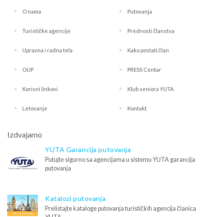
O nama
Putovanja
Turističke agencije
Prednosti članstva
Upravna i radna tela
Kako postati član
OUP
PRESS Centar
Korisni linkovi
Klub seniora YUTA
Letovanje
Kontakt
Izdvajamo
YUTA Garancija putovanja
Putujte sigurno sa agencijama u sistemu YUTA garancija
putovanja
Katalozi putovanja
Prelistajte kataloge putovanja turističkih agencija članica