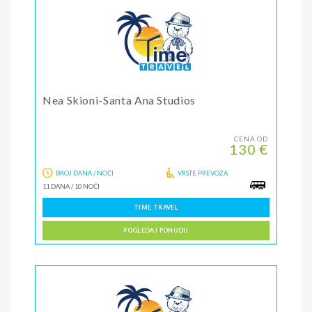
Nea Skioni-Santa Ana Studios
CENA OD
130 €
BROJ DANA / NOĆI
VRSTE PREVOZA
11 DANA
/
10 NOĆI
TIME TRAVEL
POGLEDAJ PONUDU