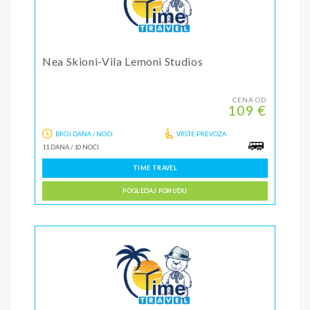
Nea Skioni-Vila Lemoni Studios
CENA OD
109 €
BROJ DANA / NOĆI
VRSTE PREVOZA
11 DANA
/
10 NOĆI
TIME TRAVEL
POGLEDAJ PONUDU