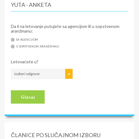
YUTA - ANKETA
Da li na letovanje putujete sa agencijom ili u sopstvenom
aranžmanu:
SA AGENCIJOM
U SOPSTVENOM ARANŽMANU
Letovaćete u?
izaberi odgovor
Glasaj
ČLANICE PO SLUČAJNOM IZBORU