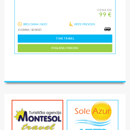
CENA OD
99 €
BROJ DANA / NOĆI
VRSTE PREVOZA
11 DANA
/
10 NOĆI
TIME TRAVEL
POGLEDAJ PONUDU