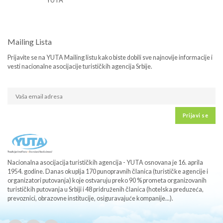
YUTA
Mailing Lista
Prijavite se na YUTA Mailing listu kako biste dobili sve najnovije informacije i
vesti nacionalne asocijacije turističkih agencija Srbije.
Prijavi se
Nacionalna asocijacija turističkih agencija - YUTA osnovana je 16. aprila
1954. godine. Danas okuplja 170 punopravnih članica (turističke agencije i
organizatori putovanja) koje ostvaruju preko 90 % prometa organizovanih
turističkih putovanja u Srbiji i 48 pridruženih članica (hotelska preduzeća,
prevoznici, obrazovne institucije, osiguravajuće kompanije...).