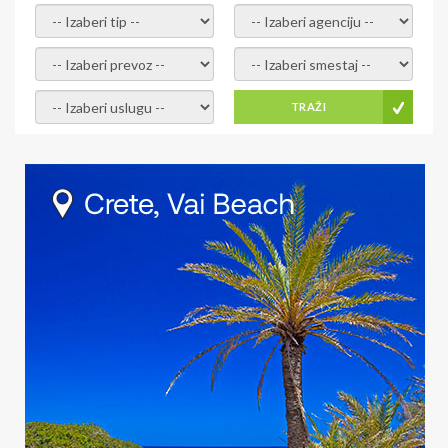
- izaberi tip -
- izaberi agenciju -
- izaberi prevoz -
- Izaberite smestaj -
- Izaberite uslugu -
TRAŽI