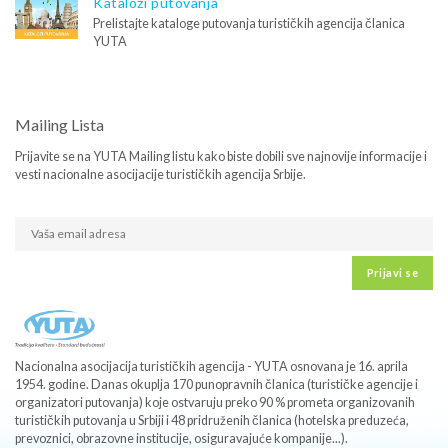
Katalozi putovanja
Prelistajte kataloge putovanja turističkih agencija članica
YUTA
Mailing Lista
Prijavite se na YUTA Mailing listu kako biste dobili sve najnovije informacije i
vesti nacionalne asocijacije turističkih agencija Srbije.
Prijavi se
Nacionalna asocijacija turističkih agencija - YUTA osnovana je 16. aprila
1954. godine. Danas okuplja 170 punopravnih članica (turističke agencije i
organizatori putovanja) koje ostvaruju preko 90 % prometa organizovanih
turističkih putovanja u Srbiji i 48 pridruženih članica (hotelska preduzeća,
prevoznici, obrazovne institucije, osiguravajuće kompanije...).