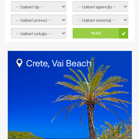
- izaberi tip -
- izaberi agenciju -
- izaberi prevoz -
- Izaberite smestaj -
- Izaberite uslugu -
TRAŽI