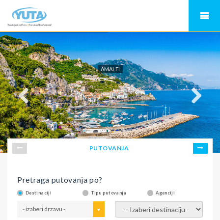
AMALFI
PUTOVANJA
Pretraga putovanja po?
Destinaciji
Tipu putovanja
Agenciji
- izaberi drzavu -
- izaberi destinaciju -