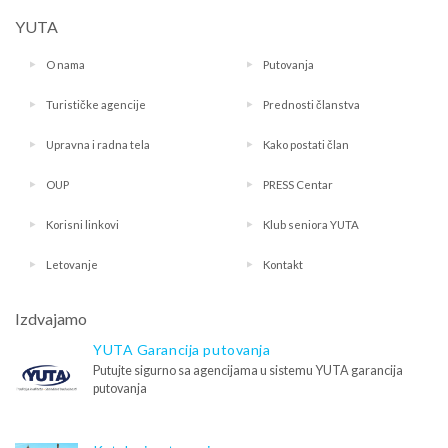
YUTA
O nama
Putovanja
Turističke agencije
Prednosti članstva
Upravna i radna tela
Kako postati član
OUP
PRESS Centar
Korisni linkovi
Klub seniora YUTA
Letovanje
Kontakt
Izdvajamo
YUTA Garancija putovanja
Putujte sigurno sa agencijama u sistemu YUTA garancija
putovanja