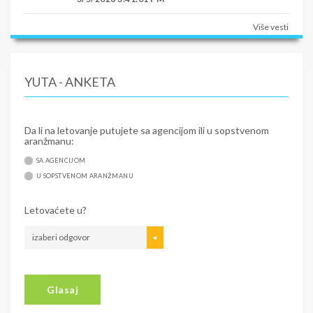
Više vesti
YUTA - ANKETA
Da li na letovanje putujete sa agencijom ili u sopstvenom
aranžmanu:
SA AGENCIJOM
U SOPSTVENOM ARANŽMANU
Letovaćete u?
izaberi odgovor
Glasaj