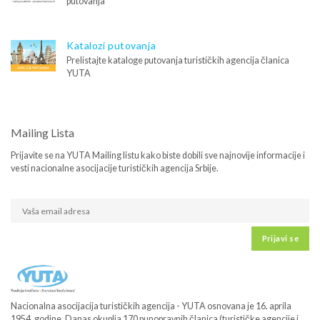
putovanja
Katalozi putovanja
Prelistajte kataloge putovanja turističkih agencija članica
YUTA
Mailing Lista
Prijavite se na YUTA Mailing listu kako biste dobili sve najnovije informacije i
vesti nacionalne asocijacije turističkih agencija Srbije.
Prijavi se
Nacionalna asocijacija turističkih agencija - YUTA osnovana je 16. aprila
1954. godine. Danas okuplja 170 punopravnih članica (turističke agencije i