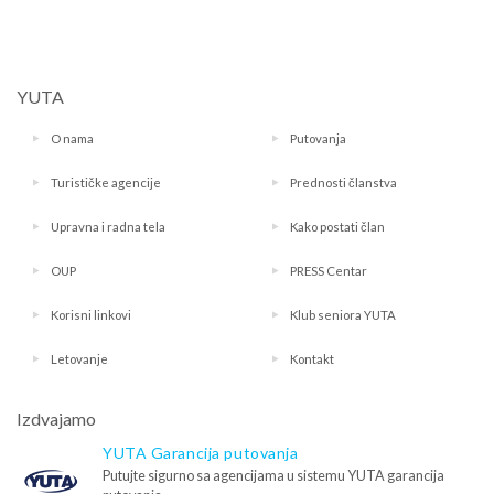
YUTA
O nama
Putovanja
Turističke agencije
Prednosti članstva
Upravna i radna tela
Kako postati član
OUP
PRESS Centar
Korisni linkovi
Klub seniora YUTA
Letovanje
Kontakt
Izdvajamo
YUTA Garancija putovanja
Putujte sigurno sa agencijama u sistemu YUTA garancija