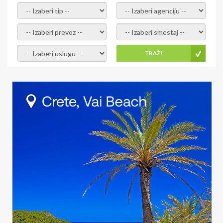
- izaberi tip -
- izaberi agenciju -
- izaberi prevoz -
- Izaberite smestaj -
- Izaberite uslugu -
TRAŽI