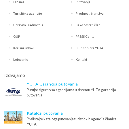
O nama
Putovanja
Turističke agencije
Prednosti članstva
Upravna i radna tela
Kako postati član
OUP
PRESS Centar
Korisni linkovi
Klub seniora YUTA
Letovanje
Kontakt
Izdvajamo
YUTA Garancija putovanja
Putujte sigurno sa agencijama u sistemu YUTA garancija
putovanja
Katalozi putovanja
Prelistajte kataloge putovanja turističkih agencija članica
YUTA