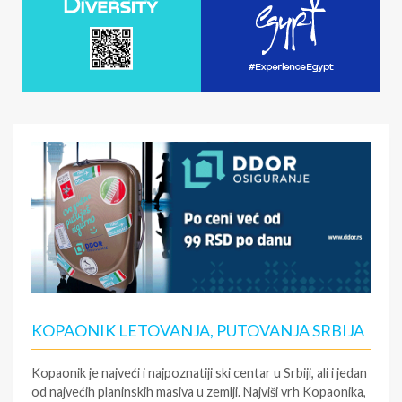
KOPAONIK LETOVANJA, PUTOVANJA SRBIJA
Kopaonik je najveći i najpoznatiji ski centar u Srbiji, ali i jedan
od najvećih planinskih masiva u zemlji. Najviši vrh Kopaonika,