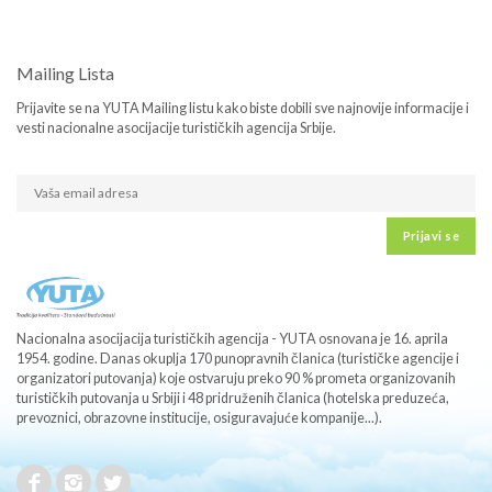
Mailing Lista
Prijavite se na YUTA Mailing listu kako biste dobili sve najnovije informacije i
vesti nacionalne asocijacije turističkih agencija Srbije.
Prijavi se
Nacionalna asocijacija turističkih agencija - YUTA osnovana je 16. aprila
1954. godine. Danas okuplja 170 punopravnih članica (turističke agencije i
organizatori putovanja) koje ostvaruju preko 90 % prometa organizovanih
turističkih putovanja u Srbiji i 48 pridruženih članica (hotelska preduzeća,
prevoznici, obrazovne institucije, osiguravajuće kompanije...).