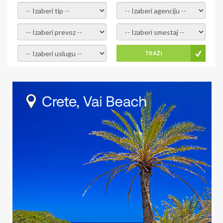
- izaberi tip -
- izaberi agenciju -
- izaberi prevoz -
- Izaberite smestaj -
- Izaberite uslugu -
TRAŽI