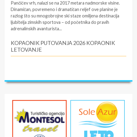
Pančićev vrh, nalazi se na 2017 metara nadmorske visine.
Dinamičan, povremeno i dramatičan reljef ove planine je
razlog što su mnogobrojne ski staze omiljena destinacija
ljubitelja zimskih sportova – od početnika do pravih
adrenalinskih avanturista...
KOPAONIK PUTOVANJA 2026 KOPAONIK
LETOVANJE