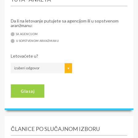
Da li na letovanje putujete sa agencijom ili u sopstvenom
aranžmanu:
SA AGENCIJOM
U SOPSTVENOM ARANŽMANU
Letovaćete u?
izaberi odgovor
Glasaj
ČLANICE PO SLUČAJNOM IZBORU