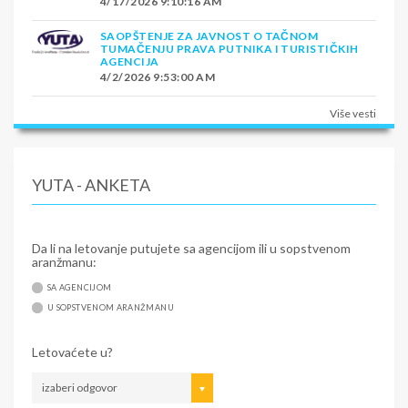
4/17/2026 9:10:16 AM
SAOPŠTENJE ZA JAVNOST O TAČNOM
TUMAČENJU PRAVA PUTNIKA I TURISTIČKIH
AGENCIJA
4/2/2026 9:53:00 AM
Više vesti
YUTA - ANKETA
Da li na letovanje putujete sa agencijom ili u sopstvenom
aranžmanu:
SA AGENCIJOM
U SOPSTVENOM ARANŽMANU
Letovaćete u?
izaberi odgovor