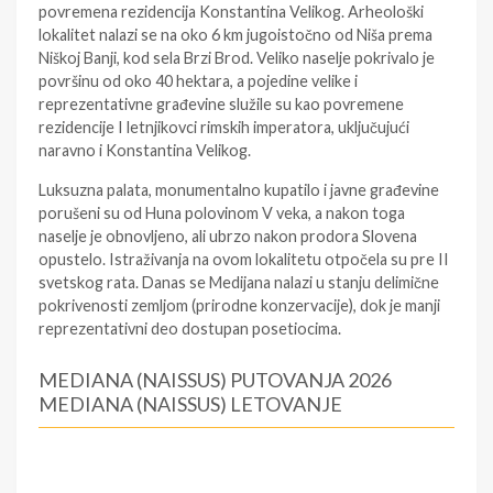
povremena rezidencija Konstantina Velikog. Arheološki
lokalitet nalazi se na oko 6 km jugoistočno od Niša prema
Niškoj Banji, kod sela Brzi Brod. Veliko naselje pokrivalo je
površinu od oko 40 hektara, a pojedine velike i
reprezentativne građevine služile su kao povremene
rezidencije I letnjikovci rimskih imperatora, uključujući
naravno i Konstantina Velikog.
Luksuzna palata, monumentalno kupatilo i javne građevine
porušeni su od Huna polovinom V veka, a nakon toga
naselje je obnovljeno, ali ubrzo nakon prodora Slovena
opustelo. Istraživanja na ovom lokalitetu otpočela su pre II
svetskog rata. Danas se Medijana nalazi u stanju delimične
pokrivenosti zemljom (prirodne konzervacije), dok je manji
reprezentativni deo dostupan posetiocima.
MEDIANA (NAISSUS) PUTOVANJA 2026
MEDIANA (NAISSUS) LETOVANJE