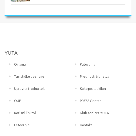
YUTA
O nama
Putovanja
Turističke agencije
Prednosti članstva
Upravna i radna tela
Kako postati član
OUP
PRESS Centar
Korisni linkovi
Klub seniora YUTA
Letovanje
Kontakt