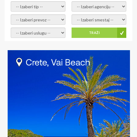
- izaberi tip -
- izaberi agenciju -
- izaberi prevoz -
- Izaberite smestaj -
- Izaberite uslugu -
TRAŽI