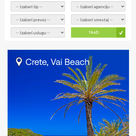
- izaberi tip -
- izaberi agenciju -
- izaberi prevoz -
- Izaberite smestaj -
- Izaberite uslugu -
TRAŽI