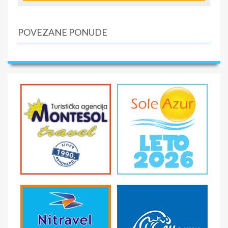
strani reke Neretve sa svojim radionicama i
suvenirnicama. Slobodno vreme. Povratak za Sarajevo.
Noćenje.
POVEZANE PONUDE
3.DAN – SARAJEVO – VIŠEGRAD – KRALJEVO
Doručak. Nakon doručka napuštanje hotela. Slobodno
vreme u gradu ili fakultativni odlazak na toranj „AVAZ“.
Uživanje u prelepom pogledu na grad, odakle se prave
najlepše uspomene i fotografije kao razglednice. Ko želi
nakon razgledanja ima vremena za opuštanje u
zatvorenom restoranu/kafeu za opuštane i uživanje u
pogledu uz kafu. Odlazak na Jahorinu. Uzivanje na snegu.
U popodnevnim časovima polazak za Srbiju kraći predah
u Višegradu, obilazak Andrićgrada i starog mosta.
Nastavak puta prema Kraljevu. Dolazak oko ponoći. Kraj
putovanja.
SMENE
NAPOMENE O CENI
U CENU JE UKLJUČENO