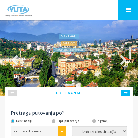
STAR TRAVEL
SARAJEVO
SARAJEVO 2 NOĆI / 3 DANA - PUTOVANJE
PUTOVANJA
Pretraga putovanja po?
Destinaciji
Tipu putovanja
Agenciji
- izaberi drzavu -
- izaberi destinaciju -