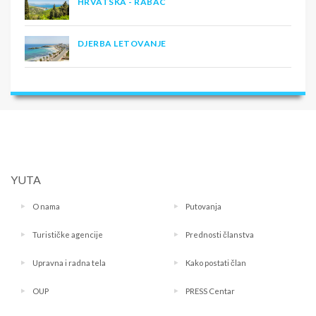
HRVATSKA - RABAC
DJERBA LETOVANJE
YUTA
O nama
Putovanja
Turističke agencije
Prednosti članstva
Upravna i radna tela
Kako postati član
OUP
PRESS Centar