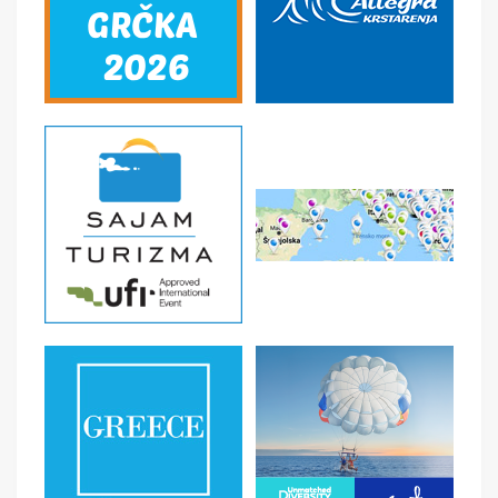
U CENU NIJE UKLJUČENO