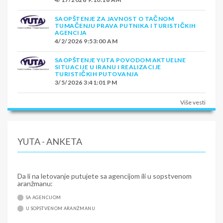
SAOPŠTENJE ZA JAVNOST O TAČNOM
TUMAČENJU PRAVA PUTNIKA I TURISTIČKIH
AGENCIJA
4/2/2026 9:53:00 AM
SAOPŠTENJE YUTA POVODOM AKTUELNE
SITUACIJE U IRANU I REALIZACIJE
TURISTIČKIH PUTOVANJA
3/5/2026 3:41:01 PM
Više vesti
YUTA - ANKETA
Da li na letovanje putujete sa agencijom ili u sopstvenom
aranžmanu:
SA AGENCIJOM
U SOPSTVENOM ARANŽMANU