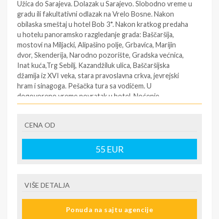
Užica do Sarajeva. Dolazak u Sarajevo. Slobodno vreme u
gradu ili fakultativni odlazak na Vrelo Bosne. Nakon
obilaska smeštaj u hotel Bob 3*. Nakon kratkog predaha
u hotelu panoramsko razgledanje grada: Baščaršija,
mostovi na Miljacki, Alipašino polje, Grbavica, Marijin
dvor, Skenderija, Narodno pozorište, Gradska većnica,
Inat kuća,Trg Sebilj, Kazandžiluk ulica, Baščaršijska
džamija iz XVI veka, stara pravoslavna crkva, jevrejski
hram i sinagoga. Pešačka tura sa vodičem. U
dogovoreno vreme povratak u hotel. Noćenje.
2.DAN – SARAJEVO – MOSTAR (fakultativno) –
SARAJEVO
CENA OD
Doruĉak. Nakon doručka slobodno vreme u Sarajevu ili
55
EUR
fakultativni odlazak za Mostar. U Mostaru ćemo posetiti
građevine koje datiraju iz turskog doba: Stari most, kula
Kalebija, Kula Herceguša, Sahat Kula, Kriva ćuprija –
jedan od najstarijih očuvanih spomenika iz osmanlijskog
VIŠE DETALJA
perioda, podignuta je prije 1558.g. i po predanjima Stari
most je sagraĎen po uzoru na ovaj mali most.
Ponuda na sajtu agencije
Kujundžiluk – stara mostarska čaršija nalazi se na levoj