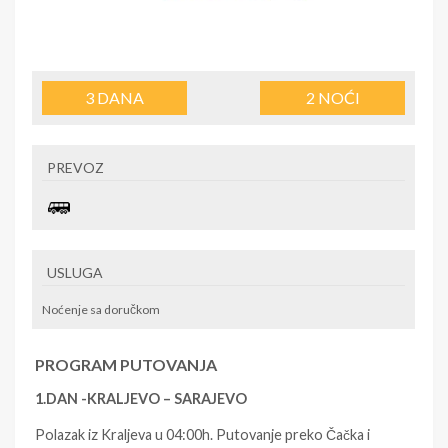
3
DANA
2
NOĆI
PREVOZ
USLUGA
Noćenje sa doručkom
PROGRAM PUTOVANJA
1.DAN -KRALJEVO – SARAJEVO
Polazak iz Kraljeva u 04:00h. Putovanje preko Čačka i