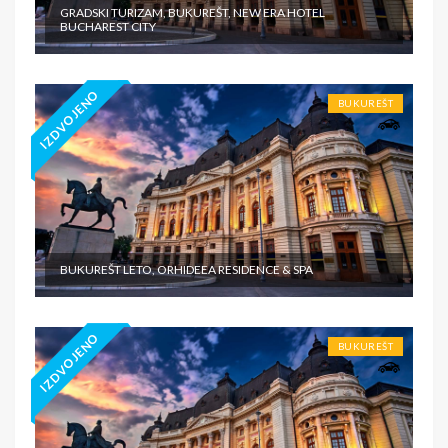
GRADSKI TURIZAM, BUKUREŠT, NEW ERA HOTEL
BUCHAREST CITY
IZDVOJENO
BUKUREŠT
BUKUREŠT LETO, ORHIDEEA RESIDENCE & SPA
IZDVOJENO
BUKUREŠT