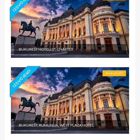
IZDVOJENO
BUKUREŠT HOTELI 3*, CHARTER
IZDVOJENO
BUKUREŠT
BUKUREŠT, RUMUNIJA, WEST PLAZA HOTEL