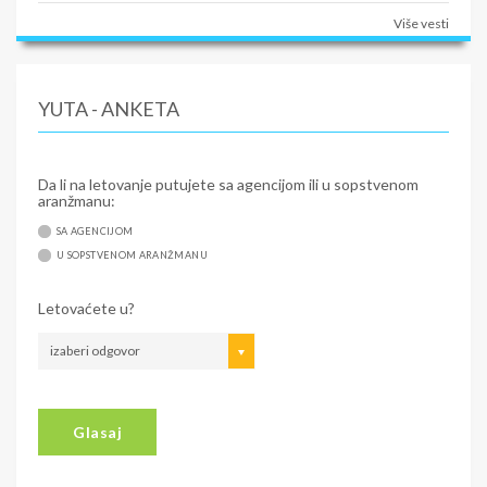
Više vesti
YUTA - ANKETA
Da li na letovanje putujete sa agencijom ili u sopstvenom
aranžmanu:
SA AGENCIJOM
U SOPSTVENOM ARANŽMANU
Letovaćete u?
izaberi odgovor
Glasaj