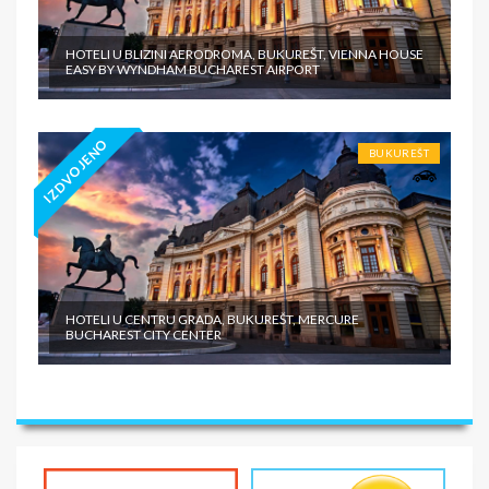
HOTELI U BLIZINI AERODROMA, BUKUREŠT, VIENNA HOUSE
EASY BY WYNDHAM BUCHAREST AIRPORT
IZDVOJENO
BUKUREŠT
HOTELI U CENTRU GRADA, BUKUREŠT, MERCURE
BUCHAREST CITY CENTER