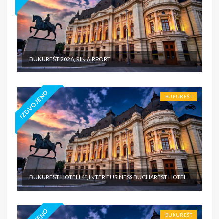
BUKUREŠT 2026, RIN AIRPORT
IZDVOJENO
BUKUREŠT
BUKUREŠT HOTELI 4*, INTER BUSINESS BUCHAREST HOTEL
BUKUREŠT