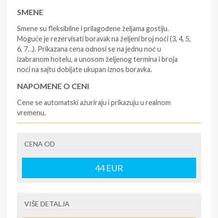
SMENE
Smene su fleksibilne i prilagođene željama gostiju.
Moguće je rezervisati boravak na željeni broj noći (3, 4, 5,
6, 7…). Prikazana cena odnosi se na jednu noć u
izabranom hotelu, a unosom željenog termina i broja
noći na sajtu dobijate ukupan iznos boravka.
NAPOMENE O CENI
Cene se automatski ažuriraju i prikazuju u realnom
vremenu.
U CENU JE UKLJUČENO
CENA OD
- rezervisane i potvrđene usluge u izabranoj smeštajnoj
jedinici prema opisu; - korišćenje hotelskih sadržaja
prema opisu; - organizaciju putovanja.
44
EUR
U CENU NIJE UKLJUČENO
- boravišne takse na destinaciji, plaćaju se na recepciji
VIŠE DETALJA
hotela/apartmana; - putno zdravstveno osiguranje.