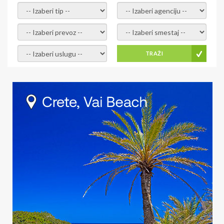
- izaberi tip -
- izaberi agenciju -
- izaberi prevoz -
- Izaberite smestaj -
- Izaberite uslugu -
TRAŽI