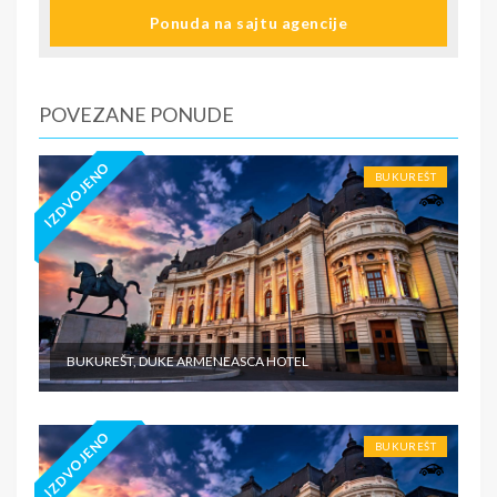
Preporuka turističke agencije Tiara Holidaysje da putnik
Ponuda na sajtu agencije
poseduje navedeno osiguranje - usluge za koje je
predviđena doplata na licu mesta (parking, krevetac za
bebu, isl.) - prevoz do i sa destinacije - individualne
troškove
POVEZANE PONUDE
IZDVOJENO
BUKUREŠT
BUKUREŠT, DUKE ARMENEASCA HOTEL
IZDVOJENO
BUKUREŠT