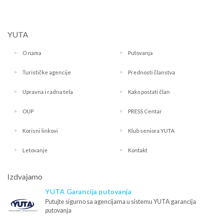
YUTA
O nama
Putovanja
Turističke agencije
Prednosti članstva
Upravna i radna tela
Kako postati član
OUP
PRESS Centar
Korisni linkovi
Klub seniora YUTA
Letovanje
Kontakt
Izdvajamo
YUTA Garancija putovanja
Putujte sigurno sa agencijama u sistemu YUTA garancija
putovanja