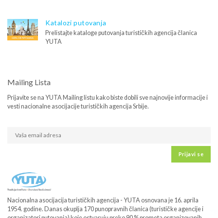
Katalozi putovanja
Prelistajte kataloge putovanja turističkih agencija članica
YUTA
Mailing Lista
Prijavite se na YUTA Mailing listu kako biste dobili sve najnovije informacije i
vesti nacionalne asocijacije turističkih agencija Srbije.
Prijavi se
Nacionalna asocijacija turističkih agencija - YUTA osnovana je 16. aprila
1954. godine. Danas okuplja 170 punopravnih članica (turističke agencije i
organizatori putovanja) koje ostvaruju preko 90 % prometa organizovanih