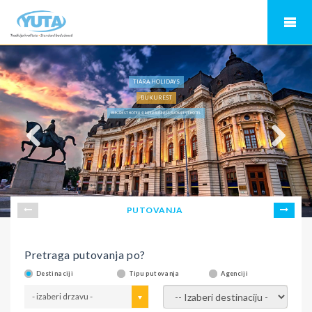
TIARA HOLIDAYS
BUKUREŠT
BUKUREŠT HOTELI 4*, INTER BUSINESS BUCHAREST HOTEL
PUTOVANJA
Pretraga putovanja po?
Destinaciji
Tipu putovanja
Agenciji
- izaberi drzavu -
- izaberi destinaciju -