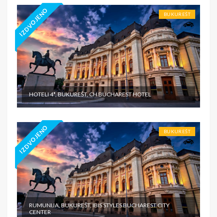
IZDVOJENO
BUKUREŠT
HOTELI 4*, BUKUREŠT, CH BUCHAREST HOTEL
IZDVOJENO
BUKUREŠT
RUMUNIJA, BUKUREŠT, IBIS STYLES BUCHAREST CITY
CENTER