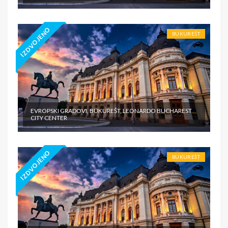
IZDVOJENO
BUKUREŠT
EVROPSKI GRADOVI, BUKUREŠT, LEONARDO BUCHAREST
CITY CENTER
IZDVOJENO
BUKUREŠT