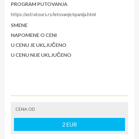
PROGRAM PUTOVANJA
https://astratours.rs/letovanje/spanija.html
SMENE
NAPOMENE O CENI
U CENU JE UKLJUČENO
U CENU NIJE UKLJUČENO
CENA OD
2
EUR