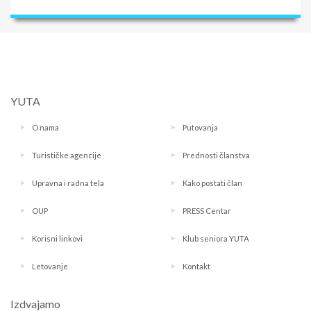
YUTA
O nama
Putovanja
Turističke agencije
Prednosti članstva
Upravna i radna tela
Kako postati član
OUP
PRESS Centar
Korisni linkovi
Klub seniora YUTA
Letovanje
Kontakt
Izdvajamo