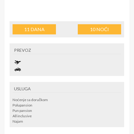
11
DANA
10
NOĆI
PREVOZ
USLUGA
Noćenje sa doručkom
Polupansion
Pun pansion
All inclusive
Najam