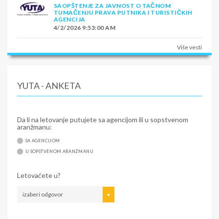
SAOPŠTENJE ZA JAVNOST O TAČNOM
TUMAČENJU PRAVA PUTNIKA I TURISTIČKIH
AGENCIJA
4/2/2026 9:53:00 AM
Više vesti
YUTA - ANKETA
Da li na letovanje putujete sa agencijom ili u sopstvenom
aranžmanu:
SA AGENCIJOM
U SOPSTVENOM ARANŽMANU
Letovaćete u?
izaberi odgovor