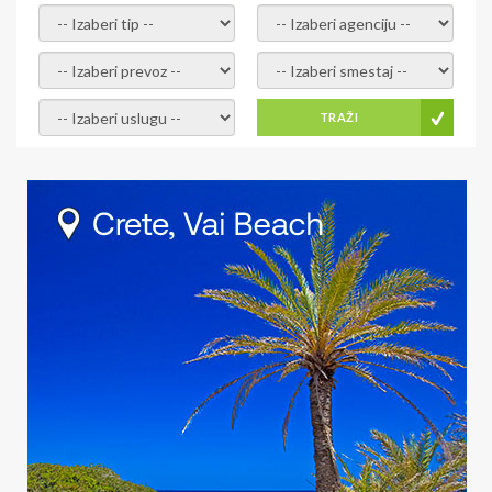
- izaberi tip -
- izaberi agenciju -
- izaberi prevoz -
- Izaberite smestaj -
- Izaberite uslugu -
TRAŽI