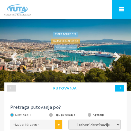
ASTRA TOURS 021
PALMA DE MALLORCA
ŠPANIJA - PALMA DE MAJORKA
PUTOVANJA
Pretraga putovanja po?
Destinaciji
Tipu putovanja
Agenciji
- izaberi drzavu -
- izaberi destinaciju -