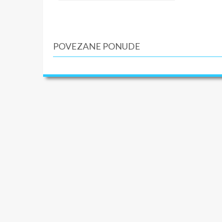
2. dan
– 
odabrani
2-9. dan
POVEZANE PONUDE
9. dan
– 
vremena 
10. dan
Cena ar
– Smešta
– Prevoz
– Usluge
Cena ar
– Međun
– Indivi
– Boravi
PROGRA
Prvi – p