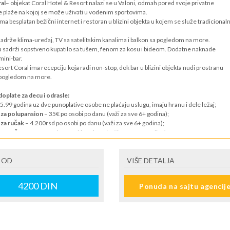
al
– objekat Coral Hotel & Resort nalazi se u Valoni, odmah pored svoje privatne
e plaže na kojoj se može uživati u vodenim sportovima.
ma besplatan bežični internet i restoran u blizini objekta u kojem se služe tradicional
adrže klima-uređaj, TV sa satelitskim kanalima i balkon sa pogledom na more.
a sadrži sopstveno kupatilo sa tušem, fenom za kosu i bideom. Dodatne naknade
mini-bar.
sort Coral ima recepciju koja radi non-stop, dok bar u blizini objekta nudi prostranu
 pogledom na more.
doplate za decu i odrasle:
5.99 godina uz dve punoplative osobe ne plaćaju uslugu, imaju hranu i dele ležaj;
 za polupansion
– 35€ po osobi po danu (važi za sve 6+ godina);
 za ručak
– 4.200rsd po osobi po danu (važi za sve 6+ godina);
 za večeru
– 2.500rsd po osobi po danu (važi za sve 6+ godina);
PUTOVANJA / AUTOBUSKI PREVOZ:
 OD
VIŠE DETALJA
Polazak iz Beograda u 18:00h sa parkinga muzeja 25.MAJ (Kuća cveća), i
1.30h kod LUK-oil pumpe kod bivšeg Tempa, sadašnji Mega Maxi. Polazak
4200
DIN
Ponuda na sajtu agencij
iju dan ranije u odnosu na datum iz tabele. Mesta polazaka su podložna
 a u skladu sa trenutnom odlukom lokalnih organa vlasti. Skupljanje put
 puta, na unapred predviđenim stajalištima. Direktna vožnja sa usputnik
radi odmora i obavljanja carinskih i graničnih formalnosti.