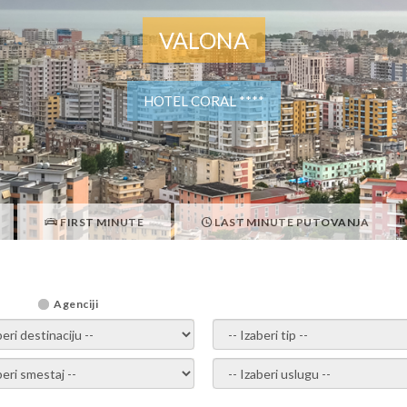
VALONA
HOTEL CORAL ****
FIRST MINUTE
LAST MINUTE PUTOVANJA
Agenciji
i destinaciju -
- izaberi tip -
ite smestaj -
- Izaberite uslugu -