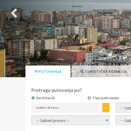
PUTOVANJA
TURISTIČKE AGENCIJE
Pretraga putovanja po?
Destinaciji
Tipu putovanja
- izaberi drzavu -
- izaber
- izaberi prevoz -
- Izaber