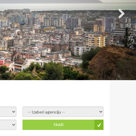
- izaberi agenciju -
TRAŽI