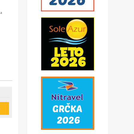
na
z
 na
e
nika