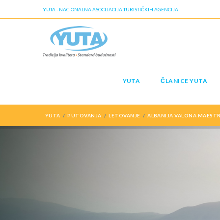
YUTA - NACIONALNA ASOCIJACIJA TURISTIČKIH AGENCIJA
YUTA
ČLANICE YUTA
YUTA
PUTOVANJA
LETOVANJE
ALBANIJA VALONA MAESTR