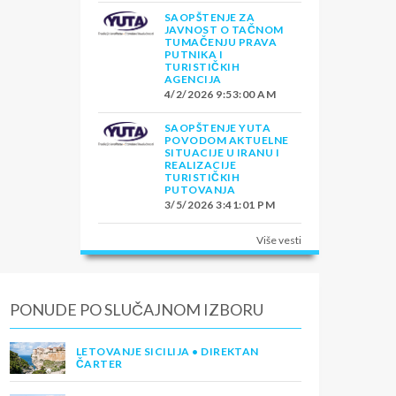
SAOPŠTENJE ZA
JAVNOST O TAČNOM
TUMAČENJU PRAVA
PUTNIKA I
TURISTIČKIH
AGENCIJA
4/2/2026 9:53:00 AM
SAOPŠTENJE YUTA
POVODOM AKTUELNE
SITUACIJE U IRANU I
REALIZACIJE
TURISTIČKIH
PUTOVANJA
3/5/2026 3:41:01 PM
Više vesti
PONUDE PO SLUČAJNOM IZBORU
LETOVANJE SICILIJA • DIREKTAN
ČARTER