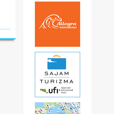
d
ma.