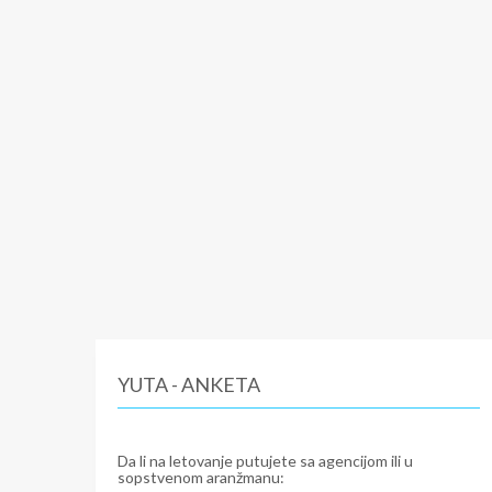
YUTA - ANKETA
Da li na letovanje putujete sa agencijom ili u
sopstvenom aranžmanu: