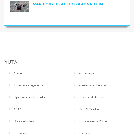
MARIBOR & GRAC ČOKOLADNA TURA
YUTA
O nama
Putovanja
Turističke agencije
Prednosti članstva
Upravna i radna tela
Kako postati član
OUP
PRESS Centar
Korisni linkovi
Klub seniora YUTA
Letovanje
Kontakt