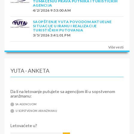
TUMAČENJU PRAVA PUTNIKA I TURISTIČKIH
AGENCIJA
4/2/2026 9:53:00 AM
SAOPŠTENJE YUTA POVODOM AKTUELNE
SITUACIJE U IRANU I REALIZACIJE
TURISTIČKIH PUTOVANJA
3/5/2026 3:41:01 PM
Više vesti
YUTA - ANKETA
Da li na letovanje putujete sa agencijom ili u sopstvenom
aranžmanu:
SA AGENCIJOM
U SOPSTVENOM ARANŽMANU
Letovaćete u?