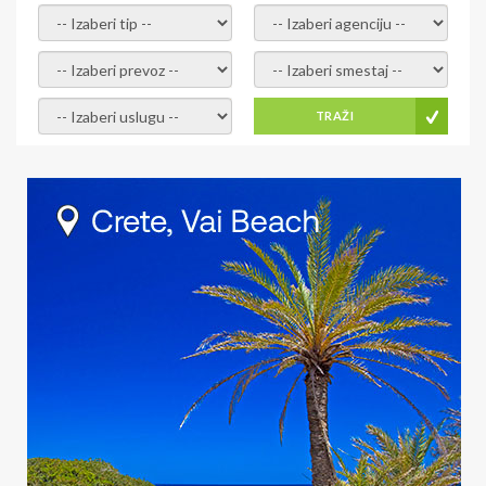
- izaberi tip -
- izaberi agenciju -
- izaberi prevoz -
- Izaberite smestaj -
- Izaberite uslugu -
TRAŽI