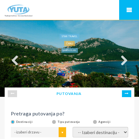
STAR TRAVEL
ČANJ
APARTHOTEL ARIA
PUTOVANJA
Pretraga putovanja po?
Destinaciji
Tipu putovanja
Agenciji
- izaberi drzavu -
- izaberi destinaciju -