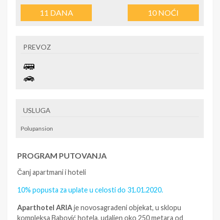
11
DANA
10
NOĆI
PREVOZ
USLUGA
Polupansion
PROGRAM PUTOVANJA
Čanj apartmani i hoteli
10% popusta za uplate u celosti do 31.01.2020.
Aparthotel ARIA
je novosagrađeni objekat, u sklopu
kompleksa Babović hotela, udaljen oko 250 metara od