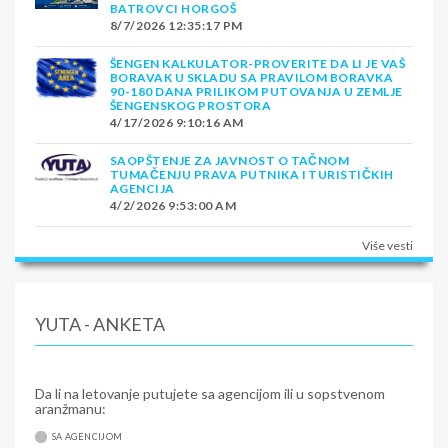
BATROVCI HORGOŠ
8/7/2026 12:35:17 PM
ŠENGEN KALKULATOR-PROVERITE DA LI JE VAŠ
BORAVAK U SKLADU SA PRAVILOM BORAVKA
90-180 DANA PRILIKOM PUTOVANJA U ZEMLJE
ŠENGENSKOG PROSTORA
4/17/2026 9:10:16 AM
SAOPŠTENJE ZA JAVNOST O TAČNOM
TUMAČENJU PRAVA PUTNIKA I TURISTIČKIH
AGENCIJA
4/2/2026 9:53:00 AM
Više vesti
YUTA - ANKETA
Da li na letovanje putujete sa agencijom ili u sopstvenom
aranžmanu:
SA AGENCIJOM