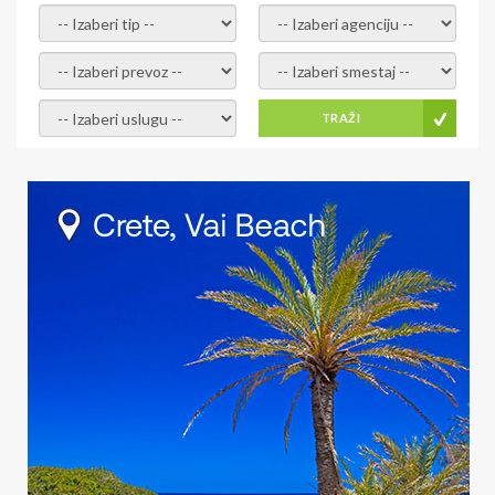
- izaberi tip -
- izaberi agenciju -
- izaberi prevoz -
- Izaberite smestaj -
- Izaberite uslugu -
TRAŽI