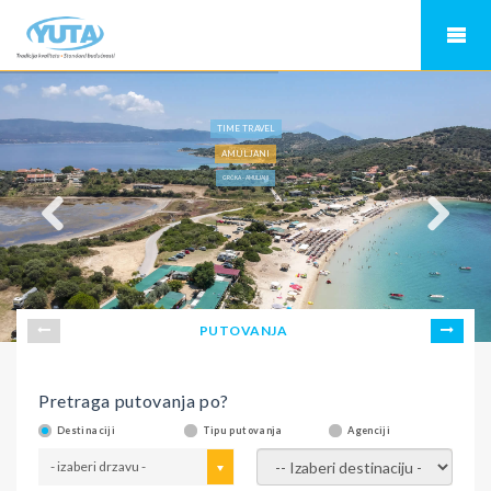
TIME TRAVEL
AMULJANI
GRČKA - AMULJANI
PUTOVANJA
Pretraga putovanja po?
Destinaciji
Tipu putovanja
Agenciji
- izaberi drzavu -
- izaberi destinaciju -