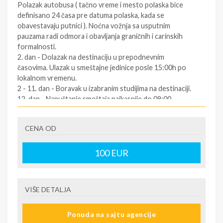
Polazak autobusa ( tačno vreme i mesto polaska bice
definisano 24 časa pre datuma polaska, kada se
obavestavaju putnici ). Noćna vožnja sa usputnim
pauzama radi odmora i obavljanja graničnih i carinskih
formalnosti.
2. dan - Dolazak na destinaciju u prepodnevnim
časovima. Ulazak u smeštajne jedinice posle 15:00h po
lokalnom vremenu.
2 - 11. dan - Boravak u izabranim studijima na destinaciji.
12. dan - Napuštanje smeštaja najkasnije do 09:00
časova. Slobodno vreme. Polazak za Srbiju oko podneva
po lokalnom vremenu (za tačno vreme povratka
CENA OD
informisati se kod predstavnika agencija dan pre
povratka ).
12/13. dan - Dolazak u Srbiju u ranim jutarnjim časovima.
100
EUR
SOPSTVENI prevoz:
1.dan - Dolazak na destinaciju. Obavezno kontaktirati
VIŠE DETALJA
predstavnika na destinaciji ( kontakt telefon se nalazi na
vuceru koji se preuzima u agenciji ),kako bi putnik dobio
Ponuda na sajtu agencije
informacije o smestaju ( broj sobe, spratnost ). Ulaz u