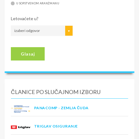
U SOPSTVENOM ARANŽMANU
Letovaćete u?
izaberi odgovor
Glasaj
ČLANICE PO SLUČAJNOM IZBORU
PANACOMP - ZEMLJA ČUDA
TRIGLAV OSIGURANJE