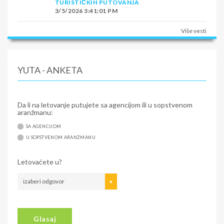
TURISTIČKIH PUTOVANJA
3/5/2026 3:41:01 PM
Više vesti
YUTA - ANKETA
Da li na letovanje putujete sa agencijom ili u sopstvenom
aranžmanu:
SA AGENCIJOM
U SOPSTVENOM ARANŽMANU
Letovaćete u?
izaberi odgovor
Glasaj