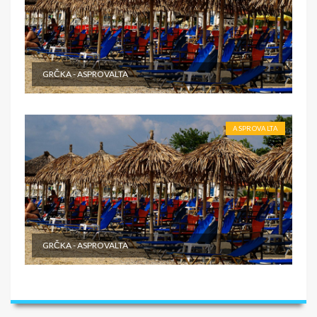
U CENU NIJE UKLJUČENO
- U cenu nije uračunata boravišna taksa. Cena je po
smeštajnoj jedinici po danu i plaća se na licu mesta -
Međunarodno putno zdravstveno osiguranje; -
GRČKA - ASPROVALTA
Korišćenje klima uređaja (cena na upit) - Individualne i
ostale troškove putnika, kao i sve ostale usluge koje
koristi putnik, a nisu pomenute programom putovanja, a
naprave se u toku puta i u toku boravka u objektu.
ASPROVALTA
GRČKA - ASPROVALTA