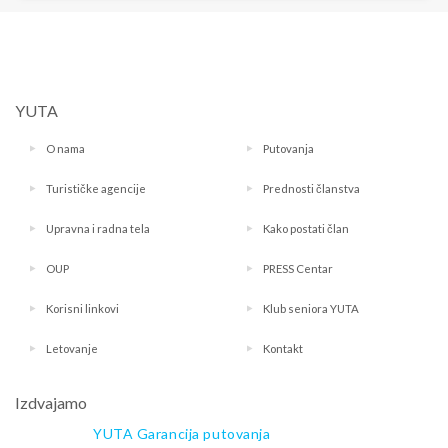
YUTA
O nama
Putovanja
Turističke agencije
Prednosti članstva
Upravna i radna tela
Kako postati član
OUP
PRESS Centar
Korisni linkovi
Klub seniora YUTA
Letovanje
Kontakt
Izdvajamo
YUTA Garancija putovanja