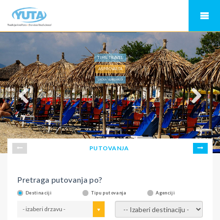
TIME TRAVEL
ASPROVALTA
GRČKA - ASPROVALTA
PUTOVANJA
Pretraga putovanja po?
Destinaciji
Tipu putovanja
Agenciji
- izaberi drzavu -
- izaberi destinaciju -