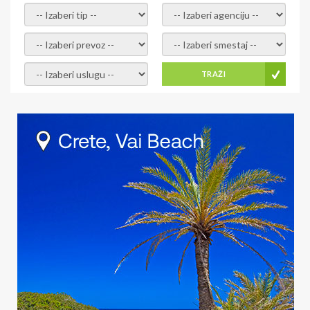
- izaberi tip -
- izaberi agenciju -
- izaberi prevoz -
- Izaberite smestaj -
- Izaberite uslugu -
TRAŽI