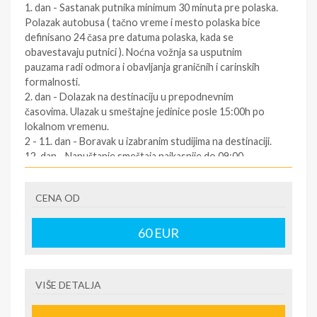
1. dan - Sastanak putnika minimum 30 minuta pre polaska.
Polazak autobusa ( tačno vreme i mesto polaska bice
definisano 24 časa pre datuma polaska, kada se
obavestavaju putnici ). Noćna vožnja sa usputnim
pauzama radi odmora i obavljanja graničnih i carinskih
formalnosti.
2. dan - Dolazak na destinaciju u prepodnevnim
časovima. Ulazak u smeštajne jedinice posle 15:00h po
lokalnom vremenu.
2 - 11. dan - Boravak u izabranim studijima na destinaciji.
12. dan - Napuštanje smeštaja najkasnije do 09:00
časova. Slobodno vreme. Polazak za Srbiju oko podneva
po lokalnom vremenu (za tačno vreme povratka
CENA OD
informisati se kod predstavnika agencija dan pre
povratka ). Vožnja kroz Grčku i Makedoniju prema Srbiji.
12/13. dan - Dolazak u Srbiju u ranim jutarnjim časovima.
60
EUR
SOPSTVENI prevoz:
1.dan - Dolazak na destinaciju. Obavezno kontaktirati
VIŠE DETALJA
predstavnika na destinaciji ( kontakt telefon se nalazi na
vuceru koji se preuzima u agenciji ),kako bi putnik dobio