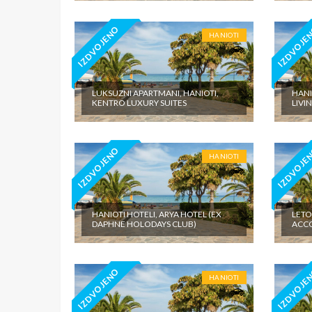
IZDVOJENO
IZDVOJE
HANIOTI
LUKSUZNI APARTMANI, HANIOTI,
HANI
KENTRO LUXURY SUITES
LIVI
IZDVOJENO
IZDVOJE
HANIOTI
HANIOTI HOTELI, ARYA HOTEL (EX
LETO
DAPHNE HOLODAYS CLUB)
ACC
IZDVOJENO
IZDVOJE
HANIOTI