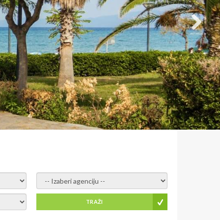
- izaberi agenciju -
TRAŽI