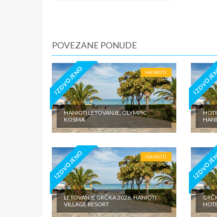
iznosi 1
dnevno p
agencije
Covid 19
POVEZANE PONUDE
fakultat
plaćaju u
IZDVOJENO
IZDVOJE
HANIOTI
HANIOTI LETOVANJE, OLYMPIC
HOTE
KOSMA
HANI
IZDVOJENO
IZDVOJE
HANIOTI
LETOVANJE GRČKA 2026, HANIOTI
GRČK
VILLAGE RESORT
HOT