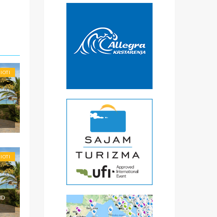
€
čke
a
) -
ise
IOTI
IOTI
ND