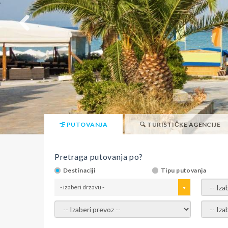
PUTOVANJA
TURISTIČKE AGENCIJE
Pretraga putovanja po?
Destinaciji
Tipu putovanja
- izaberi drzavu -
- izaber
- izaberi prevoz -
- Izaber