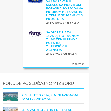
VAŠ BORAVAK U
SKLADU SA PRAVILOM
BORAVKA 90-180 DANA
PRILIKOM PUTOVANJA
U ZEMLJE ŠENGENSKOG
PROSTORA
4/17/2026 9:10:16 AM
SAOPŠTENJE ZA
JAVNOST O TAČNOM
TUMAČENJU PRAVA
PUTNIKA I
TURISTIČKIH
AGENCIJA
4/2/2026 9:53:00 AM
Više vesti
PONUDE PO SLUČAJNOM IZBORU
RIMINI LETO 2026, RIMINI AVIONOM
PAKET ARANZMANI
LETOVANJE SICILIJA • DIREKTAN