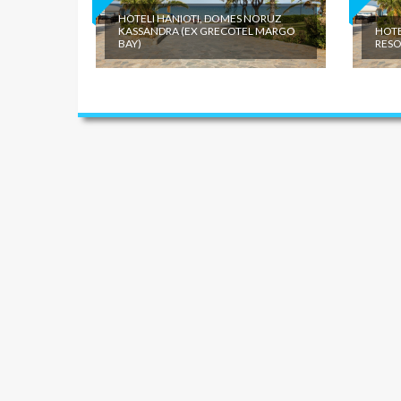
HOTELI HANIOTI, DOMES NORUZ
KASSANDRA (EX GRECOTEL MARGO
HOTE
BAY)
RESO