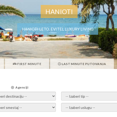
HANIOTI
HANIOTI LETO, EVITEL LUXURY LIVING
FIRST MINUTE
LAST MINUTE PUTOVANJA
Agenciji
i destinaciju -
- izaberi tip -
ite smestaj -
- Izaberite uslugu -