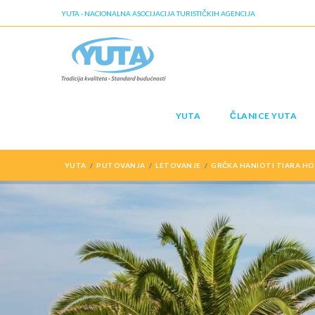
YUTA - NACIONALNA ASOCIJACIJA TURISTIČKIH AGENCIJA
YUTA
ČLANICE YUTA
YUTA
PUTOVANJA
LETOVANJE
GRČKA HANIOTI TIARA HO