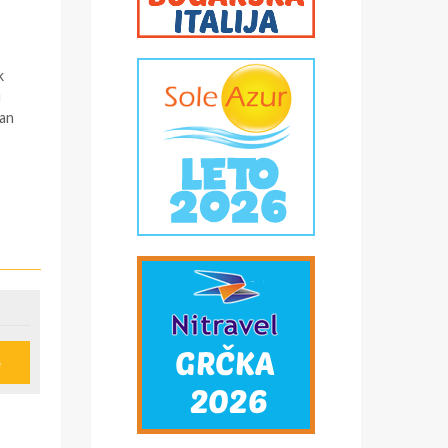
k
u
pan
e
u
ije
obi,
*