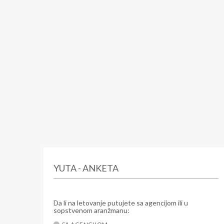
YUTA - ANKETA
Da li na letovanje putujete sa agencijom ili u
sopstvenom aranžmanu: