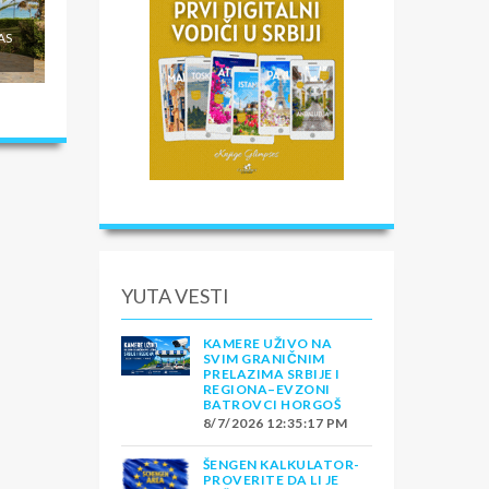
AS
YUTA VESTI
KAMERE UŽIVO NA
SVIM GRANIČNIM
PRELAZIMA SRBIJE I
REGIONA–EVZONI
BATROVCI HORGOŠ
8/7/2026 12:35:17 PM
ŠENGEN KALKULATOR-
PROVERITE DA LI JE