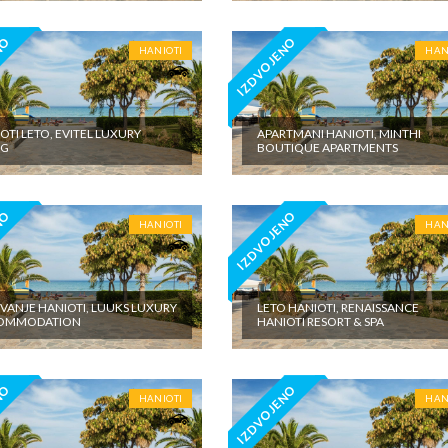
NO
IZDVOJENO
HANIOTI
HAN
OTI LETO, EVITEL LUXURY
APARTMANI HANIOTI, MINTHI
NG
BOUTIQUE APARTMENTS
NO
IZDVOJENO
HANIOTI
HAN
VANJE HANIOTI, LUUKS LUXURY
LETO HANIOTI, RENAISSANCE
OMMODATION
HANIOTI RESORT & SPA
NO
IZDVOJENO
HANIOTI
HAN