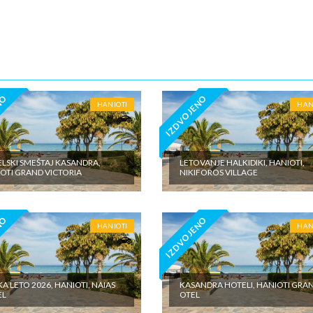
5€ dnevno po sobi, po noćenju za samostalan boravak u vilama iznosi 15
o sobi, po noćenju - putno zdravstveno osiguranje. Preporuka turisti
 Tiara Holidaysje da putnik poseduje navedeno osiguranje, uz pokriće z
 - usluge za koje je predviđena doplata na licumesta (parking, baby cot…
ivne izlete po cenovniku našeg inopartnera na konkretnoj destinaciji koj
 valuti domicilne zemlje na licu mesta. - individualne troškove.
NO
IZDVOJENO
HANIOTI
HAN
LSKI SMEŠTAJ KASANDRA,
LETOVANJE HALKIDIKI, HANIOTI,
OTI GRAND VICTORIA
NIKIFOROS VILLAGE
NO
IZDVOJENO
HANIOTI
HAN
A LETO 2026, HANIOTI, NAIAS
KASANDRA HOTELI, HANIOTI GRA
EL
OTEL