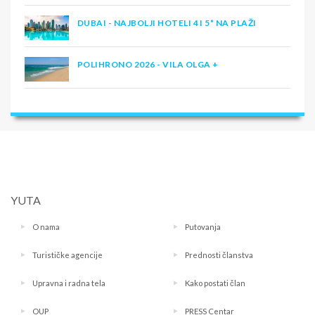
DUBAI - NAJBOLJI HOTELI 4 I 5* NA PLAŽI
POLIHRONO 2026 - VILA OLGA +
YUTA
O nama
Putovanja
Turističke agencije
Prednosti članstva
Upravna i radna tela
Kako postati član
OUP
PRESS Centar