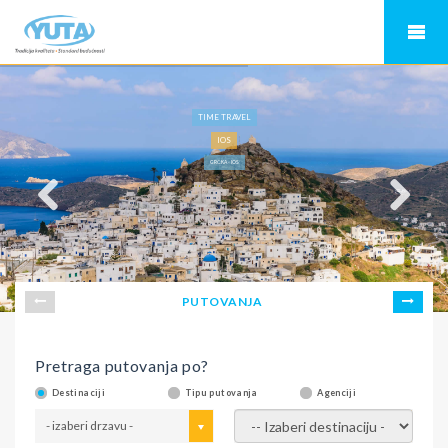
TIME TRAVEL
IOS
GRČKA - IOS
PUTOVANJA
Pretraga putovanja po?
Destinaciji
Tipu putovanja
Agenciji
- izaberi drzavu -
- izaberi destinaciju -