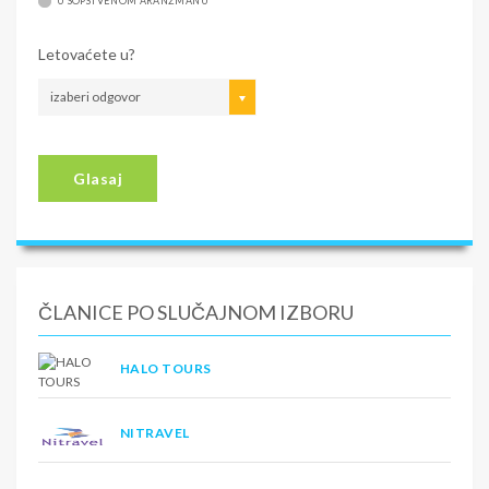
U SOPSTVENOM ARANŽMANU
Letovaćete u?
izaberi odgovor
Glasaj
ČLANICE PO SLUČAJNOM IZBORU
HALO TOURS
NITRAVEL