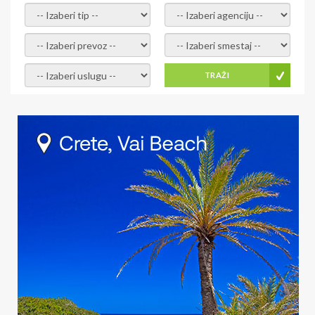
- izaberi tip -
- izaberi agenciju -
- izaberi prevoz -
- Izaberite smestaj -
- Izaberite uslugu -
TRAŽI