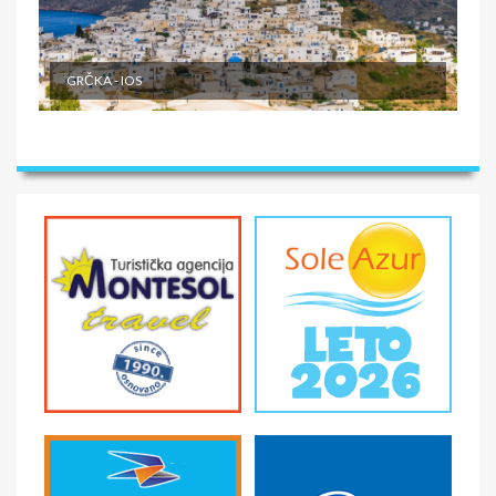
NAPOMENE O CENI
U CENU JE UKLJUČENO
GRČKA - IOS
- Avio prevoz čarter letom na relaciji Beograd-
Destinacija-Beograd · Avio takse trenutno-podložne
promenama. Više informacija na upit. - Sve takse se
plaćaju u agenciji uz aranžman, najkasnije 15 dana pred
put (plaćaju se u dinarskoj protivvrednosti po zvaničnom
srednjem kursu NBS, podložne su promenama i ne mogu
se platiti u ratama). - Takse važe za odrasle i decu stariju
od 2 godine. - Transfer aerodrom-hotel i hotel-
aerodrom. - 4-21 noćenja na bazi izabrane usluge u
hotelu, prema uplaćenom aranžmanu - Usluge
predstavnika na destinaciji.
U CENU NIJE UKLJUČENO
- Putno zdravstveno osiguranje - Troškovi pregleda i
lečenja u inostranstvu su izuzetno visoki. - Fakultativne
izlete - Individualne troškove - Deca do 2 godine nemaju
mesto u avionu, ni sopstveni ležaj u hotelu - Ostale
nepomenute usluge.