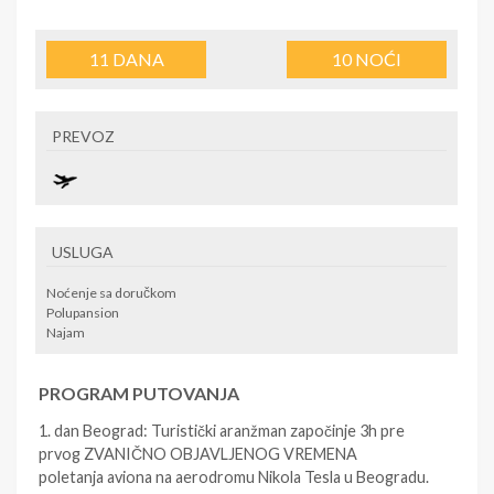
11
DANA
10
NOĆI
PREVOZ
USLUGA
Noćenje sa doručkom
Polupansion
Najam
PROGRAM PUTOVANJA
1. dan Beograd: Turistički aranžman započinje 3h pre
prvog ZVANIČNO OBJAVLJENOG VREMENA
poletanja aviona na aerodromu Nikola Tesla u Beogradu.