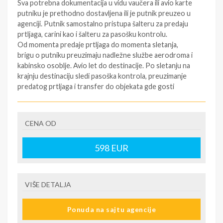
Sva potrebna dokumentacija u vidu vaučera ili avio karte
putniku je prethodno dostavljena ili je putnik preuzeo u
agenciji. Putnik samostalno pristupa šalteru za predaju
prtljaga, carini kao i šalteru za pasošku kontrolu.
Od momenta predaje prtljaga do momenta sletanja,
brigu o putniku preuzimaju nadležne službe aerodroma i
kabinsko osoblje. Avio let do destinacije. Po sletanju na
krajnju destinaciju sledi pasoška kontrola, preuzimanje
predatog prtljaga i transfer do objekata gde gosti
borave po ranije utvrđenom rasporedu. Smeštaj u sobe
(sobe su rezervisane od 16h, a može biti i ranije, u slučaju
raspoloživosti). Noćenje. Transfer do smeštaja će se
CENA OD
obaviti najbliže moguće i može se obaviti autobusom,
mini busom, taksijem ili drugim vozilom, kao i
598
EUR
kombinacijom više vrsta prevoza, a u zavisnosti od
udaljenosti i razuđenosti izabranog smeštaja. Na
pojedinim destinacijama, moguće je da se prtljag prevozi
drugim vozilom. Raspored soba određuje isključivo
VIŠE DETALJA
recepcija.
2. do pretposlednji dan: Slobodni dani za individulana
Ponuda na sajtu agencije
razgledanja, posete i odmor. Postoji mogućnost