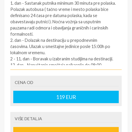
1. dan - Sastanak putnika minimum 30 minuta pre polaska.
Polazak autobusa ( tačno vreme i mesto polaska bice
definisano 24 časa pre datuma polaska, kada se
obavestavaju putnici ). Noćna vožnja sa usputnim
pauzama radi odmora i obavljanja graničnih i carinskih
formalnosti.
2. dan - Dolazak na destinaciju u prepodnevnim
časovima. Ulazak u smeštajne jedinice posle 15:00h po
lokalnom vremenu.
2 - 11. dan - Boravak u izabranim studijima na destinaciji.
12. dan - Napuštanje smeštaja najkasnije do 09:00
časova. Slobodno vreme. Polazak za Srbiju oko podneva
po lokalnom vremenu (za tačno vreme povratka
CENA OD
informisati se kod predstavnika agencija dan pre
povratka ).
12/13. dan - Dolazak u Srbiju u ranim jutarnjim časovima.
119
EUR
SOPSTVENI prevoz:
1.dan - Dolazak na destinaciju. Obavezno kontaktirati
VIŠE DETALJA
predstavnika na destinaciji ( kontakt telefon se nalazi na
vuceru koji se preuzima u agenciji ),kako bi putnik dobio