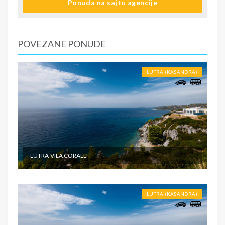
Ponuda na sajtu agencije
informacije o smestaju ( broj sobe, spratnost ). Ulaz u
smeštajne jedinice, posle 15:00 časova u određeni tip
smeštaja prema uplaćenoj rezervaciji.
2.dan do predposlednji dan - boravak na bazi uplaćenih
POVEZANE PONUDE
usluga. Slobodno vreme.
Poslednji dan. - Napuštanje apartmana/studija najkasnije
do 09:00 časova po lokalnom vremenu.
LUTRA (KASANDRA)
SMENE
Od 7 do 10-15 noći
NAPOMENE O CENI
Fisrt minute
LUTRA-VILA CORALLI
U CENU JE UKLJUČENO
Cena paket aranžmana obuhvata: - Prevoz turističkim
autobusom (visokopodni ili dabldeker, audio i video
LUTRA (KASANDRA)
opremljenost, klima, wi-fi) ili sopstvenim prevozom do
odabrane destinacije - Smeštaj na bazi izabranog broja
noćenja u izabranom objektu u studijima/apartmanima; -