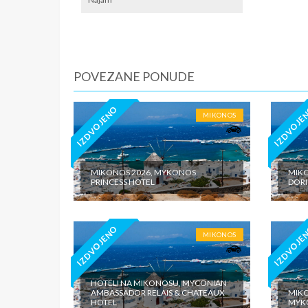
iznosi 1
dnevno p
agencije
Covid 19
fakultat
POVEZANE PONUDE
plaćaju u
IZDVOJENO
IZDVOJE
MIKONOS
MIKONOS 2026, MYKONOS
MIKO
PRINCESS HOTEL
DOR
IZDVOJENO
IZDVOJE
MIKONOS
HOTELI NA MIKONOSU, MYCONIAN
AMBASSADOR RELAIS & CHATEAUX
MIKO
HOTEL
MYK