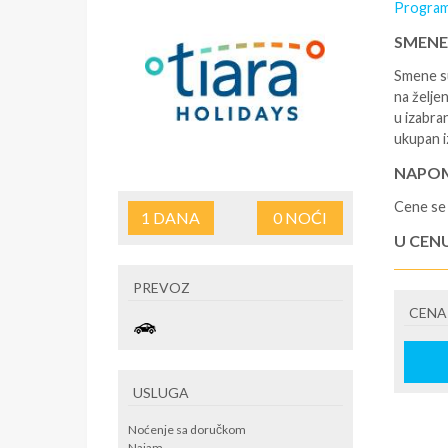
Program
SMENE
Smene su
na željen
u izabra
ukupan i
NAPOM
Cene se 
1
DANA
0
NOĆI
U CEN
- rezerv
PREVOZ
korišćen
CENA
putovan
U CEN
- boravi
USLUGA
se na re
/ apartm
Noćenje sa doručkom
po noćen
Najam