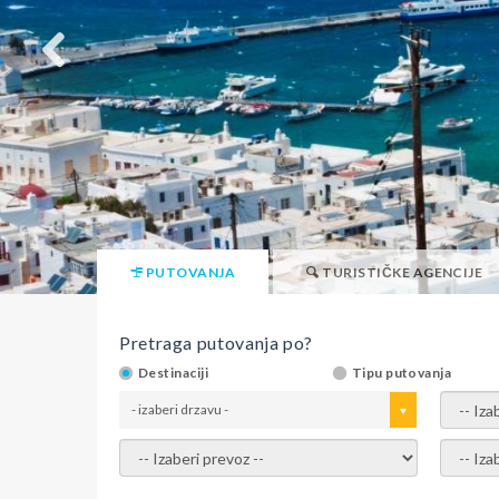
PUTOVANJA
TURISTIČKE AGENCIJE
Pretraga putovanja po?
Destinaciji
Tipu putovanja
- izaberi drzavu -
- izaber
- izaberi prevoz -
- Izaber