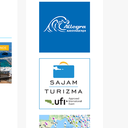
€
čke
a
) -
ise
ONOS