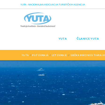
YUTA - NACIONALNA ASOCIJACIJA TURISTIČKIH AGENCIJA
YUTA
ČLANICE YUTA
YUTA
PUTOVANJA
LETOVANJE
GRČKA MIKONOS TIARA HO