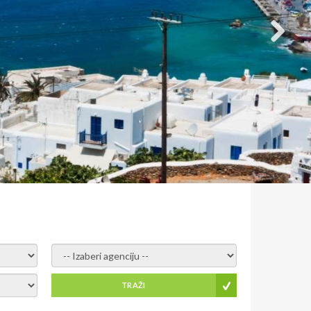
- izaberi agenciju -
TRAŽI