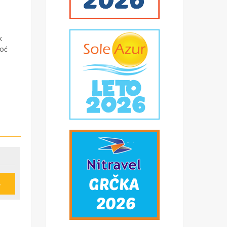
k
noć
e
u
ije
obi,
*