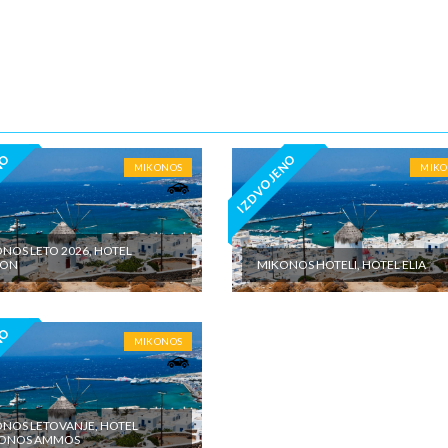
5€ dnevno po sobi, po noćenju za samostalan boravak u vilama iznosi 15
o sobi, po noćenju - putno zdravstveno osiguranje. Preporuka turisti
 Tiara Holidaysje da putnik poseduje navedeno osiguranje, uz pokriće z
 - usluge za koje je predviđena doplata na licumesta (parking, baby cot…
ivne izlete po cenovniku našeg inopartnera na konkretnoj destinaciji koj
 valuti domicilne zemlje na licu mesta. - individualne troškove
NO
IZDVOJENO
MIKONOS
MIK
NOS LETO 2026, HOTEL
ION
MIKONOS HOTELI, HOTEL ELIA
NO
MIKONOS
NOS LETOVANJE, HOTEL
ONOS AMMOS