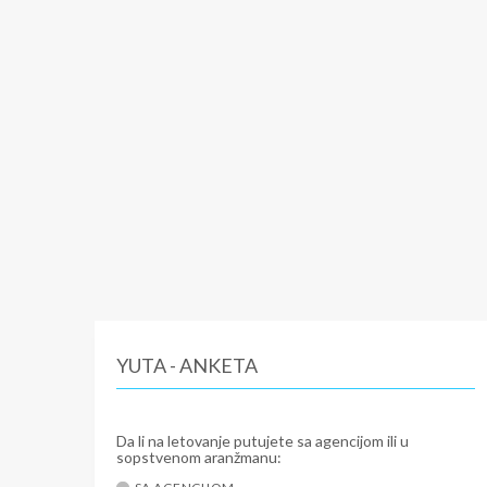
YUTA - ANKETA
Da li na letovanje putujete sa agencijom ili u
sopstvenom aranžmanu: