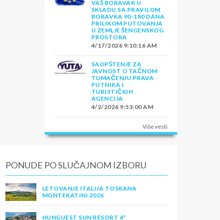
VAŠ BORAVAK U
SKLADU SA PRAVILOM
BORAVKA 90-180 DANA
PRILIKOM PUTOVANJA
U ZEMLJE ŠENGENSKOG
PROSTORA
4/17/2026 9:10:16 AM
SAOPŠTENJE ZA
JAVNOST O TAČNOM
TUMAČENJU PRAVA
PUTNIKA I
TURISTIČKIH
AGENCIJA
4/2/2026 9:53:00 AM
Više vesti
PONUDE PO SLUČAJNOM IZBORU
LETOVANJE ITALIJA TOSKANA
MONTEKATINI 2026
HUNGUEST SUN RESORT 4*