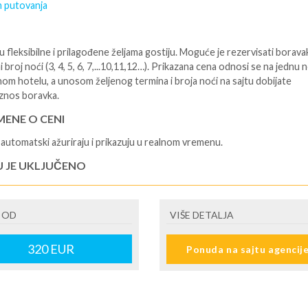
 putovanja
 fleksibilne i prilagođene željama gostiju. Moguće je rezervisati borava
i broj noći (3, 4, 5, 6, 7,...10,11,12…). Prikazana cena odnosi se na jednu 
nom hotelu, a unosom željenog termina i broja noći na sajtu dobijate
znos boravka.
ENE O CENI
automatski ažuriraju i prikazuju u realnom vremenu.
U JE UKLJUČENO
isane i potvrđene usluge u izabranoj smeštajnoj jedinici prema opisu -
je hotelskih sadržaja prema opisu - uslugu rezervacije - organizaciju
 OD
VIŠE DETALJA
ja
U NIJE UKLJUČENO
320
EUR
Ponuda na sajtu agencij
šne takse (naknada za otpornost na klimatsku krizu) na destinaciji, plaćaj
cepciji hotela/apartmana za hotele sa 1* i 2* i nekategorisane sobe /stud
ane iznosi 2€ po sobi, po noćenju za hotele sa 3* iznosi 5€ dnevno po s
ju za hotele sa 4*iznosi 10€ dnevno po sobi, po noćenju za hotele sa 5