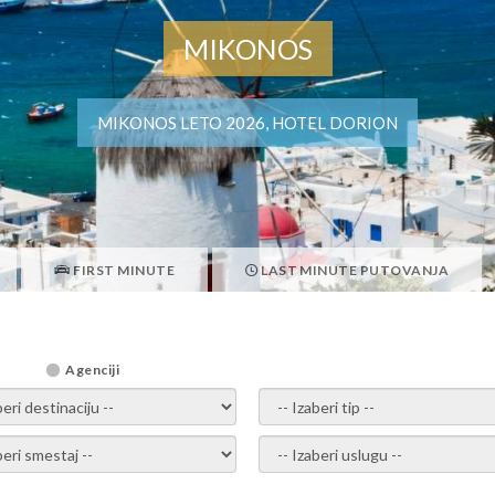
MIKONOS
MIKONOS LETO 2026, HOTEL DORION
FIRST MINUTE
LAST MINUTE PUTOVANJA
Agenciji
i destinaciju -
- izaberi tip -
ite smestaj -
- Izaberite uslugu -